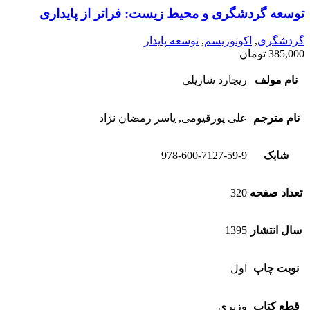
توسعه گردشگری و محیط زیست: فراتر از پایداری
گردشگری
,
اکوتوریسم
,
توسعه پایدار
385,000
تومان
نام مولف
ریچارد شارپلی
نام مترجم
علی پورقیومی, یاسر رمضان نژاد
شابک
978-600-7127-59-9
تعداد صفحه
320
سال انتشار
1395
نوبت چاپ
اول
قطع کتاب
وزیری