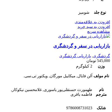
نوع جلد
شومیز
افزودن به علاقه‌مندی
افزودن به سبد خرید
مشاهده سریع
بازاریابی در سفر و گردشگری
گردشگری
,
بازاریابی گردشگری
545,000
تومان
وزن
2 کیلوگرم
نام مولف
آلن فایال, میکاییل مورگان, ویکتور تی.سی.
نام
طهمورث حسنقلی‌پور یاسوری, غلامحسین نیکوکار,
مترجم
فاطمه باقری
شابک
9786008731023