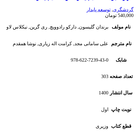
گردشگری
,
توسعه پایدار
540,000
تومان
نام مولف
برندان گلیسون, دارکو رادوویچ, ری گرین, نیکلاس لاو
نام مترجم
علی سامانی مجد, کرامت اله زیاری, نوشا همقدم
شابک
978-622-7239-43-0
تعداد صفحه
303
سال انتشار
1400
نوبت چاپ
اول
قطع کتاب
وزیری