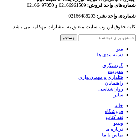
شماره‌های واحد فروش:
02166961509 و 02166497050
شماره‌‌ی واحد نشر:
02166488203
کلیه حقوق این وب سایت متعلق به انتشارات مهکامه می باشد.
جستجو
منو
دسته بندی ها
گردشگری
مدیریت
هتلداری و مهمان‌نوازی
راهنمایان
روان‌شناسی
سایر
خانه
فروشگاه
نقد کتاب
ویدیو
درباره‌ ما
تماس با ما