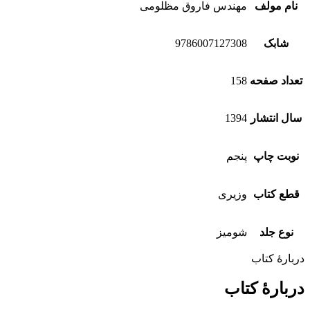
نام مولف
مهندس فاروق مظلومی
شابک
9786007127308
تعداد صفحه
158
سال انتشار
1394
نوبت چاپ
پنجم
قطع کتاب
وزیری
نوع جلد
شومیز
دربارهٔ کتاب
دربارهٔ کتاب