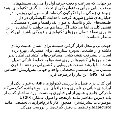
در جهانی که سرعت و دقت حرف اول را می‌زند، سیستم‌های
موقعیت‌یابی جهانی به‌عنوان یکی از تحولات شگرف تکنولوژی، همۀ
جنبه‌های زندگی ما را دگرگون کرده‌اند. از مسیر‌یابی روزمره در
خیابان‌های شلوغ شهرها گرفته تا هدایت کاوشگران در دل
طبیعت‌های بکر و ناآشنا، به‌عنوان یک راهنما و همراه همیشگی،
نقشی کلیدی ایفا می‌کنند. اگر شما هم می‌خواهید با استفاده از این
فناوری نقطۀ اتصال مرزهای تکنولوژی و فیزیکی باشید، این کتاب
منتظر شماست!
جهت‌یابی و محل قرار گرفتن همیشه برای انسان اهمیت زیادی
داشته و از طبیعت، به‌ویژه ستاره‌ها، برای مسیریابی بهره برده
است. با پیشرفت نقشه‌کشی، مسافرت‌های اکتشافی امکان‌پذیر
شد و مرزهای کشورها بر روی نقشه‌ها به خطوط نازکی تبدیل
شدند. اما با رشد صنعت هواپیمایی و کشتیرانی در دهۀ ۶۰ قرن
بیستم، نیاز به سیستم مختصاتی واحد و جهانی بیش‌ازپیش احساس
شد که
GPS
این نیاز را برطرف کرد.
این کتاب در 5 فصل، با بررسی تکنولوژی
GPS
، به‌عنوان یکی از
ابزارهای حیاتی در ناوبری و جغرافیای نوین، به خواننده کمک می‌کند
تا درکی جامع و عمیق از این فناوری به دست آورد. ساختار کتاب از
پایه‌ای‌ترین مفاهیم مانند تاریخچه و اصول عملکرد
GPS
تا
موضوعات پیشرفته‌تری همچون کار با نرم‌افزارهای تخصصی مانند
Mapsource
و تنظیمات دقیق گیرنده‌ها را بررسی می‌کند.