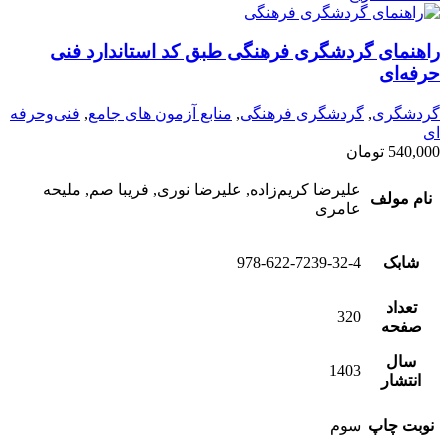
راهنمای گردشگری فرهنگی طبق کد استاندارد فنی
حرفه‌ای
گردشگری
,
گردشگری فرهنگی
,
منابع آزمون های جامع
,
فنی‌وحرفه‌
ای
540,000
تومان
علیرضا کریم‌زاده, علیرضا نوری, فریبا صم, ملیحه
نام مولف
عامری
شابک
978-622-7239-32-4
تعداد
320
صفحه
سال
1403
انتشار
نوبت چاپ
سوم