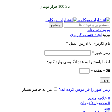
سفارشات خود را برای
بالا 100 هزار تومان
را با پیک رایگان تجربه
کنید
جستجو
ورود / ثبت نام
ورود
ایجاد حساب کاربری
نام کاربری یا آدرس ایمیل
*
رمز عبور
*
لطفا پاسخ را به عدد انگلیسی وارد کنید:
20 − هفده =
ورود
رمز عبور را فراموش کرده اید؟
مرا به خاطر بسپار
0
علاقه مندی
0
محصول
0
تومان
منو