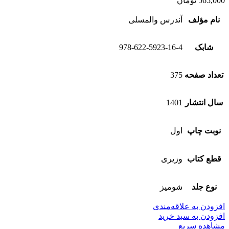
565,000
تومان
نام مؤلف
آندرس والمسلی
شابک
978-622-5923-16-4
تعداد صفحه
375
سال انتشار
1401
نوبت چاپ
اول
قطع کتاب
وزیری
نوع جلد
شومیز
افزودن به علاقه‌مندی
افزودن به سبد خرید
مشاهده سریع