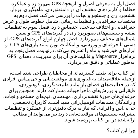
فصل اول به معرفی اصول و تاریخچۀ GPS می‌پردازد و عملکرد،
خطاها و کاربردهای مختلف آن در دامنه‌نوردی، ماهیگیری، پرواز،
نقشه‌برداری و جستجو و نجات را بررسی می‌کند. فصل دوم به
مختصات جغرافیایی و تنظیمات زمانی، شامل خطوط طول و عرض
جغرافیایی و اختلاف ساعت، اختصاص دارد. فصل سوم به تنظیمات
نقشه و سیستم‌های تصویربرداری در گیرنده‌های GPS و تعیین
شمال‌های مختلف می‌پردازد. فصل چهارم انواع گیرنده‌های GPS، از
دستی تا حرفه‌ای و ورزشی، و امکانات نوین مانند بازی‌های GPS و
ابزارهای خورشید و ماه را تشریح می‌کند. درنهایت، فصل پنجم به
نرم‌افزار Mapsource و قابلیت‌های آن برای مدیریت داده‌های GPS
به‌طور عملیاتی و دقیق می‌پردازد.
این کتاب برای طیف گسترده‌ای از مخاطبان طراحی شده است،
ازجمله علاقه‌مندان به فناوری‌های موقعیت‌یابی و جی‌پی‌اس افرادی
که در فعالیت‌های فضای باز مانند طبیعت‌گردی، کوهنوردی،
قایقرانی و ورزش‌های ماجراجویانه مشارکت دارند. همچنین برای
حرفه‌ای‌های حوزۀ نقشه‌برداری، مهندسان، تیم‌های جستجو و نجات،
و رانندگان مسابقات اتومبیل‌رانی مفید است. کاربران تخصصی
جی‌پی‌اس و افرادی که نیاز به درک دقیق‌تری از عملکرد و تنظیمات
پیشرفته سیستم‌های موقعیت‌یابی دارند نیز می‌توانند از مطالب
ارائه‌شده در این کتاب بهره‌مند شوند.
چرا این کتاب؟