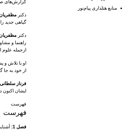
گزارش‌های صحرایی، 
منابع هتلداری پیام‌نور
دکتر
مظفریان
گیاهی جدید را
دکتر
مظفریان
راهنما و مشاو
ازجمله علوم ا
او با تلاش و 
از خود به جا 
فرناز سلطانی
ایشان اکنون د
فهرست
فهرست
فصل 1:
آشنایی