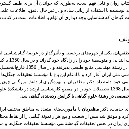
تاب روان و قابل فهم است، به‌طوری که خواندن آن برای طیف گسترده‌
. نویسنده با استفاده از زبانی ساده و درعین‌حال دقیق، اطلاعات علمی
 گیاهان که شناسایی وجه دیداری آن تؤام با اطلاعات است در کتاب 
ؤلف
مظفریان
دوران تحصی
دانشگاه تهران در رشتۀ مه
اسی ملی ایران آغاز کرد و با ادغام این باغ با مؤسسۀ تحقیقات جنگل‌ه
می خود ادامه داد. دکتر مظفریان، با بهره‌گیری از دانش بزرگانی چون
 سرانجام در سال 1381 موفق به اخذ
صصی در رشتۀ علوم گیاهی با گرایش رده‌بندی گیاهی
شد.
ی خدمت، دکتر
مظفریان
با مأموریت‌های متعدد به مناطق مختلف ایر
 و موفق شد بیش از شصت و پنج هزار نمونۀ گیاهی را از نقاط مختلف ا
ی ایران در بخش تحقیقات گیاه‌شناسی مؤسسۀ تحقیقات جنگل‌ها و مرا