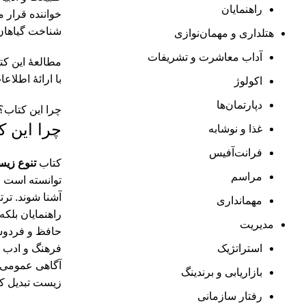
راهنمایان
خواننده قرار م
شناخت گیاهان 
هتلداری و مهمان‌نوازی
آداب معاشرت و تشریفات
مطالعۀ این کت
با ارائۀ اطلا
اکولوژ
دپارتمان‌ها
چرا این کتاب؟
چرا این ک
غذا و نوشابه
فرانت‌آفیس
کتاب
تنوع زيس
مراسم
توانسته است ط
آشنا شوند. تر
مهمانداری
راهنمایان بلکه
مدیریت
حافظ و فردوسی
استراتژیک
فرهنگ و ادب ف
آگاهی عمومی د
بازاریابی و برندینگ
زیست تبدیل ک
رفتار سازمانی