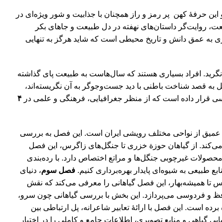
این حرفۀ‌ کهن پر رمز و راز همچنان با جذابیت و شور ویژه‌ای در
یعت، روایت‌گر داستان‌های نهفته در دل طبیعت و جاهای بکر
ری به عمق دانش و تاریخ محیطی است که شاید هرگز به تنهایی
نگرید. افراد بسیاری هستند که سال‌هاست به طبیعت پای گذاشته
داقل به قصد شناخت باطنی با دید جست‌وجو‌گر به آن نگریسته‌اند،
بررسی قرار داده است که از منظر جغرافیایی، فرهنگی و علمی در
۴
 درکی عمیق از نواحی مختلف رویشی ایران است. این فصل به بررسی
می‌کند. از گیاهان حوزة خزری تا جنگل‌های زاگرس، این فصل
 محصولات غیرچوبی جنگل‌ها و مراتع اختصاص دارد. با رده‌بندی
طبیعی به شیوه‌ای پایدار بهره‌برداری کنیم.
فصل سوم
، دنیای
س تا همیشه‌بهار، این فصل گیاهانی را معرفی می‌کند که نقش
 حافظ و فردوسی می‌پردازد. این بخش با بررسی گیاهانی چون سرو،
رده است. این فصل با ارائۀ تعابیر شاعرانه، پل ارتباطی بین
ایی گیاهی و منابع تصویری، اطلاعات جامع و کاملی را در اختیار