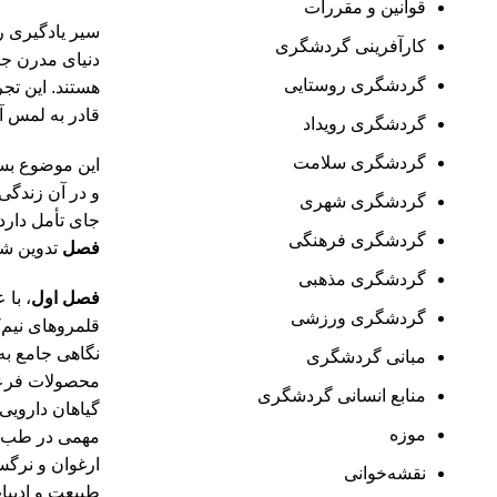
قوانین و مقررات
سیر یادگیری را
کارآفرینی گردشگری
دنیای مدرن جر
گردشگری روستایی
هستند. این تج
قادر به لمس آن
گردشگری رویداد
گردشگری سلامت
این موضوع بسی
و در آن زندگی 
گردشگری شهری
جای تأمل دارد.
گردشگری فرهنگی
فصل
تدوین ش
گردشگری مذهبی
فصل اول
، با 
گردشگری ورزشی
قلمروهای نیم‌
نگاهی جامع ب
مبانی گردشگری
محصولات فرعی 
منابع انسانی گردشگری
گیاهان دارویی
موزه
مهمی در طب س
ارغوان و نرگس،
نقشه‌خوانی
طبیعت و ادبیا