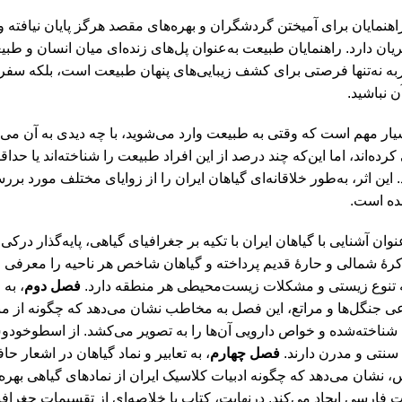
هنمایان برای آمیختن گردشگران و بهره‌های مقصد هرگز پایان نیافته و 
یان دارد. راهنمایان طبیعت به‌عنوان پل‌های زنده‌ای میان انسان و طب
ربه نه‌تنها فرصتی برای کشف زیبایی‌های پنهان طبیعت است، بلکه سف
 نباشید.
ار مهم است که وقتی به طبیعت وارد می‌شوید، با چه دیدی به آن می‌
کرده‌اند، اما این‌که چند درصد از این افراد طبیعت را شناخته‌اند یا ح
 این اثر، به‌طور خلاقانه‌ای گیاهان ایران را از زوایای مختلف مورد 
ده است.
عنوان آشنایی با گیاهان ایران با تکیه بر جغرافیای گیاهی، پایه‌گذار
کرۀ شمالی و حارۀ قدیم پرداخته و گیاهان شاخص هر ناحیه را معرفی 
ه تنوع زیستی و مشکلات زیست‌محیطی هر منطقه دارد.
فصل دوم
، به
جنگل‌ها و مراتع، این فصل به مخاطب نشان می‌دهد که چگونه از منابع 
 شناخته‌شده و خواص دارویی آن‌ها را به تصویر می‌کشد. از اسطوخودو
نتی و مدرن دارند.
فصل چهارم
، به تعابیر و نماد گیاهان در اشعار
 نشان می‌دهد که چگونه ادبیات کلاسیک ایران از نمادهای گیاهی بهره ب
ت فارسی ایجاد می‌کند. درنهایت، کتاب با خلاصه‌ای از تقسیمات جغرافی