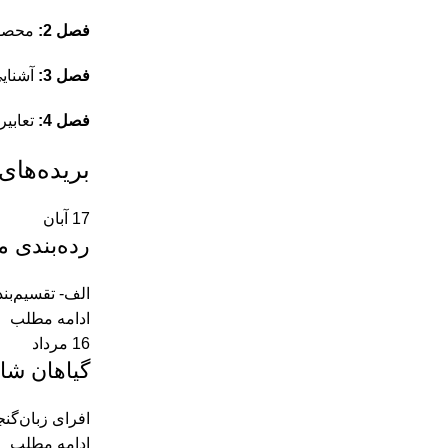
فصل 2:
محصول
فصل 3:
آشنایی
فصل 4:
تعابیر
بریده‌های
17
آبان
رده‌بندی 
الف- تقسیم‌بندی براساس ماهیت شیمیایی1- م
ادامه مطلب
16
مرداد
گیاهان شا
افرای زبان‌گن
ادامه مطلب