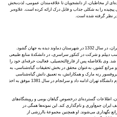
ای از مخاطبان، از دانشجویان تا علاقه‌مندان عمومی، لذت‌بخش
 پیچیده را به شکلی جذاب و قابل درک ارائه کرده است. علاوه‌بر
در نظر گرفته شده است.
، یکی از چهره‌های برجسته و تأثیرگذار در عرصۀ گیاه‌شناسی ایران، در سال 1332 در شهرستان دماوند دیده به جهان گشود.
لات ابتدایی و متوسطۀ خود را در زادگاه خود گذراند و در سال 1350 با کسب دیپلم و شرکت در کنکور سراسری، در دانشکدۀ منابع طبیعی
ندسی منابع طبیعی پذیرفته و در سال 1356 فارغ‌التحصیل شد. وی بلافاصله پس از فارغ‌التحصیلی، فعالیت حرفه‌ای خود را
ا و مراتع کشور، به‌عنوان محقق در بخش تحقیقات گیاه‌شناسی، به
 پروفسور رنه مارک و همکارانش، به تعمیق دانش گیاه‌شناسی
ان، اطلاعات گسترده‌ای درخصوص گیاهان بومی و رویشگاه‌های
یران جمع‌آوری و نام‌گذاری کند. این نمونه‌ها همگی در
تع نگهداری می‌شوند. او همچنین مجموعۀ باارزشی از