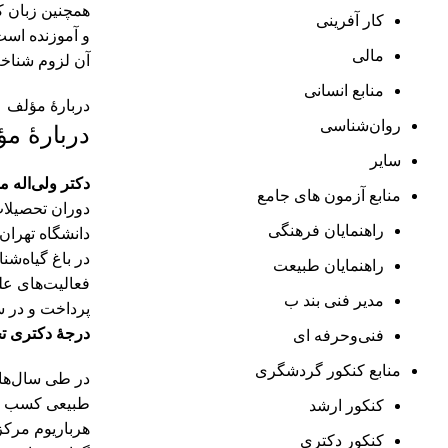
همچنین زبان ک
کار آفرینی
و آموزنده است
مالی
آن لزوم شناخت
منابع انسانی
دربارۀ مؤلف
روان‌شناسی
دربارۀ م
سایر
دکتر ولی‌اله 
منابع آزمون های جامع
راهنمایان فرهنگی
در باغ گیاه‌شن
راهنمایان طبیعت
فعالیت‌های عل
مدیر فنی بند ب
پرداخت و در سال 1368 تحصیلات خود را در مقطع کارشناسی ارشد در دانشکدۀ علوم دانشگاه تهران ادامه داد و
درجۀ دکتری تخ
فنی‌وحرفه‌ ای
منابع کنکور گردشگری
در طی سال‌ها
طبیعی کسب کرد
کنکور ارشد
هرباریوم مرکز
کنکور دکتری