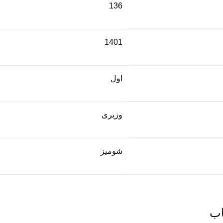
136
1401
اول
وزیری
شومیز
اب