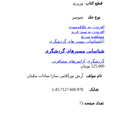
قطع کتاب
وزیری
نوع جلد
شومیز
افزودن به علاقه‌مندی
افزودن به سبد خرید
مشاهده سریع
شناسایی مسیرهای گردشگری
گردشگری
,
آژانس‌های مسافرتی
225,000
تومان
نام مولف
آرش نورآقایی, سارا سادات مکیان
شابک
2-45-7127-600-978
تعداد صفحه
73