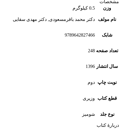
مشخصات
وزن
0.5 کیلوگرم
نام مولف
دکتر محمد باقرمسعودی, دکتر مهدی سقایی
شابک
9789642827466
تعداد صفحه
248
سال انتشار
1396
نوبت چاپ
دوم
قطع کتاب
وزیری
نوع جلد
شومیز
دربارهٔ کتاب