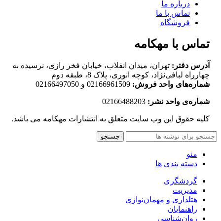
درباره ما
تماس با ما
فروشگاه
تماس با مهکامه
آدرس دفتر:
تهران، میدان انقلاب، خیابان فخر رازی، نرسیده به
چهارراه لبافی‌نژاد، کوچه انوری، پلاک 8، طبقه دوم
شماره‌های واحد فروش:
02166961509 و 02166497050
شماره‌‌ی واحد نشر:
02166488203
کلیه حقوق این وب سایت متعلق به انتشارات مهکامه می باشد.
جستجو
منو
دسته بندی ها
گردشگری
مدیریت
هتلداری و مهمان‌نوازی
راهنمایان
روان‌شناسی