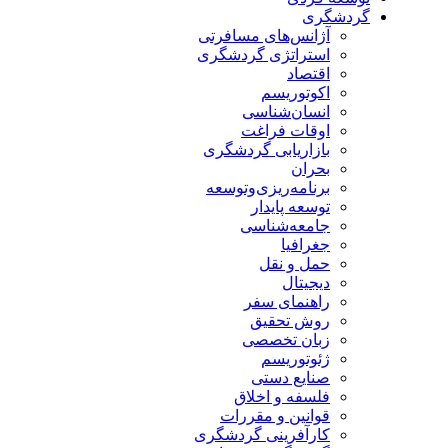
گردشگری
آژانس‌های مسافرتی
استراتژی گردشگری
اقتصاد
اکوتوریسم
انسان‌شناسی
اوقات فراغت
بازاریابی گردشگری
بحران
برنامه‌ریزی‌وتوسعه
توسعه پایدار
جامعه‌شناسی
جغرافیا
حمل و نقل
دیجیتال
راهنمای سفر
روش تحقیق
زبان تخصصی
ژئوتوریسم
صنایع دستی
فلسفه و اخلاق
قوانین و مقررات
کارآفرینی گردشگری