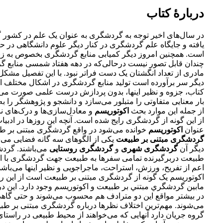
دربارهٔ کتاب
در سال‌های اخیر توجه به گردشگری به عنوان یک علم در کشور
یافته و جایگاه علم گردشگری در کنار دیگر علوم دانشگاهی در 
است. همچنین امروز دیگر کمیابی منابع گردشگری بخصوص به ز
چندان قابل تصور نیست درحالی‌که در دهه هفتاد شمسی منابع گ
مادری از تعداد انگشتان یک دست فراتر نبود. با این تفصیل مشک
دیگر سر برآورده است تولید منابع گردشگری در اشکال مختلف اع
کتاب، جزوه و نظیر اینها، بدون پردازش درست علمی صورت می‌گ
بار معنایی متفاوتی را متبلور می‌سازد و دانشجو و پژوهشگر را به 
از جمله این موارد بحث
اکوتوریسم
و معادل‌سازی‌ها و درک‌های 
از این گونه از گردشگری رایج شده است. آنچه این روزها در ادب
عنوان
اکوتوریسم
خوانده می‌شود در واقع گردشگری مبتنی بر ط
گردشگری مبتنی بر طبیعت
یکی از الگوهای سه گانه فضایی می‌ب
دیگر آن
گردشگری شهری
و
گردشگری روستایی
می‌باشند. گردش
طبیعت دربرگیرنده تمامی سفرها به طبیعت جهت گردشگری با ان
اعم از تفریح، ورزش، استراحت، ماجراجویی و نظیر اینها می‌باشد.
اکوتوریسم یک گونه از گردشگری مبتنی بر طبیعت است از این رو 
مابين گردشگري مبتني بر طبيعت و اكوتوريسم وجود دارد. اين د
در بيشتر مواقع اين دو مترادف هم محسوب می‌شوند و حتی گاهی
می‌شوند. مهم‌ترین اختلاف نظرها درباره گردشگری مبتنی بر طب
گروه جریان دارد آنهایی که می‌خواهند از محیط طبیعی در راستا