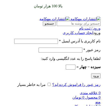
سفارشات خود را برای
بالا 100 هزار تومان
را با پیک رایگان تجربه
کنید
جستجو
ورود / ثبت نام
ورود
ایجاد حساب کاربری
نام کاربری یا آدرس ایمیل
*
رمز عبور
*
لطفا پاسخ را به عدد انگلیسی وارد کنید:
سیزده − چهار =
ورود
رمز عبور را فراموش کرده اید؟
مرا به خاطر بسپار
0
علاقه مندی
0
محصول
0
تومان
منو