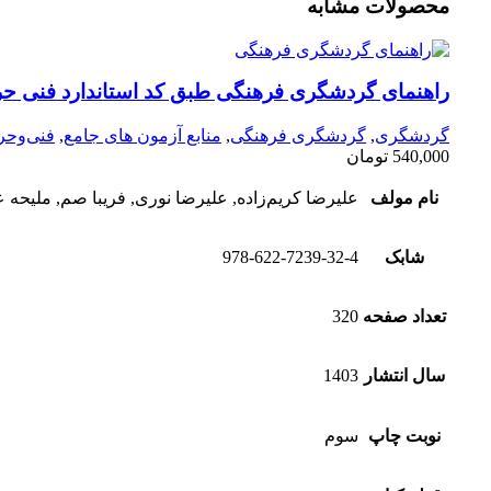
محصولات مشابه
راهنمای گردشگری فرهنگی طبق کد استاندارد فنی حر
گردشگری
,
گردشگری فرهنگی
,
منابع آزمون های جامع
,
فنی‌وحرف
540,000
تومان
نام مولف
علیرضا کریم‌زاده, علیرضا نوری, فریبا صم, ملیحه 
شابک
978-622-7239-32-4
تعداد صفحه
320
سال انتشار
1403
نوبت چاپ
سوم