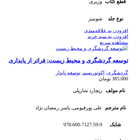
قطع کتاب
وزیری
نوع جلد
شومیز
افزودن به علاقه‌مندی
افزودن به سبد خرید
مشاهده سریع
توسعه گردشگری و محیط زیست: فراتر از پایداری
گردشگری
,
اکوتوریسم
,
توسعه پایدار
385,000
تومان
نام مولف
ریچارد شارپلی
نام مترجم
علی پورقیومی, یاسر رمضان نژاد
شابک
978-600-7127-59-9