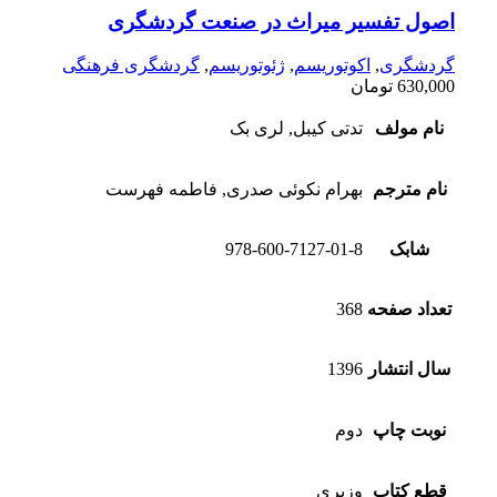
اصول تفسیر میراث در صنعت گردشگری
گردشگری
,
اکوتوریسم
,
ژئوتوریسم
,
گردشگری فرهنگی
630,000
تومان
نام مولف
تدتی کیبل, لری بک
نام مترجم
بهرام نکوئی صدری, فاطمه فهرست
شابک
978-600-7127-01-8
تعداد صفحه
368
سال انتشار
1396
نوبت چاپ
دوم
قطع کتاب
وزیری