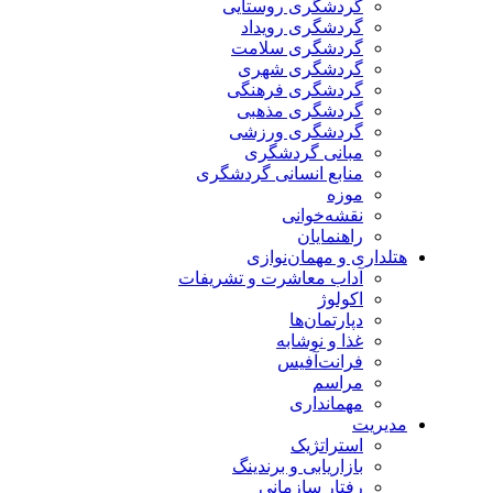
گردشگری روستایی
گردشگری رویداد
گردشگری سلامت
گردشگری شهری
گردشگری فرهنگی
گردشگری مذهبی
گردشگری ورزشی
مبانی گردشگری
منابع انسانی گردشگری
موزه
نقشه‌خوانی
راهنمایان
هتلداری و مهمان‌نوازی
آداب معاشرت و تشریفات
اکولوژ
دپارتمان‌ها
غذا و نوشابه
فرانت‌آفیس
مراسم
مهمانداری
مدیریت
استراتژیک
بازاریابی و برندینگ
رفتار سازمانی