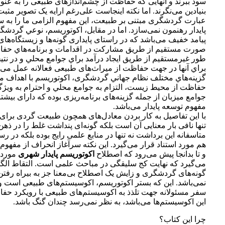
سود ببرند و آنهایی که حفاظت از چشم‌اندازهای طبیعی را به عن
بنیادین می‌نگرند. اما نکته اینجاست علی‌رغم ارایه یک تصویر مثب
عبارت گردشگری مبتنی بر طبیعت، این مفهوم الزامی ما را به
پایدار رهنمون نمی‌سازد. اما در مقابل، اکوتوريسم، نوعي گردشگ
پيامد خفيف می‌باشد که در راستای پايداری گونه‌ها و زيستگاه‌ها
صورت مستقيم از طريق مشارکت در اقدامات و برنامه‌هاي حفاظ
طور غيرمستقيم از طريق ايجاد درآمد براي جوامع محلي و در نتيجه
براي آنها در جهت حفاظت از ميراث‌های طبيعی فعالانه عمل می‌نم
گزينه‌هاي مختلف نظام جهاني گردشگری، اکوتوريسم با اهداف م
حفاظت از محيط زيست، التزام به جوامع محلي و احترام به ويژ
جوامع ميزبان از جمله گزينه‌های برنامه‌ريزی بوده که دارای بيشت
مفهوم توسعه پايدار می‌باشد.
با این تفاصیل به کار بردن معادل‌های همچون طبیعت گردی برای 
تنها نافی بار معنایی آن است بلکه گونه‌ای پنداشت غلط را در ذهن
متاسفانه این برداشت نه تنها در منابع علمی رایج بوده بلکه در رس
هم مورد استناد قرار می‌گیرد. این نکته سرآغاز انحراف از مفهوم
و تا بدانجا پیش می‌رود که اصطلاح
اکوتوریسم پایدار شهری
مورد 
می‌گیرد که نهایت کج سلیقگی در مباحث علمی است. التقاط الگ
گونه‌های گردشگری و زایش یک اصطلاح بی‌معنا جز به بیراه ر
نمی‌باشد. این که بستر اکوتوریسم، اکوسیستم‌های طبیعی است و
سفر مسئولانه جهت تلذذ به اکوسیستم‌های طبیعی با رویکرد حفا
این اکوسیستم‌ها می‌باشد، به نظر نمی‌رسد چندان گنگ باشد.
چرا این کتاب؟