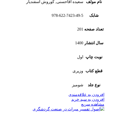
نام مولف
سعیده آقا‌حسنی, کوروش اسفندیار
شابک
978-622-7423-49-5
تعداد صفحه
201
سال انتشار
1400
نوبت چاپ
اول
قطع کتاب
وزیری
نوع جلد
شومیز
افزودن به علاقه‌مندی
افزودن به سبد خرید
مشاهده سریع