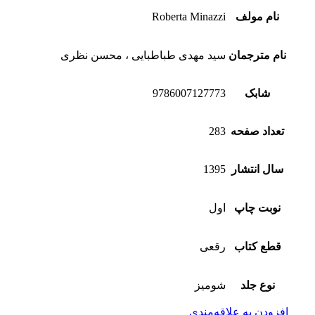
نام مولف
Roberta Minazzi
نام مترجمان
سید مهدی طباطبایی ، محسن نظری
شابک
9786007127773
تعداد صفحه
283
سال انتشار
1395
نوبت چاپ
اول
قطع کتاب
رقعی
نوع جلد
شومیز
افزودن به علاقه‌مندی