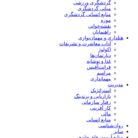
گردشگری ورزشی
مبانی گردشگری
منابع انسانی گردشگری
موزه
نقشه‌خوانی
راهنمایان
هتلداری و مهمان‌نوازی
آداب معاشرت و تشریفات
اکولوژ
دپارتمان‌ها
غذا و نوشابه
فرانت‌آفیس
مراسم
مهمانداری
مدیریت
استراتژیک
بازاریابی و برندینگ
رفتار سازمانی
کار آفرینی
مالی
منابع انسانی
روان‌شناسی
سایر
منابع آزمون های جامع