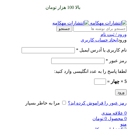
سفارشات خود را برای
بالا 100 هزار تومان
را با پیک رایگان تجربه
کنید
جستجو
ورود / ثبت نام
ورود
ایجاد حساب کاربری
نام کاربری یا آدرس ایمیل
*
رمز عبور
*
لطفا پاسخ را به عدد انگلیسی وارد کنید:
5 × چهار =
ورود
رمز عبور را فراموش کرده اید؟
مرا به خاطر بسپار
0
علاقه مندی
0
محصول
0
تومان
منو