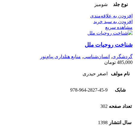
نوع جلد
شومیز
افزودن به علاقه‌مندی
افزودن به سبد خرید
مشاهده سریع
شناخت روحیات ملل
گردشگری
,
انسان‌شناسی
,
منابع هتلداری پیام‌نور
485,000
تومان
نام مولف
اصغر حیدری
شابک
978-964-2827-45-9
تعداد صفحه
302
سال انتشار
1398