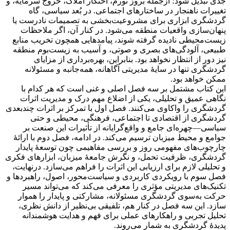
جدی تبدیل شود؛ ازجمله بروز تورم، احتکار املاک، خروج سرمایه، و
تغییرات ناهنجار در ساختارهای اجتماعی. در بُعد سیاسی، گاه
گردشگری ابزاری برای مشروعیت‌بخشی به تصمیمات نادرست یا
پنهان‌سازی واقعیات منطقه می‌شود. در کنار آن، اگر ملاحظات
زیست‌محیطی نادیده گرفته شوند، پیامدهایی همچون تخریب منابع
طبیعی، آلودگی‌های بصری و صوتی، و آسیب به زیست‌بوم منطقه
نیز دور از انتظار نخواهد بود. بنابراین، بهره‌برداری از مزایای
گردشگری تنها در سایۀ مدیریتی آگاهانه، همه‌جانبه و مسئولانه
ممکن خواهد بود.
این کتاب مشتمل بر سه فصل اصلی و غنی است که هر کدام با
نگاهی عمیق و تحلیلی، یکی از اضلاع مهم درک و مدیریت اثرات
گردشگری را واکاوی می‌کنند. فصل اول با تمرکز بر اثرات چندبعدی
گردشگری از اقتصادی تا اجتماعی، فرهنگی، محیطی و حتی
سیاسی—چهره‌ای جامع و واقع‌گرایانه از تأثیرات این صنعت بر
جوامع و محیط میزبان ترسیم می‌کند. در ادامه، فصل دوم با ارائۀ
چارچوب‌های مفهومی روز و بررسی مفاهیمی چون توسعۀ پایدار
گردشگری، ظرفیت تحمل، و نگرش جامعۀ میزبان، ابزارهای فکری
و تحلیلی لازم برای ارزیابی این اثرات را فراهم می‌سازد. درنهایت،
فصل سوم با رویکردی کاربردی و سیاست‌محور، اصول، راهبردها و
تکنیک‌های مدیریتی مؤثری را معرفی می‌کند که می‌تواند مسیر
حرکت به‌سوی گردشگری مسئولانه، مشارکتی و پایدار را هموار
سازد. این سه فصل در کنار هم، تلفیقی بی‌نظیر از دانش نظری،
تحلیل تجربی و راهکارهای عملی برای فهم و هدایت هوشمندانه
پدیدۀ گردشگری به شمار می‌روند.