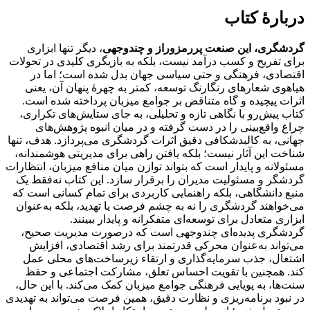
دربارهٔ کتاب
گردشگری، این صنعت پررمزوراز و چندوجهی
، دیگر تنها ابزاری
برای تفریح و کسب درآمد نیست، بلکه به بازیگری کلیدی در تحولات
اقتصادی، فرهنگی و حتی سیاسی جهان بدل شده است؛ اما در
هیاهوی شعارهای رنگارنگ توسعه، کمتر به چهرۀ پنهان آن، یعنی
اثرات پیچیده و گاه متناقض بر جوامع میزبان پرداخته شده است.
کتاب پیش‌رو با نگاهی تازه و تحلیلی، به جای ستایش‌های تکراری،
چراغ واقع‌بینی را در دست گرفته و در میان انبوه پژوهش‌های
جهانی، به کالبدشکافی دقیق اثرات گردشگری می‌پردازد. هدف، تنها
شناخت این آثار نیست؛ بلکه یافتن راهی برای مدیریتی هوشمندانه،
مسئولانه و پایدار است که بتواند توازن میان منافع میزبان، انتظارات
گردشگر و مسئولیت مدیران را برقرار سازد. این کتاب نه‌فقط یک
منبع دانشگاهی، بلکه راهنمایی کاربردی برای تمام کسانی ا‌ست که
می‌خواهند گردشگری را نه به چشم فرصت یا تهدید، بلکه به‌عنوان
ابزاری متعادل برای توسعه‌ای متفکرانه و پایدار ببینند.
گردشگری پدیده‌ای چندوجهی است که درصورت مدیریت صحیح،
می‌تواند به‌عنوان محرکی قدرتمند برای رشد اقتصادی، افزایش
اشتغال، جذب سرمایه‌گذاری و ارتقاء زیرساخت‌های محلی عمل
کند. همچنین با تقویت احساس تعلق، مشارکت اجتماعی و حفظ
سنت‌ها، به پویایی فرهنگی جوامع میزبان کمک می‌کند. با این حال،
در نبود برنامه‌ریزی و نظارت دقیق، همین فرصت می‌تواند به تهدیدی