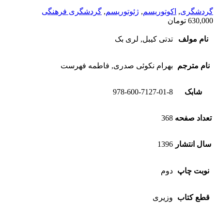
گردشگری
,
اکوتوریسم
,
ژئوتوریسم
,
گردشگری فرهنگی
630,000
تومان
نام مولف
تدتی کیبل, لری بک
نام مترجم
بهرام نکوئی صدری, فاطمه فهرست
شابک
978-600-7127-01-8
تعداد صفحه
368
سال انتشار
1396
نوبت چاپ
دوم
قطع کتاب
وزیری