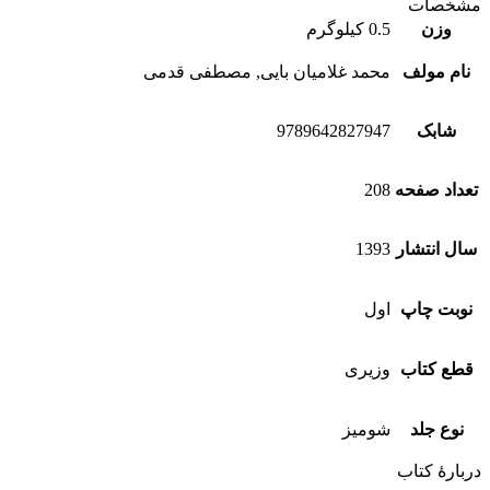
مشخصات
وزن
0.5 کیلوگرم
نام مولف
محمد غلامیان بایی, مصطفی قدمی
شابک
9789642827947
تعداد صفحه
208
سال انتشار
1393
نوبت چاپ
اول
قطع کتاب
وزیری
نوع جلد
شومیز
دربارهٔ کتاب