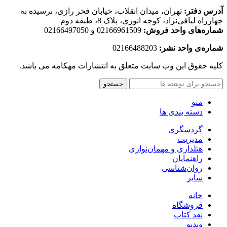
آدرس دفتر:
تهران، میدان انقلاب، خیابان فخر رازی، نرسیده به
چهارراه لبافی‌نژاد، کوچه انوری، پلاک 8، طبقه دوم
شماره‌های واحد فروش:
02166961509 و 02166497050
شماره‌‌ی واحد نشر:
02166488203
کلیه حقوق این وب سایت متعلق به انتشارات مهکامه می باشد.
جستجو
منو
دسته بندی ها
گردشگری
مدیریت
هتلداری و مهمان‌نوازی
راهنمایان
روان‌شناسی
سایر
خانه
فروشگاه
نقد کتاب
ویدیو