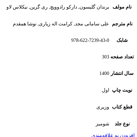
نام مولف
برندان گلیسون, دارکو رادوویچ, ری گرین, نیکلاس لاو
نام مترجم
علی سامانی مجد, کرامت اله زیاری, نوشا همقدم
شابک
978-622-7239-43-0
تعداد صفحه
303
سال انتشار
1400
نوبت چاپ
اول
قطع کتاب
وزیری
نوع جلد
شومیز
افزودن به علاقه‌مندی