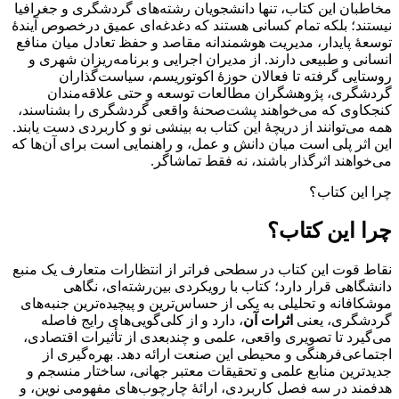
مخاطبان این کتاب، تنها دانشجویان رشته‌های گردشگری و جغرافیا
نیستند؛ بلکه تمام کسانی هستند که دغدغه‌ای عمیق درخصوص آیندۀ
توسعۀ پایدار، مدیریت هوشمندانه مقاصد و حفظ تعادل میان منافع
انسانی و طبیعی دارند. از مدیران اجرایی و برنامه‌ریزان شهری و
روستایی گرفته تا فعالان حوزۀ اکوتوریسم، سیاست‌گذاران
گردشگری، پژوهشگران مطالعات توسعه و حتی علاقه‌مندان
کنجکاوی که می‌خواهند پشت‌صحنۀ واقعی گردشگری را بشناسند،
همه می‌توانند از دریچۀ این کتاب به بینشی نو و کاربردی دست یابند.
این اثر پلی است میان دانش و عمل، و راهنمایی ا‌ست برای آن‌ها که
می‌خواهند اثرگذار باشند، نه فقط تماشاگر.
چرا این کتاب؟
چرا این کتاب؟
نقاط قوت این کتاب در سطحی فراتر از انتظارات متعارف یک منبع
دانشگاهی قرار دارد؛ کتاب با رویکردی بین‌رشته‌ای، نگاهی
موشکافانه و تحلیلی به یکی از حساس‌ترین و پیچیده‌ترین جنبه‌های
گردشگری، یعنی
اثرات آن
، دارد و از کلی‌گویی‌های رایج فاصله
می‌گیرد تا تصویری واقعی، علمی و چندبعدی از تأثیرات اقتصادی،
اجتماعی‌فرهنگی و محیطی این صنعت ارائه دهد. بهره‌گیری از
جدیدترین منابع علمی و تحقیقات معتبر جهانی، ساختار منسجم و
هدفمند در سه فصل کاربردی، ارائۀ چارچوب‌های مفهومی نوین، و