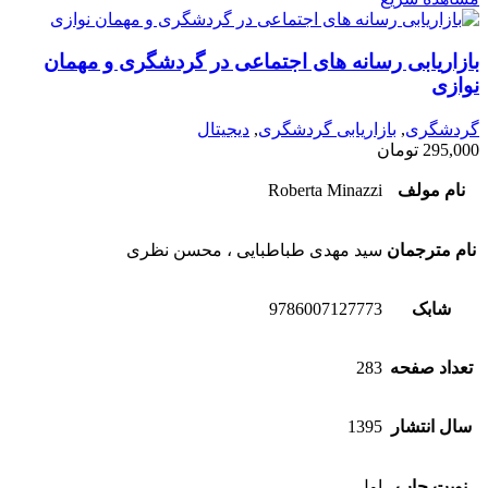
بازاریابی رسانه های اجتماعی در گردشگری و مهمان
نوازی
گردشگری
,
بازاریابی گردشگری
,
دیجیتال
295,000
تومان
نام مولف
Roberta Minazzi
نام مترجمان
سید مهدی طباطبایی ، محسن نظری
شابک
9786007127773
تعداد صفحه
283
سال انتشار
1395
نوبت چاپ
اول