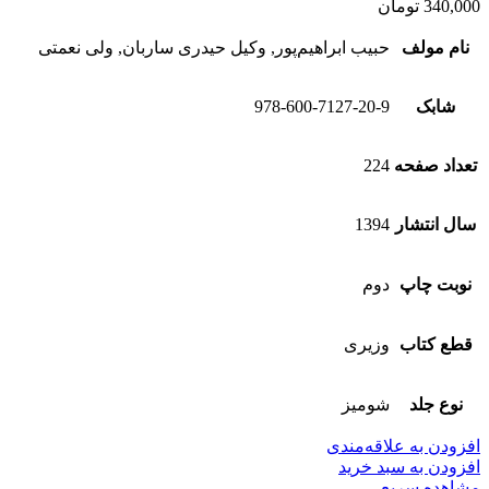
340,000
تومان
نام مولف
حبیب ابراهیم‌پور, وکیل حیدری ساربان, ولی نعمتی
شابک
978-600-7127-20-9
تعداد صفحه
224
سال انتشار
1394
نوبت چاپ
دوم
قطع کتاب
وزیری
نوع جلد
شومیز
افزودن به علاقه‌مندی
افزودن به سبد خرید
مشاهده سریع