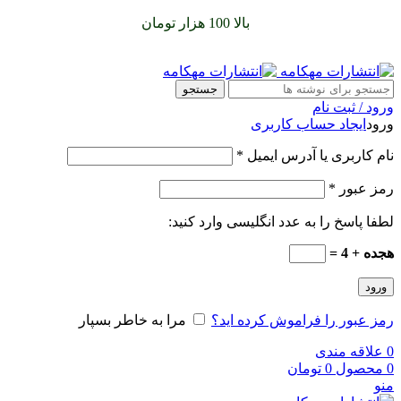
سفارشات خود را برای
بالا 100 هزار تومان
را با پیک رایگان تجربه
کنید
جستجو
ورود / ثبت نام
ورود
ایجاد حساب کاربری
نام کاربری یا آدرس ایمیل
*
رمز عبور
*
لطفا پاسخ را به عدد انگلیسی وارد کنید:
هجده + 4 =
ورود
رمز عبور را فراموش کرده اید؟
مرا به خاطر بسپار
0
علاقه مندی
0
محصول
0
تومان
منو