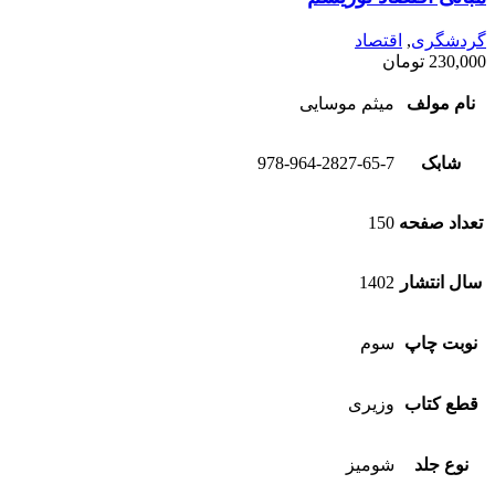
گردشگری
,
اقتصاد
230,000
تومان
نام مولف
میثم موسایی
شابک
978-964-2827-65-7
تعداد صفحه
150
سال انتشار
1402
نوبت چاپ
سوم
قطع کتاب
وزیری
نوع جلد
شومیز