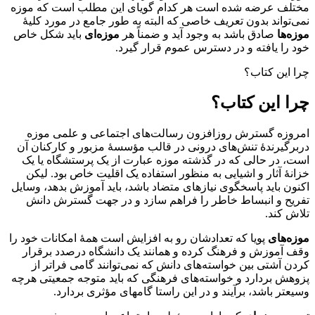
مختلف عرضه شده است هر کدام گویای این مطلب است که موزه
نمی‌تواند بدون تعریف خاصی که البته به طور جامع در مورد کلیهٔ
موزه‌ها
صادق باشد به وجود آید و ضمناً هر
موزه‌ای
باید شکل خاص
خود را یافته و در دسترس عموم قرار گیرد.
چرا این کتاب؟
چرا این کتاب؟
امروزه گسترش روزافزون رسالت‌های اجتماعی و علمی موزه
دربرگیرندهٔ تنش‌های درونی در قالب مؤسسهٔ مزبور و کارکنان آن
است، در حالی که در گذشته موزه عبارت از یک پرستشگاه یا یک
خزانهٔ آثار و اشیایی به منظور استفاده یک اقلیت خاص بود. لیکن
اکنون باید پاسخگوی نیازهای متضاد باشد، باید آموزش بدهد، وسایل
تفریح و انبساط خاطر را فراهم سازد و در جهت گسترش دانش
تلاش کند.
موزه‌های
پویا که تعدادشان رو به افزایش است همهٔ امکانات خود را
وقف آموزش و فرهنگ کرده و همانند یک دانشگاه درصدد برقرار
کردن آشتی بین خواسته‌های دانش که نمی‌توانند گامی فراتر از
پزوهش بردارد و خواسته‌های فرهنگی که باید متوجه جمعیتی هرچه
وسیعتر باشد، برآیند و در این راستا گامهای مؤثری بردارد.