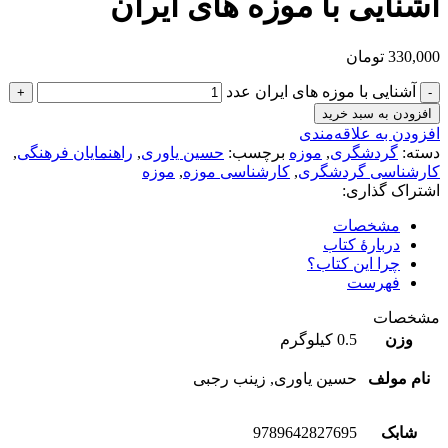
آشنایی با موزه های ایران
330,000
تومان
آشنایی با موزه های ایران عدد
افزودن به سبد خرید
افزودن به علاقه‌مندی
دسته:
گردشگری
,
موزه
برچسب:
حسین یاوری
,
راهنمایان فرهنگی
,
کارشناسی گردشگری
,
کارشناسی موزه
,
موزه
اشتراک گذاری:
مشخصات
دربارهٔ کتاب
چرا این کتاب؟
فهرست
مشخصات
وزن
0.5 کیلوگرم
نام مولف
حسین یاوری, زینب رجبی
شابک
9789642827695