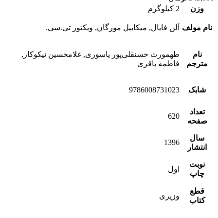
وزن
2 کیلوگرم
نام مولف
آلن فایال, میکاییل مورگان, ویکتور تی.سی.
نام
طهمورث حسنقلی‌پور یاسوری, غلامحسین نیکوکار,
مترجم
فاطمه باقری
شابک
9786008731023
تعداد
620
صفحه
سال
1396
انتشار
نوبت
اول
چاپ
قطع
وزیری
کتاب