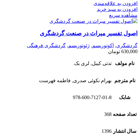
افزودن به علاقه‌مندی
افزودن به سبد خرید
مشاهده سریع
اصول تفسیر میراث در صنعت گردشگری
گردشگری
,
اکوتوریسم
,
ژئوتوریسم
,
گردشگری فرهنگی
630,000
تومان
نام مولف
تدتی کیبل, لری بک
نام مترجم
بهرام نکوئی صدری, فاطمه فهرست
شابک
978-600-7127-01-8
تعداد صفحه
368
سال انتشار
1396