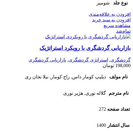
نوع جلد
شومیز
افزودن به علاقه‌مندی
افزودن به سبد خرید
مشاهده سریع
تمام‌شد
بازاریابی گردشگری با رویکرد استراتژیک
گردشگری
,
استراتژی گردشگری
,
بازاریابی گردشگری
198,000
تومان
نام مولف
دیلیپ کومار داس, راج کومار, نیلا نجان ری
نام مترجم
گلاله نوری, هژیر نوری
تعداد صفحه
272
سال انتشار
1400