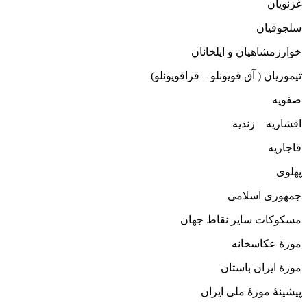
غزنویان
سلجوقیان
خوارزمشاهیان و ایلخانان
تیموریان ( آق قویونلو – قراقویونلو)
صفویه
افشاریه – زندیه
قاجاریه
پهلوی
جمهوری اسلامی
مسکوکات سایر نقاط جهان
موزهٔ عکاسخانه
موزهٔ ایران باستان
پیشینهٔ موزهٔ ملی ایران