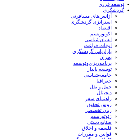
توسعه فردی
گردشگری
آژانس‌های مسافرتی
استراتژی گردشگری
اقتصاد
اکوتوریسم
انسان‌شناسی
اوقات فراغت
بازاریابی گردشگری
بحران
برنامه‌ریزی‌وتوسعه
توسعه پایدار
جامعه‌شناسی
جغرافیا
حمل و نقل
دیجیتال
راهنمای سفر
روش تحقیق
زبان تخصصی
ژئوتوریسم
صنایع دستی
فلسفه و اخلاق
قوانین و مقررات