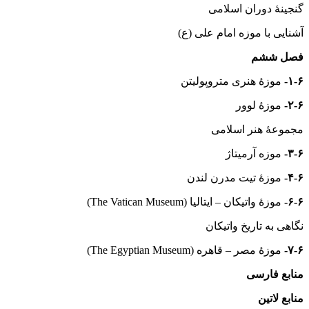
گنجینهٔ دوران اسلامی
آشنایی با موزه امام علی (ع)
فصل ششم
۱-۶-
موزهٔ هنری متروپولیتن
۲-۶-
موزهٔ لوور
مجموعهٔ هنر اسلامی
۳-۶-
موزه آرمیتاژ
۴-۶-
موزهٔ تیت مدرن لندن
۶-۶-
موزهٔ واتیکان – ایتالیا (The Vatican Museum)
نگاهی به تاریخ واتیکان
۷-۶-
موزهٔ مصر – قاهره (The Egyptian Museum)
منابع فارسی
منابع لاتین