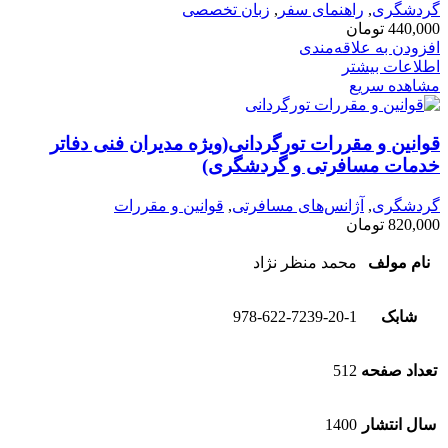
گردشگری
,
راهنمای سفر
,
زبان تخصصی
440,000
تومان
افزودن به علاقه‌مندی
اطلاعات بیشتر
مشاهده سریع
قوانین و مقررات تورگردانی(ویژه مدیران فنی دفاتر
خدمات مسافرتی و گردشگری)
گردشگری
,
آژانس‌های مسافرتی
,
قوانین و مقررات
820,000
تومان
نام مولف
محمد منظر نژاد
شابک
978-622-7239-20-1
تعداد صفحه
512
سال انتشار
1400