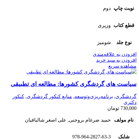
نوبت چاپ
دوم
قطع کتاب
وزیری
نوع جلد
شومیز
افزودن به علاقه‌مندی
افزودن به سبد خرید
مشاهده سریع
سیاست های گردشگری کشورها: مطالعه ای تطبیقی
گردشگری
,
برنامه‌ریزی‌وتوسعه
,
منابع کنکور گردشگری
,
کنکور
دکتری
730,000
تومان
نام مولف
حمید ضرغام بروجنی, علی اصغر شالبافیان
شابک
978-964-2827-63-3