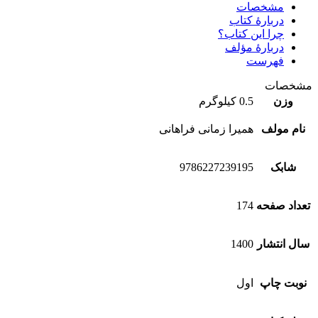
مشخصات
دربارۀ کتاب
چرا این کتاب؟
دربارۀ مؤلف
فهرست
مشخصات
وزن
0.5 کیلوگرم
نام مولف
همیرا زمانی فراهانی
شابک
9786227239195
تعداد صفحه
174
سال انتشار
1400
نوبت چاپ
اول