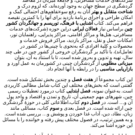
شرکت‌های خدمات مسافرتی، و جامعۀ میزبان در مقاصد
گردشگری در سطح جهان به وجود آورده‌اند، که لزوم درک و
شناخت متقابل و بهتر
آنان به رفع سوء‌تفاهم‌های احتمالی کمک و
امکان طراحی و اجرای برنامۀ بازدید برای آنها را با کمترین نقیصه
فراهم می‌کند. کتاب
آشنایی با فرهنگ، توریسم و جهانگردان کشور
چین
براساس نیاز
فعالان ایرانی
دراین حوزه (شرکت‌های خدمات
مسافرتی، هتل‌ها و مراکز اقامتی، مراکز پذیرایی، راهنمایان تور،
امکانات حمل و نقل، مراکز بازدید، مراکز فروش خدمات و
محصولات و کلیۀ افرادی که به‌نحوی با چینی‌ها در کشور در
تعامل‌اند)، با تأکید بر گردشگران خروجی از کشور چین در طی چند
سال، تهیه و تدوین و به‌روز شده است، تا با استناد به آن، بتوان
میزبانی مطلوبی
از گردشگران چینی در کشورمان به عمل آورد و
بازاریابی مناسبی
را در رابطه با آنها انجام داد.
این کتاب مجموعاً از
هفت فصل
و چندین بخش تشکیل شده است.
گفتنی است که بخش‌های مختلف این کتاب شامل مطالبی کاربردی
است. به‌عنوان نمونه،
فصل ابتدایی
کتاب درمورد تعطیلات رسمی
چین، شهرهای مهم جمعیتی آن، تاریخ و تمدن و اقتصاد و واحد پول
آن و… است. در
فصل دوم
کتاب،اطلاعاتی کلی در حوزۀ گردشگری
چین ارائه شده است. در فصل بعدی و
سوم
کتاب، مسائلی مانند
زبان، نطاد، دین، آداب غذا خوردن و پوشش و… بررسی شده است.
و به همین ترتیب، در فصول مختلف پیش رفته و خواننده را با مسائل
این حوزه آشنا می‌کند.