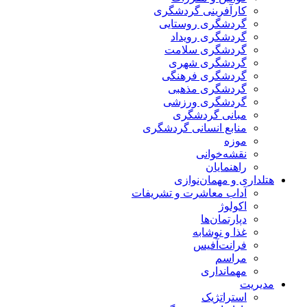
کارآفرینی گردشگری
گردشگری روستایی
گردشگری رویداد
گردشگری سلامت
گردشگری شهری
گردشگری فرهنگی
گردشگری مذهبی
گردشگری ورزشی
مبانی گردشگری
منابع انسانی گردشگری
موزه
نقشه‌خوانی
راهنمایان
هتلداری و مهمان‌نوازی
آداب معاشرت و تشریفات
اکولوژ
دپارتمان‌ها
غذا و نوشابه
فرانت‌آفیس
مراسم
مهمانداری
مدیریت
استراتژیک