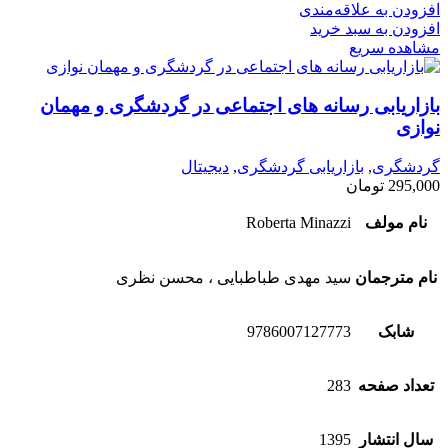
افزودن به علاقه‌مندی
افزودن به سبد خرید
مشاهده سریع
بازاریابی رسانه های اجتماعی در گردشگری و مهمان
نوازی
گردشگری
,
بازاریابی گردشگری
,
دیجیتال
295,000
تومان
نام مولف
Roberta Minazzi
نام مترجمان
سید مهدی طباطبایی ، محسن نظری
شابک
9786007127773
تعداد صفحه
283
سال انتشار
1395