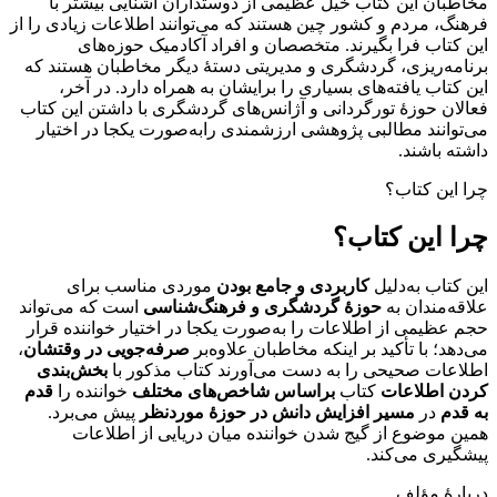
مخاطبان این کتاب خیل عظیمی از دوستداران آشنایی بیشتر با
فرهنگ، مردم و کشور چین هستند که می‌توانند اطلاعات زیادی را از
این کتاب فرا بگیرند. متخصصان و افراد آکادمیک حوزه‌های
برنامه‌ریزی، گردشگری و مدیریتی دستۀ دیگر مخاطبان هستند که
این کتاب یافته‌های بسیاری را برایشان به همراه دارد. در آخر،
فعالان حوزۀ تورگردانی و آژانس‌های گردشگری‌ با داشتن این کتاب
می‌توانند مطالبی پژوهشی ارزشمندی رابه‌صورت یکجا در اختیار
داشته باشند.
چرا این کتاب؟
چرا این کتاب؟
این کتاب به‌دلیل
کاربردی و جامع بودن
موردی مناسب برای
علاقه‌مندان به
حوزۀ گردشگری و فرهنگ‌شناسی
است که می‌تواند
حجم عظیمی از اطلاعات را به‌صورت یکجا در اختیار خواننده قرار
می‌دهد؛ با تأکید بر اینکه مخاطبان علاوه‌بر
صرفه‌جویی در وقتشان
،
اطلاعات صحیحی را به دست می‌آورند کتاب مذکور با
بخش‌بندی
کردن اطلاعات
کتاب
براساس شاخص‌های مختلف
خواننده را
قدم
به قدم
در
مسیر افزایش دانش در حوزۀ موردنظر
پیش می‌برد.
همین موضوع از گیج شدن خواننده میان دریایی از اطلاعات
پیشگیری می‌کند.
دربارۀ مؤلف