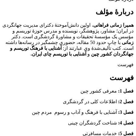
دربارۀ مؤلف
همیرا زمانی فراهانی
، اولین دانش‌آموختۀ دکترای مدیریت جهانگردی
در ایران؛ مشاور، پژوهشگر، نویسنده و مدرس حوزۀ توریسم و
مؤسس یک مؤسسۀ تحقيقات و مشاورۀ گردشگری است. دکتر
زمانی
با چاپ حدود 50 مقاله، حضوری چشمگیر در رسانه‌ها داشته
است. کتب تألیف‌شدۀ وی عبارتند از:
آشنايی با فرهنگ توريسم و
جهانگردان كشور چين
و
آشنایی با توریسم چای ایران.
فهرست
فهرست
فصل 1:
معرفی کشور چین
فصل 2:
اطلاعات کلی در گردشگری
فصل 3:
آشنایی با فرهنگ و آداب و رسوم مردم چین
فصل 4:
شناخت گردشگران چینی
فصل 5:
خدمات مسافرتی