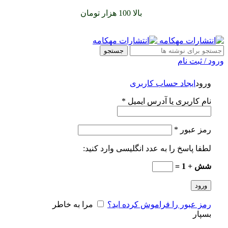
0
0
0
سفارشات خود را برای
بالا 100 هزار تومان
را با پیک رایگان تجربه
کنید
جستجو
ورود / ثبت نام
ورود
ایجاد حساب کاربری
نام کاربری یا آدرس ایمیل
*
رمز عبور
*
لطفا پاسخ را به عدد انگلیسی وارد کنید:
شش + 1 =
ورود
رمز عبور را فراموش کرده اید؟
مرا به خاطر
بسپار