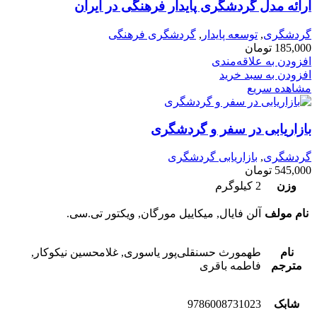
ارائه مدل گردشگری پایدار فرهنگی در ایران
گردشگری
,
توسعه پایدار
,
گردشگری فرهنگی
185,000
تومان
افزودن به علاقه‌مندی
افزودن به سبد خرید
مشاهده سریع
بازاریابی در سفر و گردشگری
گردشگری
,
بازاریابی گردشگری
545,000
تومان
وزن
2 کیلوگرم
نام مولف
آلن فایال, میکاییل مورگان, ویکتور تی.سی.
نام
طهمورث حسنقلی‌پور یاسوری, غلامحسین نیکوکار,
مترجم
فاطمه باقری
شابک
9786008731023