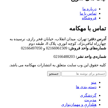
درباره ما
تماس با ما
فروشگاه
تماس با مهکامه
آدرس دفتر:
تهران، میدان انقلاب، خیابان فخر رازی، نرسیده به
چهارراه لبافی‌نژاد، کوچه انوری، پلاک 8، طبقه دوم
شماره‌های واحد فروش:
02166961509 و 02166497050
شماره‌‌ی واحد نشر:
02166488203
کلیه حقوق این وب سایت متعلق به انتشارات مهکامه می باشد.
جستجو
منو
دسته بندی ها
گردشگری
مدیریت
هتلداری و مهمان‌نوازی