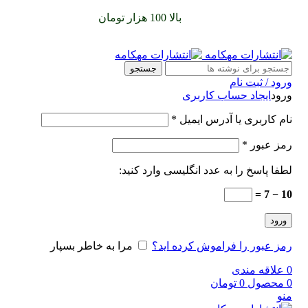
سفارشات خود را برای
بالا 100 هزار تومان
را با پیک رایگان تجربه
کنید
جستجو
ورود / ثبت نام
ورود
ایجاد حساب کاربری
نام کاربری یا آدرس ایمیل
*
رمز عبور
*
لطفا پاسخ را به عدد انگلیسی وارد کنید:
10 − 7 =
ورود
رمز عبور را فراموش کرده اید؟
مرا به خاطر بسپار
0
علاقه مندی
0
محصول
0
تومان
منو