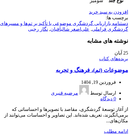
نوع جلد
شومیز
افزودن به سبد خرید
برچسب ها:
دستنامه بازاریابی گردشگری موضوعی با تأکید بر تم‌ها و مسیرهای
گردشگری فراملی
,
علی‌اصغر شالبافیان
,
نگار رجبی
نوشته های مشابه
25
آبان
بریده‌های کتاب
موضوعات (تم)، فرهنگ و تجربه
فروردین 19, 1404
ارسال توسط
مرضیه قنبری
0
دیدگاه
از آغاز توسعۀ گردشگری، مقاصد با تصویرها و احساساتی که
برمی‌انگیزند، تعریف شده‌اند. این تصاویر و احساسات می‌توانند از
مکان‌های...
ادامه مطلب