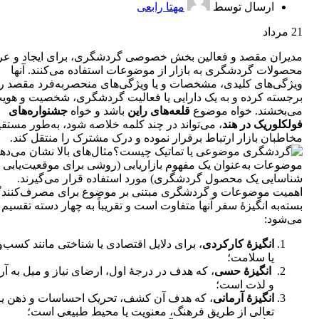
ارسال توسط
مهتا رابعی
21
مرداد
مدیران مقصد و فعالین بخش خصوصی گردشگری، برای ایجاد و ع
محصولات گردشگری به بازار از موضوعات استفاده می‌کنند. آنها
ویژگی‌های کلیدی، مشخصات و یا ویژگی‌های منحصربه‌فرد مقصد را
برجسته کرده و به یک دارایی یا فعالیت گردشگری، شخصیت و هوی
می‌بخشند. خواه موضوع
قلعه‌های راین
باشد و خواه
جشنواره‌های
فولکلوریک در هند
، می‌تواند در چند کلمه خلاصه شود، به‌طور مستقیم
مخاطبان بازار ارتباط برقرار نموده و درک مشترک را منتقل کند.
مثال‌های بالا نشان می‌ده
موضوعات به‌عنوان یک مفهوم بازاریابی (روشی برای موقعیت‌یابی 
شناسایی یک محصول گردشگری) مورد استفاده قرار می‌گیرند.
اهمیت موضوعات و گردشگری مبتنی بر موضوع برای مصرف‌کنندگ
بسته‌به انگیزۀ سفر آنها متفاوت است و تقریباً به چهار دسته تقسیم
می‌شود:
انگیزۀ کارکردی
، برای دلایل اقتصادی یا شناختی مانند کسب‌و
یا سلامت؛
انگیزۀ حسی
، که هدف در درجۀ اول، ارضای نیاز و میل به آ
و لذت است؛
انگیزۀ آرمانی
، که هدف آن کشف، تحریک احساسات و ذهن یا
تعالی از طریق فرهنگ، معنویت یا محیط طبیعی است؛