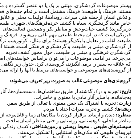
بیشتر موضوعات گردشگری، مبتنی بر یک یا دو عنصر گسترده و م
هستند: فرهنگ یا طبیعت؛ فرهنگ مشتمل است بر تمام جنبه‌های فع
و تلاش انسان ازجمله هنر، میراث، رویدادها، تولیدات محلی و علایق
خاص مانند گردشگری سیاه یا کشف خرده‌فرهنگ‌های شهری. طبی
دربرگیرندۀ کشف حیات‌وحش و مناظر بکر و همچنین فعالیت‌های
فیزیکی است که در آن محیط طبیعی مهم تلقی می‌شوند. فرهنگ و
طبیعت اغلب در تعامل با یکدیگر هستند؛ برای مثال، اکوتوریسم ترک
از گردشگری مبتنی بر طبیعت و گردشگری فرهنگی است. هستۀ ا
گردشگری فرهنگی و مبتنی بر طبیعت، حول محور کشف تجربه
می‌چرخد. در ادامه، موضوعات را می‌توان براساس خواسته‌های اص
که علاقه به سفر را برمی‌انگیزند، گروه‌بندی کرد. جدول زیر نگاهی 
از گروه‌بندی‌های موضوعی و خواسته‌های مرتبط با آنها را ارائه می‌د
گروه‌بندی‌های موضوعی غالب به صورت زیر تعریف می‌شوند:
تاریخ:
تجربه و درک گذشته از طریق ساختمان‌ها، دست‌سازه‌ها، آثار
به‌جا‌مانده، یا سایر آثار مادی یا معنوی و خاطرات.
زیارت:
تجربه یا اشتراک یک حس معنوی یا تعالی از طریق سفر.
ریشه‌ها:
کشف و تجربه میراث اجداد یا مردم.
منظره:
دیدن و ارتباط برقرار کردن با مکان‌های زیبا و قابل‌توجه از
مناظر ساحلی، کوهستانی، روستایی و حتی مناظر انسان‌ساخت.
سیستم‌های طبیعی - محیط زیستی و زمین‌شناختی:
کشف زندگی و
نیروهای طبیعی که مکان‌های استثنایی را تشکیل می‌دهند.