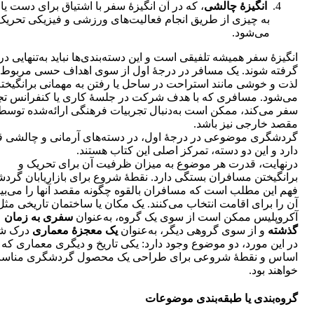
انگیزۀ چالشی
، که در آن انگیزۀ سفر با اشتیاق برای دست یا
به چیزی از طریق انجام فعالیت‌های ورزشی و فیزیکی تحریک
می‌شود.
انگیزۀ سفر همیشه تلفیقی است و این دسته‌بندی‌ها نباید به‌تنهایی در
گرفته شوند. یک مسافر در درجۀ اول از سوی اهداف حسی مربوط 
لذت و خوشی مانند استراحت در ساحل یا رفتن به مهمانی برانگیخته
می‌شود. مسافری که با هدف شرکت در جلسۀ کاری یا کنفرانس تج
سفر می‌کند، ممکن است به‌دنبال تجربیات فرهنگی ارائه‌شده توسط
مقصد خارجی نیز باشد.
گردشگری موضوعی در درجۀ اول، در دسته‌های آرمانی و چالشی ق
دارد و این دو دسته، تمرکز اصلی این کتاب هستند.
درنهایت، قدرت هر موضوع به میزان ظرفیت آن برای تحریک و
برانگیختن مسافران بستگی دارد. نقطۀ شروع برای بازاریابان گرد
فهم این مطلب است که مسافران بالقوه چگونه مقصد آنها را می‌بین
آن را برای اقامت انتخاب می‌کنند. یک مکان یا ساختمان تاریخی مثل
آکروپلیس ممکن است از سوی یک گروه، به‌عنوان
سفری به زمان
گذشته
و از سوی گروهی دیگر، به‌عنوان
یک معجزۀ معماری
درک شو
در این مورد، دو موضوع وجود دارد: یکی تاریخ و دیگری معماری که
اساس و نقطۀ شروعی برای طراحی یک محصول گردشگری مناس
خواهند بود.
گروه‌بندی یا طبقه‌بندی موضوعات