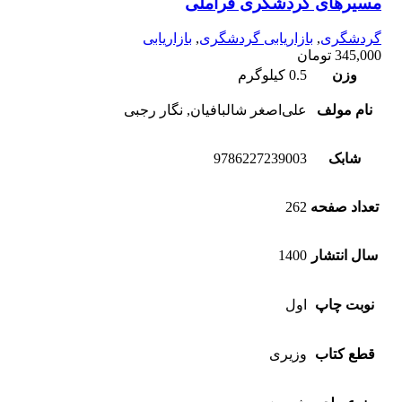
مسیرهای گردشگری فراملی
گردشگری
,
بازاریابی گردشگری
,
بازاریابی
345,000
تومان
وزن
0.5 کیلوگرم
نام مولف
علی‌اصغر شالبافیان, نگار رجبی
شابک
9786227239003
تعداد صفحه
262
سال انتشار
1400
نوبت چاپ
اول
قطع کتاب
وزیری