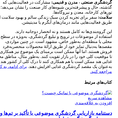
گردشگری صنعتی - مدرن و قدیمی:
مشارکت در فعالیت‌هایی که
گذشته، حال و پیشرفته‌ترین شیوه‌های کار صنعت را نشان می‌دهد؛ م
تورهای کارخانه، معدن و نیروگاه‌ها.
سلامت:
سفر برای تجربه کردن سبک زندگی سالم و بهبود سلامت ا
طریق فعالیت‌هایی مانند درمان‌های آبگرم یا مدیتیشن.
این گروه‌بندی‌ها نه کامل هستند و نه انحصار دوجانبه دارند.
استفاده از موضوعات در ترویج و تبلیغ گردشگری، به‌ویژه در سطح
محلی یا منطقه‌ای به‌طور خاص، مشهود است. در چنین مواردی،
مقصدها به‌دنبال تمایز خود از طریق ارائۀ محصولات منحصربه‌فرد
فروش هستند. اما آنها ممکن است برمبنای یک موضوع نیز همکاری 
تا موقعیت کلی خود را در بازار تقویت کنند. به‌طور مثال، مناطق م
غذایی هند ممکن است با هم همکاری کنند تا درک کلی از کشور هند ر
به‌عنوان یک مقصد گردشگری غذایی افزایش دهند.
برای ادامه، به ک
مراجعه کنید.
کتاب‌های مرتبط
مشاهده سریع
افزودن به علاقه‌مندی
دستنامه بازاریابی گردشگری موضوعی با تأکید بر تم‌ها و