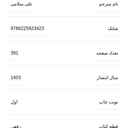
نام مترجم
علی سلامی
شابک
9786225923423
تعداد صفحه
391
سال انتشار
1403
نوبت چاپ
اول
قطع کتاب
رقعی