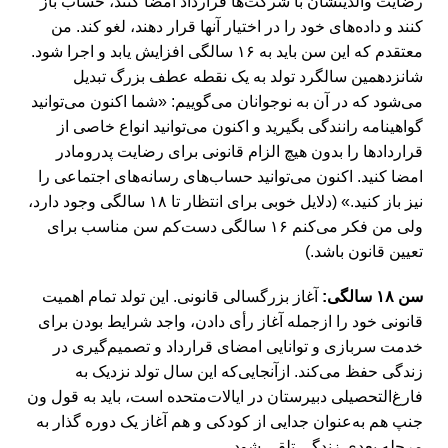
رضایت والدینشان با شرکت‌ها قرارداد امضا کنند، حساب باز
کنند و داده‌های خود را در اختیار آنها قرار دهند، لغو کند. من
معتقدم که این سن باید به ۱۶ سالگی افزایش یابد و اجرا شود.
شانزدهمین سالگرد تولد به یک نقطه عطف بزرگ تبدیل
می‌شود که در آن به نوجوانان می‌گوییم: «شما اکنون می‌توانید
گواهینامه رانندگی بگیرید و اکنون می‌توانید انواع خاصی از
قراردادها را بدون هیچ الزام قانونی برای رضایت پدرومادر
امضا کنید. اکنون می‌توانید حساب‌های رسانه‌های اجتماعی را
نیز باز کنید.» (دلایل خوبی برای انتظار تا ۱۸ سالگی وجود دارد،
ولی من فکر می‌کنم ۱۶ سالگی دست‌کم سن مناسب برای
تعیین قانون باشد.)
سن ۱۸ سالگی:
آغاز بزرگسالی قانونی. این تولد تمام اهمیت
قانونی خود را ازجمله آغاز رأی دادن، واجد شرایط بودن برای
خدمت سربازی و توانایی امضای قرارداد و تصمیم‌گیری در
زندگی حفظ می‌کند. ازآنجایی‌که این سال تولد نزدیک به
فارغ‌التحصیلی دبیرستان در ایالات‌متحده است، باید به قول ون
جنپ هم به‌عنوان جدایی از کودکی و هم آغاز یک دوره گذار به
مرحله بعدی زندگی تلقی شود.