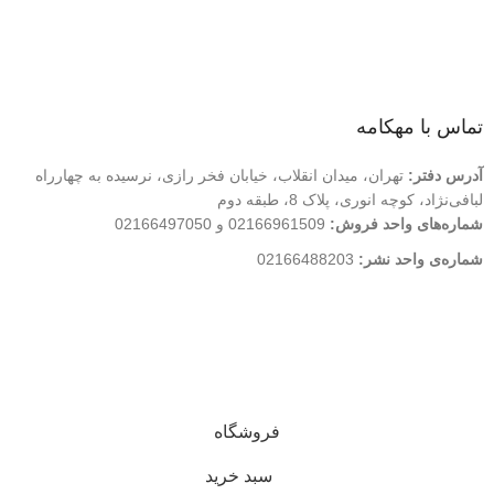
درباره ما
تماس با ما
فروشگاه
تماس با مهکامه
آدرس دفتر:
تهران، میدان انقلاب، خیابان فخر رازی، نرسیده به چهارراه
لبافی‌نژاد، کوچه انوری، پلاک 8، طبقه دوم
شماره‌های واحد فروش:
02166961509 و 02166497050
شماره‌‌ی واحد نشر:
02166488203
کلیه حقوق این وب سایت متعلق به انتشارات مهکامه می باشد.
فروشگاه
سبد خرید