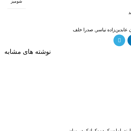
شومیز
د
عابدین‌زاده نیاسر
,
صدرا خلف
نوشته های مشابه
ند، اما سبک دموکراتیک در میان...