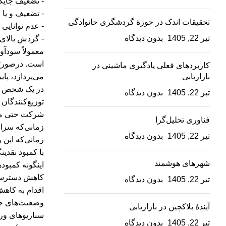
- تضعیف جایگاه
- تضعیف و یا
تحقیقات اندک در حوزۀ گردشگری خانوادگی
- عدم توانایی
تیر 22, 1405
بدون دیدگاه
- گردش بالای ن
معمولاً سودآو
است. درصورتی
کاربردهای فعلی یادگیری ماشینی در
بازاریابی
می‌پردازد، پا
در یک شخص اس
تیر 22, 1405
بدون دیدگاه
توزیع‌کنندگان
شرکت حتی متو
فناوری تحلیل‌گرا
زمانی‌که سران
تیر 22, 1405
بدون دیدگاه
زمانی‌که این
با کمبود نقدی
شهرهای هوشمند
اینگونه کمبود
کاهش دسترسی 
تیر 22, 1405
بدون دیدگاه
اقدام به کاهش
وضعیت‌های جد
آیندۀ بلاکچین در بازاریابی
سناریوهای ور
تیر 22, 1405
بدون دیدگاه