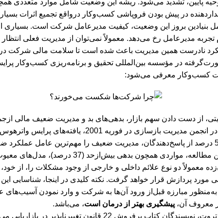
وحیه پایین، تشدید می‌شود. ریشه این وضعیت شامل موارد متعددی همچ
اردهنده در پیش بودن فروپاشی کسب‌وکار درواقع تجمیع اثرات بسیاری 
مل بنیادین بروز این وضعیت، کیفیت مدیرعامل شرکت است. بسیاری از 
 تجربه مدیرعامل رخ می‌دهد. معمولاً نمی‌توان از مدیریت فعلی انتظار
کرد نادرست همین مدیریت باعث شده است تا سلامت مالی شرکت در گا
رت‌گرفته در مؤسسه بین‌المللی تحقیق و برنامه‌ریزی کسب‌وکار پرا
کسب‌وکار معرفی می‌شود:
، از دست دادن سهم بازار، بدهی‌های بد و مدیریت ضعیف مالی ازجم
صورت‌گرفته در انجمن مدیریت بازسازی در فور
نظرسنجی، 58 درصد از پاسخ‌دهندگان، مدیریت ضعیف را مهم‌ترین عامل عملکرد
چون بدهی بیش‌ازحد (37 درصد)، مدل‌های معیوب کسب‌وکار (30 درصد) و افزایش رقابت (22 درصد) بوده‌اند.
ه معمولاً دو نوع علائم داخلی و خارجی از وجود مشکلات را، از خود، 
 مورد پردازش قرار خواهد گرفت. نکته کلیدی در اینجا، شناسایی این و
ه‌منظور مبارزه قبل‌از ورود آن‌ها به شرکت و وارد نمودن آسیب‌
 معروف آن،
پیشگیری بهتر از درمان است
، می‌باشد.
دگان کتاب پرفروش 22 قانون تغییرناپذیر در بازاریابی می‌گویند: