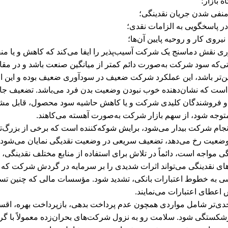
 بازار؛
 منفی شدن جریان نقدینگی؛
 در پاسخگویی به الزامات نقدی؛
یروی کار و روحیه پایین آن‌ها؛
ری نقش دماسنج یک شرکت آسیب‌پذیر را ایفا می‌کند که کاهش و یا من
‌که سود شرکت به‌صورت دائم کمتر از میانگین صنعت باشد و در مقا
یین‌تر باشد، این عملکرد شرکت ضعیف در سودآوری ضعیف بوده و این ا
ت که نشان‌دهنده خوب نبودن وضعیت بدن فرد می‌باشد. تضعیف جایگ
 و فروشندگان کلیدی شرکت و یا کاهش حاشیه سود محصول، قابل مشاهده
جه شود، از سهم بازار شرکت به‌صورت آهسته می‌کاهند.
جام شرکت بیدار می‌شود، برایش شوکه‌کننده است که برخی از بزرگ‌تر
 وضعیت رخ می‌دهد، تضعیف سریعی در وضعیت نقدیگی نمایان می‌شود و
نگی مواجه است، دائماً در تلاش برای استفاده از منابع مختلف نقدینگی،
های نقدینگی می‌تواند اثرات شدیدی را بر سرمایه در گردش شرکت که از 
به خطوط اعتبارات بانکی، تشدید شود. مؤسسات مالی که چنین تسهیلا
 اعطای اعتبارات می‌نمایند.
ی‌تر شامل مواردی همچون عدم پرداخت بدهی، بازپرداخت بهره، اقساط 
شکستگی شود. سلامت رو به نزول شرکت‌های بحران‌زده معمولاً با گر