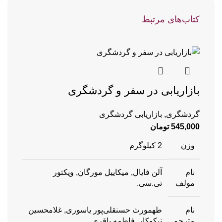
کتاب‌های مرتبط
بازاریابی در سفر و گردشگری
گردشگری
,
بازاریابی گردشگری
545,000
تومان
وزن
2 کیلوگرم
نام
آلن فایال, میکاییل مورگان, ویکتور
مولف
تی.سی.
نام
طهمورث حسنقلی‌پور یاسوری, غلامحسین
مترجم
نیکوکار, فاطمه باقری