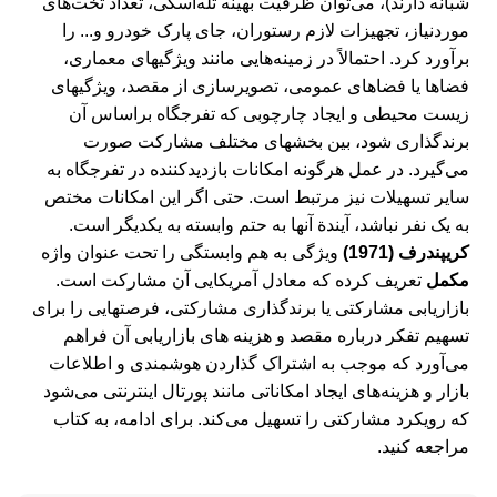
شبانه دارند)، می‌‌توان ظرفیت بهینه تله‌اسکی، تعداد تخت‌های
موردنیاز، تجهیزات لازم رستوران، جای پارک خودرو و... را
برآورد کرد. احتمالاً در زمینه‌هایی مانند ویژگی‎های معماری،
فضاها یا فضاهای عمومی، تصویرسازی از مقصد، ویژگی‎های
زیست‎ محیطی و ایجاد چارچوبی که تفرجگاه براساس آن
برندگذاری شود، بین بخش‎های مختلف مشارکت صورت
می‌گیرد. در عمل هرگونه امکانات بازدیدکننده در تفرجگاه به
سایر تسهیلات نیز مرتبط است. حتی اگر این امکانات مختص
به یک نفر نباشد، آیندة آن‎ها به حتم وابسته به یکدیگر است.
کریپندرف (1971)
ویژگی به‎ ‌هم وابستگی را تحت عنوان واژه
مکمل
تعریف کرده که معادل آمریکایی آن مشارکت است.
بازاریابی مشارکتی یا برندگذاری مشارکتی، فرصت‎هایی را برای
تسهیم تفکر درباره مقصد و هزینه‎ های بازاریابی آن فراهم
می‌آورد که موجب به ‎اشتراک‌‌ گذاردن هوشمندی و اطلاعات
بازار و هزینه‌های ایجاد امکاناتی مانند پورتال اینترنتی می‌شود
که رویکرد مشارکتی را تسهیل می‌کند.
برای ادامه، به کتاب
مراجعه کنید.