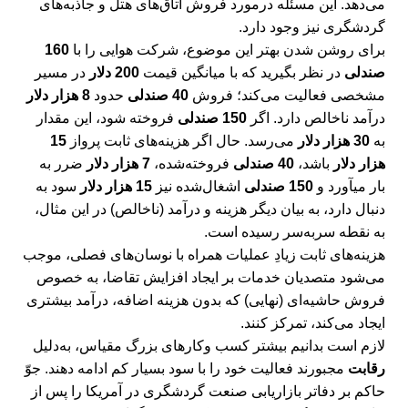
می‌دهد. این مسئله درمورد فروش اتاق‌های هتل و جاذبه‌های
گردشگری نیز وجود دارد.
برای روشن‌ شدن بهتر این موضوع، شرکت هوایی را با
160
صندلی
در نظر بگیرید که با میانگین قیمت
200 دلار
در مسیر
مشخصی فعالیت می‌کند؛ فروش
40 صندلی
حدود
8 هزار دلار
درآمد ناخالص دارد. اگر
150 صندلی
فروخته شود، این مقدار
به
30 هزار دلار
می‌رسد. حال اگر هزینه‌های ثابت پرواز
15
هزار دلار
باشد،
40 صندلی
فروخته‌شده،
7 هزار دلار
ضرر به
بار می‎آورد و
150 صندلی
اشغال‌شده نیز
15 هزار دلار
سود به
دنبال دارد، به بیان دیگر هزینه‌ و درآمد (ناخالص) در این مثال،
به نقطه سربه‌سر رسیده است.
هزینه‌های ثابت زیادِ عملیات همراه با نوسان‌های فصلی‌، موجب
می‌شود متصدیان خدمات بر ایجاد افزایش تقاضا، به‎ خصوص
فروش حاشیه‌ای (نهایی) که بدون هزینه اضافه، درآمد بیشتری
ایجاد می‌کند، تمرکز کنند.
لازم است بدانیم بیشتر کسب ‎وکارهای بزرگ‎ مقیاس، به‌دلیل
رقابت
مجبورند فعالیت خود را با سود بسیار کم ادامه دهند. جوّ
حاکم بر دفاتر بازاریابی صنعت گردشگری در آمریکا را پس از