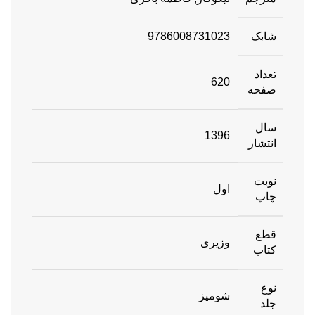
شابک
9786008731023
تعداد
620
صفحه
سال
1396
انتشار
نوبت
اول
چاپ
قطع
وزیری
کتاب
نوع
شومیز
جلد