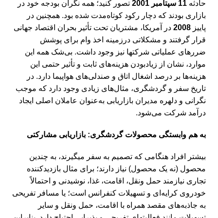
حادثه
11 سپتامبر 2001
تصور کنید؛ همه نگران بودجه خود در
بازاری بودند که دچار رکود کوتاه‌مدت شده بود. همچنین در
پاییز
2008
در آمریکا، مشتریان تحت تأثیر بحران اقتصاد جهانی
قرار گرفتند و مشکلاتی درزمینه اخذ وام برای پوشش
ضررهای عملیاتی شرکت‏ها نیز وجود داشت. بی‌شک همه این
موارد، نشان از زیادبودن هزینه‌های ثابت و تأثیر حتمی این
هزینه‌ها بر درصد اشغال اتاق و صندلی‌های هواپیما دارد. در
تاریخ سفر و گردشگری، مثال‌های زیادی وجود دارد که موجب
نگرانی و دلهره مدیران بازاریابی به‎‌عنوان عاملان اصلی ایجاد
درآمد شرکت می‌شود.
‌به هم وابستگی محصولات گردشگری: بازاریابی مشارکتی
بیشتر افراد هنگامی که تصمیم به سفر می‎گیرند، به چندین
محصول (نه یک محصول) نیاز دارند؛ برای مثال بازدیدکننده
تجاری نیازمند حمل‎ ونقل، اقامت، غذا، نوشیدنی و احتمالاً
خودروی کرایه‌ای و تسهیلات کنفرانس است؛ یا مسافر تفریحی
به جاذبه‌های مقصد همراه با اقامت، حمل ‎ونقل و سایر
تسهیلات مانند فعالیت‎های تفریحی و پذیرایی احتیاج دارد. بنابراین