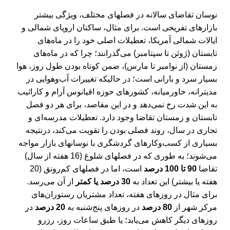
نوسان تقاضای سالانه در فصل‎های مختلف، ویژگی بیشتر
بازارهای تفریحی است. برای مثال، ساکنان اروپای شمالی و
ایالات شمالی آمریکا، تعطیلات اصلی خود را در ماه‌های
تابستان (ژوئن تا سپتامبر) می‌گذرانند؛ چرا که در ماه‌های
زمستان (از نوامبر تا مارس)، ضمن کوتاه‎‌‌ بودن طول روز، هوا
بسیار سرد و بارانی است؛ در حالیکه تغییرات آب‌وهوایی در
مدیترانه، خاورمیانه، کشورهای حوزه اقیانوس آرام و کارائیب
به این شدت رخ نمی‌دهد و در این مقاصد، برای هر دو فصل
تابستان و زمستان تقاضا وجود دارد. تعطیلات مدرسه‌ای و
تجاری در سال، روند فصلی‎‌‌ بودن را تقویت می‌کند، درنتیجه
بسیاری از کسب‎‌‌‌‌‌‌وکارهای گردشگری با نوسان‎های بازار مواجه
می‌شوند؛ به طوری که در فصل‎های شلوغ (16 هفته از سال)
تقاضا
90 تا 100 درصد
است، اما در فصل‎های کم‌رونق (20
هفته یا بیشتر) این تعداد به
30 درصد یا کمتر
از آن می‌رسد.
برای مثال در روزهای هفته، تعداد مشتریان رستوران‌های
مرکز شهر از
80 درصد
در روزهای پنج‌شنبه به
20 درصد
در
روز‌های دیگر کاهش می‌یابد؛ یا طبق ساعات روز، رزرو