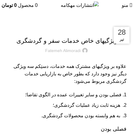
منو
0
محصول
0
تومان
بریده‌های کتاب
04
04
28
تیر
بهمن
بهمن
ویژگی‎های خاص خدمات سفر و گردشگری
Fatemeh Alimoradi
علاوه‎ بر ویژگی‎های مشترک همه خدمات، دستِ‎کم سه ویژگی
دیگر نیز وجود دارد که بطور خاص به بازاریابی خدمات
گردشگری مربوط می‌شود:
فصلی ‎بودن و سایر تغییرات عمده در الگوی تقاضا؛
هزینه ثابت زیاد عملیات گردشگری؛
به هم وابسته ‎‌بودن محصولات گردشگری.
فصلی ‎بودن