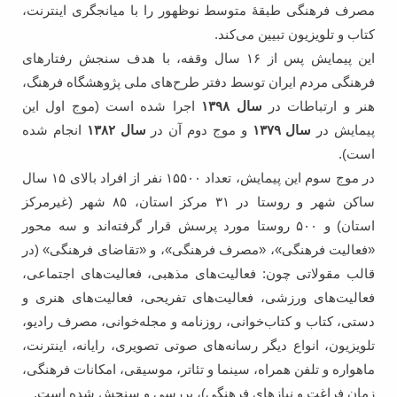
مصرف فرهنگی طبقۀ متوسط نوظهور را با میانجگری اینترنت،
کتاب و تلویزیون تبیین می‌کند.
این پیمایش پس از ۱۶ سال وقفه، با هدف سنجش رفتارهای
فرهنگی مردم ایران توسط دفتر طرح‌های ملی پژوهشگاه فرهنگ،
هنر و ارتباطات در
سال ۱۳۹۸
اجرا شده است (موج اول این
پیمایش در
سال ۱۳۷۹
و موج دوم آن در
سال ۱۳۸۲
انجام شده
است).
در موج سوم این پیمایش، تعداد ۱۵۵۰۰ نفر از افراد بالای ۱۵ سال
ساکن شهر و روستا در ۳۱ مرکز استان، ۸۵ شهر (غیر‌مرکز
استان) و ۵۰۰ روستا مورد پرسش قرار گرفته‌اند و سه محور
«فعالیت فرهنگی»، «مصرف فرهنگی»، و «تقاضای فرهنگی» (در
قالب مقولاتی چون: فعالیت‌های مذهبی، فعالیت‌های اجتماعی،
فعالیت‌های ورزشی، فعالیت‌های تفریحی، فعالیت‌های هنری و
دستی، کتاب و کتاب‌خوانی، روزنامه و مجله‌خوانی، مصرف رادیو،
تلویزیون، انواع دیگر رسانه‌های صوتی تصویری، رایانه، اینترنت،
ماهواره و تلفن همراه، سینما و تئاتر، موسیقی، امکانات فرهنگی،
زمان فراغت و نیازهای فرهنگی)، بررسی و سنجش شده است.