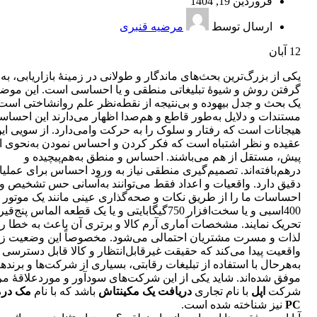
فروردین 19, 1404
ارسال توسط
مرضیه قنبری
12
آبان
یکی از بزرگ‌ترین بحث‌های ماندگار و طولانی در زمینۀ بازاریابی، به‌ 
گرفتن روش و شیوۀ تبلیغاتی منطقی و یا احساسی است. این موض
یک بحث و جدل بیهوده و بی‌نتیجه از نقطه‌نظر علم روانشاختی است
مستندات و دلایل به‌طور قاطع و هم‌صدا اظهار می‌دارند این احساس
هیجانات است که رفتار و سلوک را به حرکت وا‌می‌دارد. از سویی ای
عقیده و نظر اشتباه است که فکر کردن و احساس نمودن به‌نحوی ا
پیش، مستقل از هم می‌باشند. احساس و منطق به‌هم‌پیچیده و
درهم‌بافته‌اند. تصمیم‌گیری منطقی نیاز به ورود احساس برای عملی
دقیق دارد. واقعیات و اعداد فقط می‌توانند به‌آسانی حس تشخیص و
احساسات ما را از طریق نکات و صحه‌گذاری عینی مانند یک موتور
400اسبی و یا سخت‌افزار 750گیگابایتی و یا یک قطعه الماس پنج
تحریک نمایند. مشخصات آماری آرم کالا و برتری آن باعث به خطا ر
لذات و مسرت مشتریان احتمالی می‌شود. مخصوصاً این وضعیت ز
واقعیت پیدا می‌کند که حقیقت غیرقابل‌انتظار و کالا قابل دسترسی 
به‌هرحال با استفاده از تبلیغات رقابتی، بسیاری از شرکت‌ها و برندها
موفق شده‌اند. شاید یکی از این شرکت‌های سودآور و موردعلاقۀ مر
شرکت
اپل
با نام تجاری
دریافت یک مکینتاش
باشد که با نام
مک درم
PC
نیز شناخته شده است.