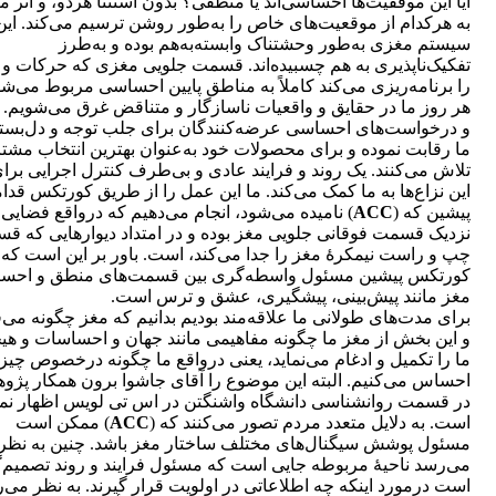
آیا این موفقیت‌ها احساسی‌اند یا منطقی؟ بدون استثنا هردو، و اثر 
به هرکدام از موقعیت‌های خاص را به‌طور روشن ترسیم می‌کند. این
سیستم مغزی به‌طور وحشتناک وابسته‌به‌هم بوده و به‌طرز
تفکیک‌ناپذیری به هم چسبیده‌اند. قسمت جلویی مغزی که حرکات و ر
را برنامه‌ریزی می‌کند کاملاً به مناطق پایین احساسی مربوط می‌شو
هر روز ما در حقایق و واقعیات ناسازگار و متناقض غرق می‌شویم. 
و درخواست‌های احساسی عرضه‌کنندگان برای جلب توجه و دل‌بست
ما رقابت نموده و برای محصولات خود به‌عنوان بهترین انتخاب مشت
تلاش می‌کنند. یک روند و فرایند عادی و بی‌طرف کنترل اجرایی برا
این نزاع‌ها به ما کمک می‌کند. ما این عمل را از طریق کورتکس قدام
پیشین که (
ACC
) نامیده می‌شود، انجام می‌دهیم که درواقع فضایی
نزدیک قسمت فوقانی جلویی مغز بوده و در امتداد دیوارهایی که ق
چپ و راست نیمکرۀ مغز را جدا می‌کند، است. باور بر این است که
کورتکس پیشین مسئول واسطه‌گری بین قسمت‌های منطق و احس
مغز مانند پیش‌بینی، پیشگیری، عشق و ترس است.
برای مدت‌های طولانی ما علاقه‌مند بودیم بدانیم که مغز چگونه می‌
و این بخش از مغز ما چگونه مفاهیمی مانند جهان و احساسات و هی
ما را تکمیل و ادغام می‌نماید، یعنی درواقع ما چگونه درخصوص چیز
احساس می‌کنیم. البته این موضوع را آقای جاشوا برون همکار پژ
در قسمت روانشناسی دانشگاه واشنگتن در اس تی لویس اظهار نم
است. به ‌دلایل متعدد مردم تصور می‌کنند که (
ACC
) ممکن است
مسئول پوشش سیگنال‌های مختلف ساختار مغز ‌باشد. چنین به نظر
می‌رسد ناحیۀ مربوطه جایی است که مسئول فرایند و روند تصمیم‌
است درمورد اینکه چه اطلاعاتی در اولویت قرار گیرند. به نظر می‌