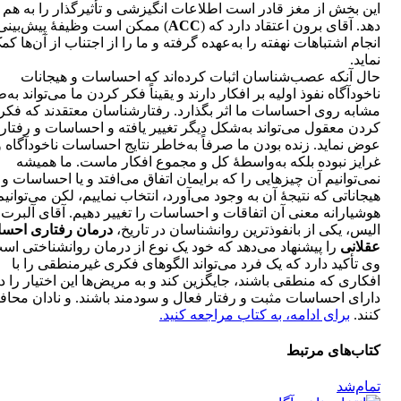
این بخش از مغز قادر است اطلاعات انگیزشی و تأثیرگذار را به هم پ
دهد. آقای برون اعتقاد دارد که (
ACC
) ممکن است وظیفۀ پیش‌بینی
انجام اشتباهات نهفته را به‌عهده گرفته و ما را از اجتناب از آن‌ها کم
نماید.
حال آنکه عصب‌شناسان اثبات کرده‌اند که احساسات و هیجانات
ناخودآگاه نفوذ اولیه بر افکار دارند و یقیناً فکر کردن ما می‌تواند به‌
مشابه روی احساسات ما اثر بگذارد. رفتارشناسان معتقدند که فکر
کردن معقول می‌تواند به‌شکل دیگر تغییر یافته و احساسات و رفتار م
عوض نماید. زنده بودن ما صرفاً به‌خاطر نتایج احساسات ناخودآگاه و
غرایز نبوده بلکه به‌واسطۀ کل و مجموع افکار ماست. ما همیشه
نمی‌توانیم آن چیزهایی را که برایمان اتفاق می‌افتد و یا احساسات و
هیجاناتی که نتیجۀ آن به وجود می‌آورد، انتخاب نماییم، لکن می‌توانیم
هوشیارانه معنی آن اتفاقات و احساسات را تغییر دهیم. آقای آلبرت
الیس، یکی از بانفوذترین روانشناسان در تاریخ،
درمان رفتاری احس
عقلانی
را پیشنهاد می‌دهد که خود یک نوع از درمان روانشناختی اس
وی تأکید دارد که یک فرد می‌تواند الگوهای فکری غیرمنطقی را با
افکاری که منطقی باشند، جایگزین کند و به مریض‌ها این اختیار را دا
دارای احساسات مثبت و رفتار فعال و سودمند باشند. و نادان محا
کنند.
برای ادامه، به کتاب مراجعه کنید.
کتاب‌های مرتبط
تمام‌شد