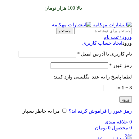
سفارشات خود را برای
بالا 100 هزار تومان
را با پیک رایگان تجربه
کنید
جستجو
ورود / ثبت نام
ورود
ایجاد حساب کاربری
نام کاربری یا آدرس ایمیل
*
رمز عبور
*
لطفا پاسخ را به عدد انگلیسی وارد کنید:
3 − 1 =
ورود
رمز عبور را فراموش کرده اید؟
مرا به خاطر بسپار
0
علاقه مندی
0
محصول
0
تومان
منو