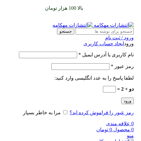
سفارشات خود را برای
بالا 100 هزار تومان
را با پیک رایگان تجربه
کنید
جستجو
ورود / ثبت نام
ورود
ایجاد حساب کاربری
نام کاربری یا آدرس ایمیل
*
رمز عبور
*
لطفا پاسخ را به عدد انگلیسی وارد کنید:
دو + 2 =
ورود
رمز عبور را فراموش کرده اید؟
مرا به خاطر بسپار
0
علاقه مندی
0
محصول
0
تومان
منو