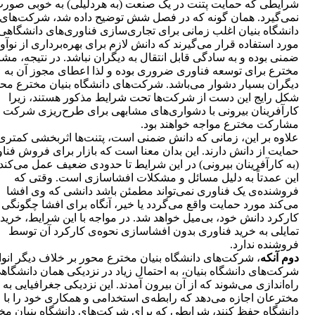
شرایطی که حمایت پتنت در یک صنعت (به هردلیلی) به خوبی صور
نمی‌گیرد. همان گونه که در فصل شش توضیح داده شد، شرکت‌های
دانشگاه بنیان اغلب زمانی برای تجاری‌سازی فناوری‌های دانشگاهی
مورد استفاده قرار می‌گیرند که دانش لازم برای بهره‌برداری از نوآ
ضمنی بوده و به سادگی قابل انتقال به دیگران نباشد. در نتیجه، م
مخترع برای توسعه فناوری ضروری بوده و لذا اعطای مجوز آن به
دیگران بسیار دشوار می‌باشد. شرکت‌های دانشگاه بنیان مخترع محو
شکل رایج این دست از شرکت‌ها تحت شرایط مذکور هستند، زیرا
کارآفرینان بیرونی با دشواری‌های مشابهی برای طرح‌ریزی شرکت 
مشارکت مخترع مواجه خواهند بود.
علاوه بر این، زمانی که دانش ضمنی است، پتنت‌ها اثربخشی کمتری
حمایت از دانش دارند. این بدان معنا است که بازار برای فروش فنا
(به کارآفرینان بیرونی) در این شرایط تا حدودی ضعیف عمل می‌کند 
این عمدتاً به دلیل مسائل و مشکلات افشاسازی است. وقتی که
فروشنده‌ی یک فناوری نمی‌تواند مطمئن باشد دانشی که وی افشا
می‌کند مورد حمایت واقع می‌گردد یا خیر، آنگاه برای افشا چگونگی
کارکرد دانش خود، بی‌میل خواهد شد. در مواجه با این شرایط، خرید
تمایلی به خرید فناوری بدون افشا‌سازی نحوه‌ی کارکرد آن توسط
فروشنده ندارد.
دوم آنکه
، شرکت‌های دانشگاه بنیان مخترع محور بر خلاف دیگر انوا
شرکت‌های دانشگاه بنیان، به احتمال زیاد در نزدیکی همان دانشگاه
راه‌اندازی می‌شوند که از آن بیرون آمدند. این نزدیکی جغرافیایی به
مخترعان اجازه می‌دهد که رابطه‌ی استخدامی و همکاری خود را با
دانشگاه حفظ کنند، شرایطی که برای شرکت‌های دانشگاه بنیان مخ