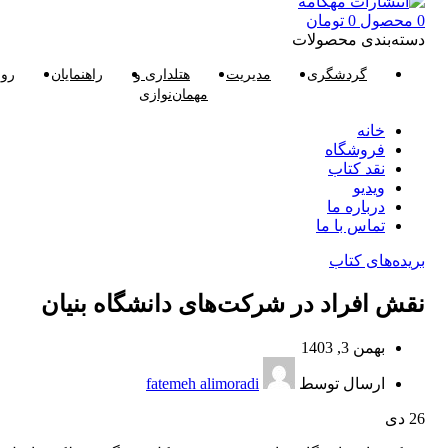
0
محصول
0
تومان
دسته‌بندی محصولات
گردشگری
مدیریت
هتلداری و
راهنمایان
روا
مهمان‌نوازی
خانه
فروشگاه
نقد کتاب
ویدیو
درباره‌ ما
تماس با ما
بریده‌های کتاب
نقش افراد در شرکت‌های دانشگاه بنیان
بهمن 3, 1403
ارسال توسط
fatemeh alimoradi
26
دی