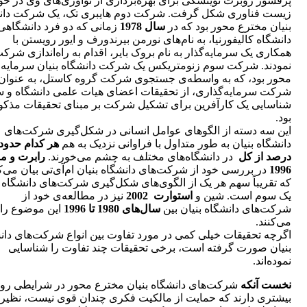
پرفسور روبرت نوینسکی برای بهره‌برداری از نوآوری‌های وی در حو
زیست فناوری شکل گرفت. شرکت دوم هایبری تک، یک شرکت دان
بنیان مخترع محور بود که در
سال 1978
زمانی که دو فرد دانشگاهی
دانشگاه کالیفورنیا، به نام‌های نورمن بیرندورف و ایور رویستن با
همکاری یک سرمایه‌گذار به نام بروک بایر، اقدام به راه‌اندازی شرک
نمودند. شرکت سوم زنومتریکس یک شرکت دانشگاه بنیان سرمایه
محور بود، که به واسطه‌ی جستجوی شرکت گروه کاستل، به عنوان
شرکت سرمایه‌گذاری، از تحقیقات اعضای هیات علمی دانشگاه و
شناسایی یک کارآفرین برای تشکیل شرکت بر مبنای تحقیقات مذکو
بود.
این سه دسته از الگوهای عوامل انسانی در شکل‌گیری شرکت‌های
دانشگاه بنیان به طور متداول با فراوانی نزدیک به هم
درصد از کل
در دانشگاه‌های مختلف به چشم می‌خورند.
رابرت و م
1996
در بررسی خود از شرکت‌های دانشگاه بنیان ام‌آی‌تی بیان می‌ک
که تقریباً سهم هر یک از الگوی‌های شکل‌گیری شرکت‌های دانشگاه ب
یک سوم است. شین و
استوارت 2002
نیز در مطالعه‌ی خود از
شرکت‌های دانشگاه بنیان بین
سال‌های 1980 تا 1996
این موضوع را ت
می‌کنند.
اگرچه تحقیقات خیلی کمی در مورد تفاوت بین انواع شرکت‌های دان
بنیان صورت گرفته است، برخی تحقیقات چند تفاوت را شناسایی
نموده‌اند.
نخست آنکه
شرکت‌های دانشگاه بنیان مخترع محور در شرایطی روا
بیشتری دارند که حمایت از مالکیت فکری چندان قوی نیست، نظیر