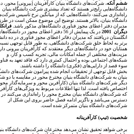
ششم آنکه
، شرکت‌های دانشگاه بنیان کارآفرینان [بیرونی] محور، در
دانشگاه‌هایی رایج‌تر هستند که تعداد بیشتری شرکت دانشگاه بنیان
راه‌اندازی می‌کنند- دانشگاه‌هایی که از میانگین نرخ تأسیس شرکت‌
دانشگاه بنیان، بالاتر هستند. توضیح این موضوع ممکن است در طرز
مدیران دفتر اعطای مجوز فناوری دانشگاه‌های مذکور باشد.
فرانکل
دیگران 2001
در یک پیمایش از 56 دفتر اعطای مجوز در دانشگاه‌ها
انگلستان دریافتند که مدیران دفاتر اعطای مجوز فناوری در ده دانش
برتر به لحاظ خلق شرکت‌های دانشگاهی، به طور قابل توجهی نسبت
همتایان خود در دانشگاه‌های دیگر معتقدند که کارآفرینان بیرونی دار
مزیت‌های مختلفی از جمله امکانات مالی، تجربه کسب و کار، و
شبکه‌های اجتماعی بوده و احتمال کمتری دارد که فاقد تعهد به فناور
سوء قصد از دارایی‌های (فکری) دانشگاه را داشته باشند.
بخش قابل توجهی از تحقیقات انجام شده پیرامون شرکت‌های دانشگ
بنیان به شرکت‌های دانشگاه بنیان مخترع محور در مقایسه با دو ش
دیگر شرکت‌های دانشگاه بنیان (کارآفرین محور و سرمایه‌گذار محور
اختصاص یافته است. لذا تنها اطلاعات مربوط به ویژگی‌های کارآفری
که شرکت‌های دانشگاه بنیان مخترع محور را راه‌اندازی می‌کنند در
دسترس می‌باشد و ناگزیر ادامه فصل حاضر بروی این شکل از
شرکت‌های دانشگاه بنیان متمرکز شده است.
شخصیت (تیپ) کارآفرینانه
برخی شواهد تحقیق نشان می‌دهد مخترعان شرکت‌های دانشگاه بنیا