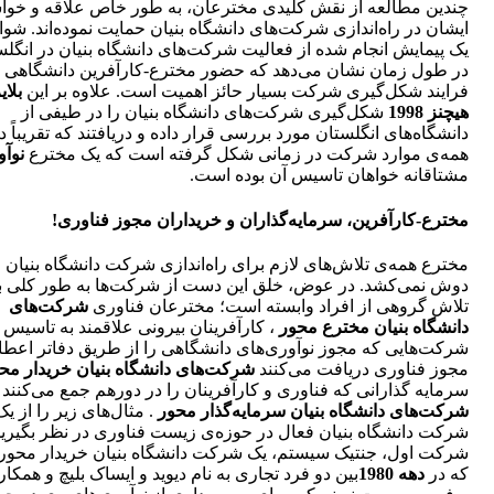
چندین مطالعه از نقش کلیدی مخترعان، به طور خاص علاقه و خو
ایشان در راه‌اندازی شرکت‌های دانشگاه بنیان حمایت نموده‌اند. شوا
یک پیمایش انجام شده از فعالیت شرکت‌های دانشگاه بنیان در انگلس
در طول زمان نشان می‌دهد که حضور مخترع-کارآفرین دانشگاهی د
فرایند شکل‌گیری شرکت بسیار حائز اهمیت است. علاوه بر این
بلای
هیچنز 1998
شکل‌گیری شرکت‌های دانشگاه بنیان را در طیفی از
دانشگاه‌های انگلستان مورد بررسی قرار داده و دریافتند که تقریباً د
همه‌ی موارد شرکت در زمانی شکل گرفته است که یک مخترع
نوآو
مشتاقانه خواهان تاسیس آن بوده است.
مخترع-کارآفرین، سرمایه‌گذاران و خریداران مجوز فناوری!
مخترع همه‌ی تلاش‌های لازم برای راه‌اندازی شرکت دانشگاه بنیان ر
دوش نمی‌کشد. در عوض، خلق این دست از شرکت‌ها به طور کلی ب
تلاش گروهی از افراد وابسته است؛ مخترعان فناوری
شرکت‌های
دانشگاه بنیان مخترع محور
، کارآفرینان بیرونی علاقمند به تاسیس
شرکت‌هایی که مجوز نوآوری‌های دانشگاهی را از طریق دفاتر اعط
مجوز فناوری دریافت می‌کنند
شرکت‌های دانشگاه بنیان خریدار مح
سرمایه گذارانی که فناوری و کارآفرینان را در دورهم جمع می‌کنند
شرکت‌های دانشگاه بنیان سرمایه‌گذار محور
. مثال‌های زیر را از یک
شرکت دانشگاه بنیان فعال در حوزه‌ی زیست فناوری در نظر بگیرید
شرکت اول، جنتیک سیستم، یک شرکت دانشگاه بنیان خریدار محور 
که در
دهه 1980
بین دو فرد تجاری به نام دیوید و ایساک بلیچ و همکا