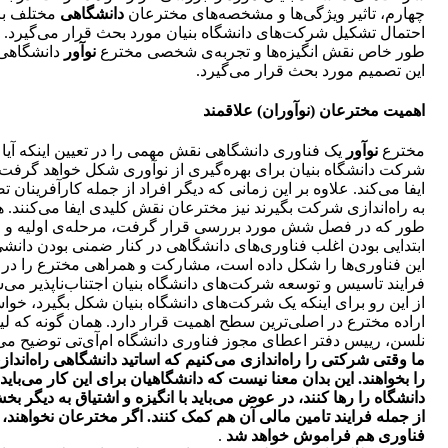
چهارم، تاثیر ویژگی‌ها و مشخصه‌های مخترعان
دانشگاهی
مختلف بر
احتمال تشکیل شرکت‌های دانشگاه بنیان مورد بحث قرار می‌گیرد. ب
طور خاص نقش انگیزه‌ها و تجربه‌ی شخصی مخترع
نوآور
دانشگاهی
این تصمیم مورد بحث قرار می‌گیرد.
اهمیت مخترعان (نوآوران) علاقمند
مخترع
نوآور
یک فناوری دانشگاهی نقش مهمی را در تعیین اینکه آیا 
شرکت دانشگاه بنیان برای بهره‌گیری از نوآوری شکل خواهد گرفت ی
ایفا می‌کند. علاوه بر این زمانی که دیگر افراد از جمله کارآفرینان 
به راه‌اندازی شرکت بگیرند نیز مخترعان نقش کلیدی ایفا می‌کنند. 
طور که در فصل شش مورد بررسی قرار گرفت، مرحله‌ی اولیه و
ابتدایی بودن اغلب فناوری‌های دانشگاهی در کنار ضمنی بودن دانش
این فناوری‌ها را شکل داده است، مشارکت و همراهی مخترع را در
فرایند تاسیس و توسعه شرکت‌های دانشگاه بنیان اجتناب‌ناپذیر می‌س
از این رو برای اینکه یک شرکت‌های دانشگاه بنیان شکل بگیرد، خو
اراده مخترع در اصلی‌ترین سطح اهمیت قرار دارد. همان گونه که لیت
نلسن، رییس دفتر اعطای مجوز فناوری دانشگاه ام‌آی‌تی توضیح می
ما وقتی شرکتی را راه‌اندازی می‌کنیم که اساتید دانشگاهی راه‌انداز
را بخواهند. این بدان معنا نیست که دانشگاهیان برای این کار می‌باید
دانشگاه را رها کنند، در عوض می‌باید با انگیزه و اشتیاق به دیگر بخش
از جمله فرایند تامین مالی آن هم کمک کنند. اگر مخترعان نخواهند،
فناوری هم فراموش خواهد شد
.