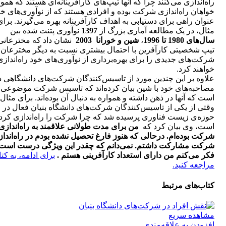
راه‌اندازی می‌کنند چرا که آنها تیپ‌های کارآفرینانه‌ای هستند که هموا
خواهان راه‌اندازی شرکت بوده و افرادی هستند که از نوآوری‌های خو
عنوان راهی برای دستیابی به اهداف کارآفرینانه بهره می‌گیرند. برای
مثال، در یک مطالعه آماری بزرگ از
1397
نوآوری پتنت شده بین
سال‌های 1980 تا 1996
،
شین و خورانا 2003
نشان داد که مخترعانی 
تیپ شخصیتی کارآفرین با احتمال بیشتری نسبت به دیگر مخترعان،
شرکت‌های جدیدی را برای بهره‌برداری از نوآوری‌های خود راه‌اندازی
خواهند کرد.
علاوه بر این چندین مورد از تاسیس‌کنندگان شرکت‌های دانشگاهی د
مصاحبه‌های خود با شین بیان کرده‌اند که تاسیس شرکت موضوعی 
است که آنها در ذهن داشته و همواره به دنبال آن بوده‌اند. برای مثال
وقتی از یکی از تاسیس‌کنندگان شرکت‌های دانشگاه بنیان فعال در
حوزه‌ی زیست فناوری پرسیده شد که چرا شرکت را راه‌اندازی کرد
است، وی بیان کرد که
من برای مدت طولانی علاقمند به راه‌اندازی
شرکت بوده‌ام. درحالی که هنوز فارغ تحصیل نشده بودم در راه‌انداز
شرکت مشارکت داشتم. نمی‌دانم که چقدر این ویژگی درست است، 
فکر می‌کنم من دارای استعداد کارآفرینی هستم .
برای ادامه، به کت
مراجعه کنید.
کتاب‌های مرتبط
مشاهده سریع
افزودن به علاقه‌مندی