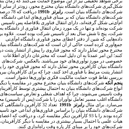
برخی شواهد تحقیقی نیز از این موضوع حمایت می‌کنند که زمان بن
شکل‌گیری شرکت‌های دانشگاه بنیان مخترع محور، زود‌تر از سایر ان
شرکت‌های دانشگاه بنیان است.
رابرتز 1991b
دریافت که 78 د
شرکت‌های دانشگاه بنیان که بر مبنای فناوری‌های ابداعی دانشگاه
ام‌آی‌تی شکل گرفته‌اند، دارای انتقال فناوری بلافاصله پس تاسیس
شرکت بوده‌اند و تنها در یک مورد زمان انتقال فناوری از دانشگاه به
شرکت، پنج تا شش سال بعد از تاسیس شرکت بوده است. علاوه بر 
داده‌هایی که شین از دفتر اعطای مجوز فناوری دانشگاه ام‌آی‌تی
جمع‌آوری کرده است حاکی از آن است که شرکت‌های دانشگاه بنیا
مخترع محور تمایل دارند که مجوز فناروی را پیش از انتشار پتنت د
کنند؛ این امر عمدتاً به آن دلیل است که مخترعان دارای اطلاعات
خصوصی در مورد نوآوری‌های خود می‌باشند. بالعکس، شرکت‌های
دانشگاه بنیان کارآفرین محور تمایل دارند که مجوز فناوری خود را 
انتشار پتنت مرتبط با فناوری اخذ کنند، چرا که برای کارآفرینان بیر
بررسی نقاط قوت حمایت مالکیت فکری نوآوری‌ها دشوار است.
پنجم آنکه
شرکت‌های دانشگاه بنیان مخترع محور در مقایسه با دیگر
انواع شرکت‌های دانشگاه بنیان به احتمال بیشتری توسط کارآفرینان
وقت تاسیس می‌شوند، چرا که اهداف شغلی و تعارض سیاست‌های
دانشگاه اغلب مسیر تعامل نوآوران را با شرکت (پس از تاسیس) مح
می‌سازد. برای مثال
رابرتز 1991b
تعداد 32 کارآفرین دانشگاهی که
شرکت‌های دانشگاه بنیان را براساس فناوری‌های ابداعی خود تاس
کرده بودند را با 93 کارآفرین دیگر مقایسه کرد، و دریافت که اعضا
هیات علمی با احتمال بسیار بیشتری در مقایسه با دیگر کارآفرینان،
شرکت‌های خود را بر مبنای کار پاره وقت راه‌اندازی کنند.