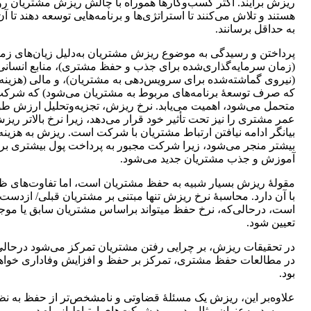
ریزش برآیند. اکثر کسب‌وکارها هموراه با چالش ریزش مشتریان روب
هستند و تلاش می‌کنند تا استراتژی‌ها و برنامه‌هایی توسعه دهند تا آن
به حداقل برسانند.
پرداختن و رسیدگی به موضوع ریزش مشتریان به‌دلیل زیان‌های زم
(زمان سرمایه‌گذاری‌شده برای جذب و حفظ مشتری)، منابع انسانی
(نیروی گماشته‌شده برای سرویس‌دهی به مشتریان)، و مالی (هزینه‌
که صرف توسعۀ‌ برنامه‌های مربوط به مشتریان می‌شود) که شرک
متحمل می‌شود، اهمیت می‌یابد. نرخ ریزش، تجزیه‌وتحلیل ارزش ط
عمر مشتری را نیز تحت تأثیر خود قرار می‌دهد، زیرا نرخ بالاتر ریز
بیانگر ادامه نیافتن ارتباط مشتریان با شرکت است. ریزش به هزینه
بیشتر منجر می‌شود، زیرا شرکت مجبور به پرداخت پول بیشتری بر
آموزش و جذب مشتریان جدید می‌شود.
مقولۀ ریزش بسیار شبیه به حفظ مشتریان است، اما تفاوت‌های ظ
با آن دارد. محاسبۀ نرخ ریزش تنها مبتنی بر مشتریان قبلی/ از‌دست‌
است، درحالی‌که، نرخ حفظ می‎تواند براساس مشتریان سابق یا م
تعیین شود.
در تحقیقات ریزش، بر چرایی رفتن مشتریان تمرکز می‌شود درحالی
در مطالعات حفظ مشتری، تمرکز بر حفظ و افزایش وفاداری خواه
بود.
علاوه‌بر این، ریزش یک مسئلۀ قضاوتی و نامشخص‌تر از حفظ به نظ
می‌رسد. به‌عنوان مثال، درمورد شرکت‌های ارتباط از راه دور،