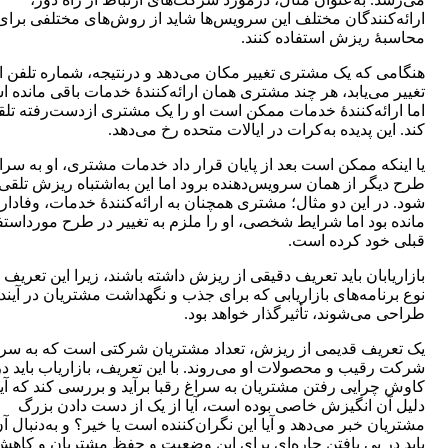
ارائه‌کنندگان مختلف این سرویس‌ها شاید از روش‌های مختلفی برای
محاسبۀ ریزش استفاده کنند.
هنگامی که یک مشتری تغییر مکان می‌دهد و درنتیجه، شماره تلفن ا
تغییر می‌یابد، هر چند مشتری همان ارائه‌کنندۀ خدمات باقی مانده 
اما ارائه‌کنندۀ خدمات ممکن است او را یک مشتری ازدست‌رفته تل
کند. این پدیده به‌کرات در ایالات متحده رخ می‌دهد.
یا اینکه ممکن است بعد از پایان قرار داد خدمات مشتری، او به سرا
طرح دیگر از همان سرویس‌دهنده برود اما این به‌اشتباه ریزش تلقی
شود. در این دو مثال؛ مشتری همچنان به ارائه‌کنندۀ خدمات، وفادار 
مانده بود اما شرایط شخصی، او را ملزم به تغییر در طرح مورداستف
قبلی خود کرده است.
بازاریابان باید تعریف دقیقی از ریزش داشته باشند، زیرا این تعریف ب
نوع برنامه‌های بازاریابی که برای جذب و نگهداشت مشتریان در آیند
طراحی می‌شوند، تأثیرگذار خواهد بود.
یک تعریف قدیمی از ریزش، تعداد مشتریان شرکتی است که به سرا
شرکت رقیب و محصولات او می‌روند. با این تعریف، بازاریاب باید د
کاوش چرایی رفتن مشتریان به سراغ رقبا برآید و بررسی کند که آیا
دلیل آن انگیزش خاصی بوده است، آیا از یک از دست دادن بزرگ
مشتریان خبر می‌دهد و آیا این نگران‌کننده است یا خیر؟ و به‌دنبال آن
باید در پی یافتن چاره‌ای برای این وضعیت و حفظ مشتریان و کاهش