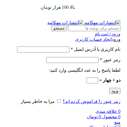
سفارشات خود را برای
بالا 100 هزار تومان
را با پیک رایگان تجربه
کنید
جستجو
ورود / ثبت نام
ورود
ایجاد حساب کاربری
نام کاربری یا آدرس ایمیل
*
رمز عبور
*
لطفا پاسخ را به عدد انگلیسی وارد کنید:
دو × چهار =
ورود
رمز عبور را فراموش کرده اید؟
مرا به خاطر بسپار
0
علاقه مندی
0
محصول
0
تومان
منو