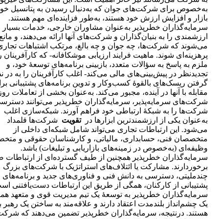
به‌خصوص برای شرکت‌های جوان که به‌دنبال رسیدن به پتانسیل خود
بازار و افزایش ارزش خود هستند، به‌طور فزاینده‌ای مهم هستند.
سرمایه‌گذاران خطرپذیر به‌عنوان مشاوران خارجی، خدمات بسیار
ارزشمندی را به بنیان‌گذاران و شرکت‌های آنها ارائه می‌دهند، و مانع 
می‌شوند که شرکت‌ها، چه جوان و چه بالغ، مرتکب اشتباهات تجاری
پرهزینه‌ای شوند. ماهیت فرایند ارزیابی موشکافانه- که کارآفرینان ر
ملزم به پاسخ به سؤالات متعدد، بازبینی برنامه‌های توسعۀ خود، و
تجدیدنظر در پیش‌بینی‌های مالی می‌کند- اغلب کارآفرینان را به در ن
گرفتن ریسک‌های بالقوۀ کسب‌وکار و تدوین برنامه‌های پشتیبانی بر
مقابله با آنها در آینده، مجبور می‌کند. به‌عنوان بخشی از تعاملات روزا
شرکت‌های سرمایه‌پذیر، سرمایه‌گذاران خطرپذیر می‌توانند دسترسی
شرکت‌ها را به شبکۀ ارتباطی خود فراهم آورند. شبکه‌سازی اغلب
به‌عنوان یکی از ارزشمندترین ابزارها در
تقویت
شرکت‌ها قلمداد
می‌شود. این ارتباطات تجاری می‌تواند شامل شبکه‌ای داخلی از
متخصصان فنی، حسابداری، مالیاتی، و کارشناسان حقوقی و متخ
وظیفه‌ای (به‌خصوص در زمینه‌های بازاریابی و تبلیغات) باشد.
سرمایه‌گذاران خطرپذیر همچنین از طیف گسترده‌ای از ارتباطات 
برخوردارند. مشارکت یا ائتلاف‌های استراتژیک با شرکت‌های بزرگ
چندملیتی، دسترسی به دانش فنی و فناوری‌های جدید و برنامه‌های
پشتیبانی از کارکنان، همگی از طریق این ارتباطات دست‌یافتنی اس
سرمایه‌گذاران خطرپذیر به توسعۀ یک تیم مدیریت قوی و متعهد همرا
یک چشم‌انداز بلندمدت اعتقاد دارند و علاقه‌مند به ساختن یک رهبر با
هستند. درنتیجه، سرمایه‌گذاران خطرپذیر تضمین می‌دهند که شرکت