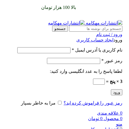
سفارشات خود را برای
بالا 100 هزار تومان
را با پیک رایگان تجربه
کنید
جستجو
ورود / ثبت نام
ورود
ایجاد حساب کاربری
نام کاربری یا آدرس ایمیل
*
رمز عبور
*
لطفا پاسخ را به عدد انگلیسی وارد کنید:
3 × پنج =
ورود
رمز عبور را فراموش کرده اید؟
مرا به خاطر بسپار
0
علاقه مندی
0
محصول
0
تومان
منو