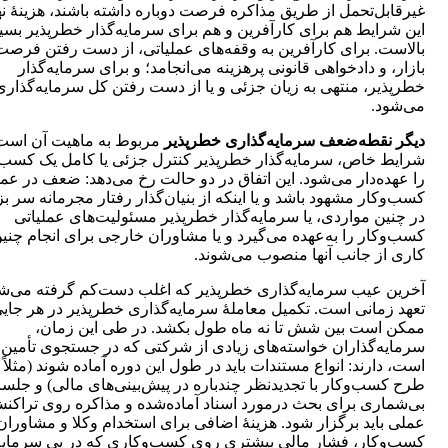
غیرقابل‌تحمل از طریق مذاکره فرصت دوباره داشته باشند، هزینۀ نه
این شرایط هم برای کارآفرین و هم برای سرمایه‌گذار خطرپذیر بسیا
بالاست. برای کارآفرین به وقفه‌های عملیاتی، از دست رفتن فرصت
بازار، و دادخواهی قانونی پرهزینه می‌انجامد؛ و برای سرمایه‌گذار
خطرپذیر، منتهی به زیان جزئی و یا از دست رفتن کل سرمایه‌گذاری
می‌شود.
دیگر نقطه‌ضعف سرمایه‌گذاری خطرپذیر
مربوط به ماهیت آن است.
شرایط خاص، سرمایه‌گذار خطرپذیر کنترل جزئی یا کامل یک کسب‌
را عهده‌دار می‌شود. این اتفاق در دو حالت رخ می‌دهد: ضعف در عم
کسب‌وکار مشهود باشد و یا اینکه از بنیان‌گذار رفتار مجرمانه سر بز
در چنین مواردی، یا سرمایه‌گذار خطرپذیر مسئولیت‌های عملیاتی
کسب‌وکار را به‌عهده می‌گیرد و یا مشاوران خارجی برای انجام چنی
کاری از جانب آنها منصوب می‌شوند.
آخرین عیب سرمایه‌گذاری خطرپذیر که اغلب دست‌کم گرفته می‌ش
تعهد زمانی است. تکمیل معاملۀ سرمایه‌گذاری خطرپذیر در هر جای
ممکن است بین شش تا نه ماه طول بکشد. در طی این زمان،
سرمایه‌گذاران خواسته‌های زیادی از شرکتی که در جستجوی تأمین 
است، دارند: انواع مستندات باید در طول این دوره آماده شوند (مثلاً 
طرح کسب‌وکار با تجدیدنظر چندباره در پیش‌بینی‌های مالی) و جلس
بی‌شماری برای بحث درمورد اسناد آماده‌شده و مذاکره روی تراکن
عملی باید برگزار شود. هزینۀ اضافی برای استخدام وکلا و مشاوران
کسب‌وکار، فشار مالی بیشتری روی کسب‌وکاری که در پی سرمایه