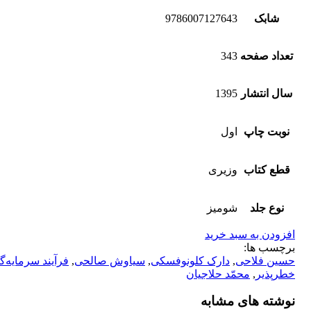
شابک
9786007127643
تعداد صفحه
343
سال انتشار
1395
نوبت چاپ
اول
قطع کتاب
وزیری
نوع جلد
شومیز
افزودن به سبد خرید
برچسب ها:
حسین فلاحی
,
دارک کلونوفسکی
,
سیاوش صالحی
,
فرآیند سرمایه‌گ
خطرپذیر
,
محمّد حلاجیان
نوشته های مشابه