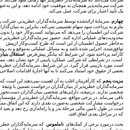
شرکت سرمایه‌پذیر همچنان به موفقیت خود ادامه دهد، و این به‌عنو
یک تأیید اعتبار برای شرکت عمل می‌کند.
چهارم
، سرمایۀ ارائه‌شده توسط سرمایه‌گذاران خطرپذیر، شرکت ر
ملزم به پرداخت سود سهام تقسیمی نمی‌کند، بنابراین به بنیان‌گذارا
شرکت این اطمینان را می‌دهد که می‌توانند کسب‌وکار خود را بدون
محدودیت‌های عملیاتی اداره کنند. حضور سرمایه‌گذاران خطرپذیر تن
به‌خاطر حصول اطمینان از این است که طرح کسب‌وکار ازپیش
توافق‌شده، اجرایی شده باشد و به مسائل عملیاتی به‌موقع و به رو
کارآمد پرداخته شود. این شرایط که بیانگر پیش‌فرض
استقلال بنیان‌
است، در شرایطی که شرکتی عملکرد پایینی از خود نشان دهد، مم
است مورد بازبینی قرار گیرد. در این شرایط، سرمایه‌گذاران خطرپذی
بعضی از حقوق خود استناد می‌کنند تا به آنها اجازۀ اقدامات اصلاحی 
مزیت پنجم
که کارآفرینان اغلب به آن اهمیت نمی‌دهند این است که
سرمایه‌گذاران خطرپذیر از بنیان‌گذاران درخواست تضمین یا وثیقۀ
شخصی ندارند. درنتیجه، دارایی‌های شخصی بنیان‌گذاران دست‌نخورد
باقی می‌ماند. در برخی مواقع، سرمایه‌گذاران خطرپذیر از مؤسسان
درخواست مشارکت شخصی به‌صورت نقدی دارند که این اتفاق مم
است در طول تأمین مالی مرحلۀ بذر و یا راه‌اندازی رخ دهد و بعید 
که در مراحل بعدی اتفاق افتد.
بحث درمورد برخی از کمک‌های
ناملموس
که سرمایه‌گذاران خطرپ
به شرکت می‌رسانند نیز حائز اهمیت است. این مشارکت‌های غیرپو