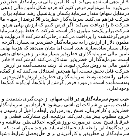
A از بدهی استفاده می‌کند، اما B تأمین مالی سرمایه‌گذار خطرپذی
می‌پذیرد. ما می‌توانیم فرض کنیم که هردو شکل تأمین مالی (بدهی
درمقابل سهام) مقدار سرمایۀ یکسان و پتانسیل رشد مشابه برای
شرکت فراهم می‌کنند. سرمایه‌گذار خطرپذیر
50 درصد
از سهام ما
شرکت B را دریافت می‌کند. اگر فرض کنیم که ارزش نهایی هردو
شرکت برابر یک‌صد میلیون دلار است، شرکت A فقط بهرۀ سرمای
قرض‌گرفته‌شده را پرداخت می‌کند درحالی‌که شرکت B
میلیون دلار از ارزش را به سرمایه‌گذار خطرپذیر می‌سپارد. اگرچه ا
مثال بسیار ساده‌سازی شده است اما نشان می‌دهد که هزینۀ نهایی
تأمین مالی سرمایه‌گذاری خطرپذیر بسیار بیشتر از هزینه‌های بدهی 
است. سرمایه‌گذاران خطرپذیر استدلال می‌کنند که 
تأمین مالی به روش دیگری نبوده، لذا رشد به‌دست‌آمده در ارزش
شرکت قابل تحقق نیست. آنها همچنین استدلال می‌کنند که از کمک‌
عملی ارائه‌شده توسط سرمایه‌گذاری خطرپذیر ارزش قابل‌توجهی
به‌دست‌آمده است. درمورد قرض گرفتن از بانک‌ها، این‌گونه کمک‌ها ع
وجود ندارد.
عیب سوم سرمایه‌گذاری در قالب سهام
، از جهت‌گیری بلندمدت و
ماهیت مبتنی بر شراکت آن ناشی می‌شود. قرارداد بین سرمایه‌گذار
خطرپذیر و کارآفرینان، فسخ زودرس این رابطه را قبل از رسیدن به
خروج مطلوب پیش‌بینی نمی‌کند. درنتیجه، این مشارکت قطعی و
غیرقابل‌فسخ است. درصورت بروز هرگونه اختلاف‌نظر، مناقشه و ت
در دیدگاه‌ها، این رابطه باید حتماً ادامه یابد. هرچند ممکن است که
سرمایه‌گذاران خطرپذیر و کارآفرینان برای حل‌وفصل شرایط دشوار