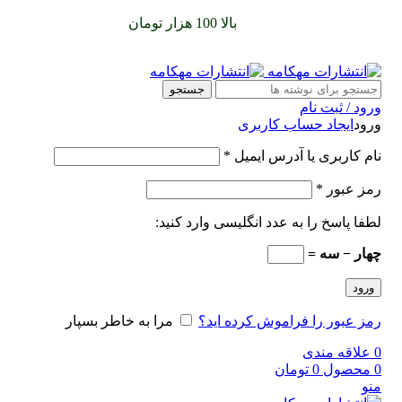
سفارشات خود را برای
بالا 100 هزار تومان
را با پیک رایگان تجربه
کنید
جستجو
ورود / ثبت نام
ورود
ایجاد حساب کاربری
نام کاربری یا آدرس ایمیل
*
رمز عبور
*
لطفا پاسخ را به عدد انگلیسی وارد کنید:
چهار − سه =
ورود
رمز عبور را فراموش کرده اید؟
مرا به خاطر بسپار
0
علاقه مندی
0
محصول
0
تومان
منو