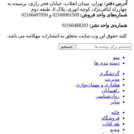
آدرس دفتر:
تهران، میدان انقلاب، خیابان فخر رازی، نرسیده به
چهارراه لبافی‌نژاد، کوچه انوری، پلاک 8، طبقه دوم
شماره‌های واحد فروش:
02166961509 و 02166497050
شماره‌‌ی واحد نشر:
02166488203
کلیه حقوق این وب سایت متعلق به انتشارات مهکامه می باشد.
جستجو
منو
دسته بندی ها
گردشگری
مدیریت
هتلداری و مهمان‌نوازی
راهنمایان
روان‌شناسی
سایر
خانه
فروشگاه
نقد کتاب
ویدیو