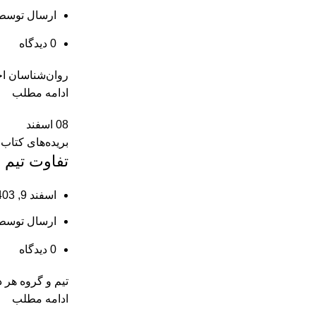
ارسال توسط
0
دیدگاه
روان‌شناسان اجت
ادامه مطلب
08
اسفند
بریده‌های کتاب
ﺗﻔﺎوت ﺗﻴﻢ 
اسفند 9, 1403
ارسال توسط
0
دیدگاه
ﺗﻴﻢ و ﮔﺮوه ﻫﺮ د
ادامه مطلب