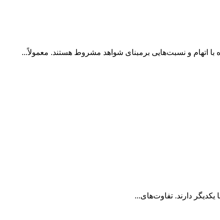
 با اتهام و نسبت‌هایی برمبنای شواهد مشروط هستند. معمولاً...
ﻳﻜﺪﻳﮕﺮ دارﻧﺪ. تفاوت‌های...