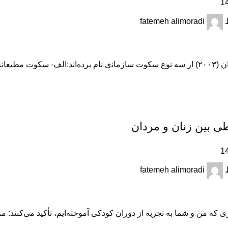
fatemeh alimoradi
اد، ﻓﺮدى را ﻓﺮد ﺳﺎﻛﺖ...
طی بین زنان و مردان
fatemeh alimoradi
 که من و شما به تجربه از دوران کودکی آموخته‌ایم، تأکید می‌کنند: مر