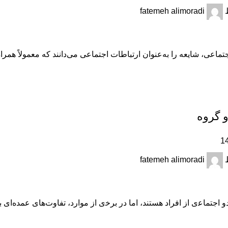
fatemeh alimoradi
ماعی، شایعه را به‌عنوان ارتباطات اجتماعی می‌دانند که معمولاً همراه
و ﮔﺮوه
fatemeh alimoradi
و اﺟﺘﻤﺎﻋی از افراد هستند، اﻣﺎ در ﺑﺮﺧی از ﻣﻮارد، تفاوت‌های عمده‌ای ﺑﺎ 