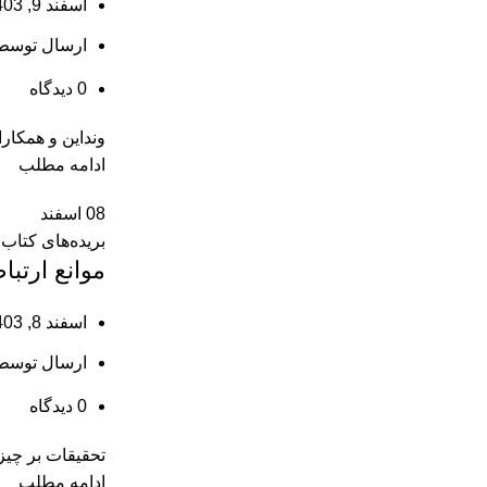
اسفند 9, 1403
ارسال توسط
0
دیدگاه
وﻧﺪاﻳﻦ و ﻫﻤﻜﺎران (٢٠٠٣) از ﺳﻪ ﻧﻮع ﺳﻜﻮت ﺳﺎزﻣﺎﻧی نام ‌برده‌اند:اﻟﻒ- ﺳﻜﻮت ﻣﻄﻴﻌﺎﻧﻪ: هنگامی‌كه اﻛﺜﺮﻳﺖ اﻓﺮ
ادامه مطلب
08
اسفند
بریده‌های کتاب
موانع ارتبا
اسفند 8, 1403
ارسال توسط
0
دیدگاه
تحقیقات بر چیزی
ادامه مطلب