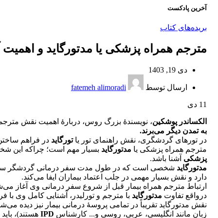
آخرین پادکست
بریده‌های کتاب
مترجم همراه پزشکی یا مدتورگاید و اهمیت 
دی 19, 1403
ارسال توسط
fatemeh alimoradi
11
دی
الکساندر پوشکین
، نویسندۀ بزرگ روس، دربارۀ اهمیت نقش مترجم
به تمدن دیگر می‌برند.
در تورهای گردشگری، نقش راهنمای تور یا
تورگاید
در فراهم ساختن
مترجم همراه پزشکی یا
مدتورگاید
بسیار مهم است؛ چراکه این شخص ب
پزشکی
آشنا باشد.
مدتورگاید
شخصی است که در طول مدت سفر درمانی گردشگر سلامت، 
دارد و نقش بسیار مهمی در جلب‌ اعتماد بیماران ایفا می‌کند.
ارتباط مترجم همراه بیمار قبل از شروع سفر درمانی وی آغاز می‌شود و
درواقع تفاوت
مدتورگاید
با مترجم و تورلیدر، آشنایی کامل وی با فر
نقش مدتورگاید تقریباً در تمامی پروسۀ درمانی بیمار نیز دیده می‌
زبان مانند انگلیسی، عربی، روسی و... کارشناس
IPD
هستند)، باید