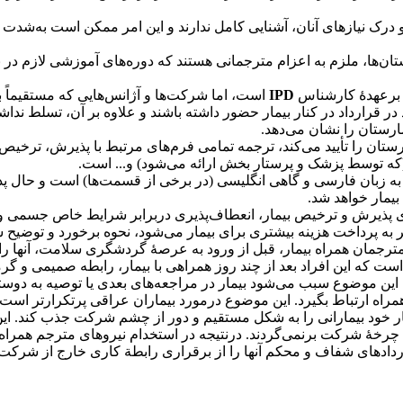
ر و درک نیازهای آنان، آشنایی کامل ندارند و این امر ممکن است به‌شدت
ستان‌ها، ملزم به اعزام مترجمانی هستند که دوره‌های آموزشی لازم 
ن برعهدۀ کارشناس
IPD
است، اما شرکت‌ها و آژانس‌هایی که مستقیماً ب
ود در قرارداد در کنار بیمار حضور داشته باشند و علاوه بر آن، تسلط ن
ارستان را نشان می‌دهد.
ارستان را تأیید می‌کند، ترجمه تمامی فرم‌های مرتبط با پذیرش، ترخی
ه توسط پزشک و پرستار بخش ارائه می‌شود) و... است.
 به زبان فارسی و گاهی انگلیسی (در برخی از قسمت‌ها) است و حال پذ
بیمار خواهد شد.
ای پذیرش و ترخیص بیمار، انعطاف‌پذیری دربرابر شرایط خاص جسمی و 
 به پرداخت هزینه بیشتری برای بیمار می‌شود، نحوه برخورد و توضیح 
ترجمان همراه بیمار، قبل از ورود به عرصۀ گردشگری سلامت، آنها را 
که این افراد بعد از چند روز همراهی با بیمار، رابطه صمیمی و گرمی
 این موضوع سبب می‌شود بیمار در مراجعه‌های بعدی یا توصیه به دوست
اه ارتباط بگیرد. این موضوع درمورد بیماران عراقی پرتکرارتر است.
ر خود بیمارانی را به شکل مستقیم و دور از چشم شرکت جذب کند. این 
چرخۀ شرکت برنمی‌گردند. درنتیجه در استخدام نیروهای مترجم همراه ب
با قراردادهای شفاف و محکم آنها را از برقراری رابطة کاری خارج از شرکت 