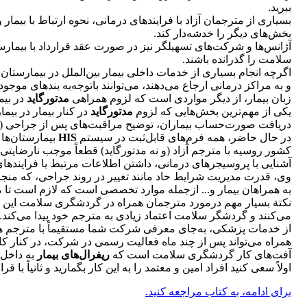
ببرید.
بسیاری از مترجمان آزاد با فرایندهای درمانی، نحوه ارتباط با بیما
بخش‌های دیگر را خدشه‌دار کند.
آژانس‌ها و شرکت‌های تسهیلگر نیز در صورت عقد قرارداد با بیمار
سلامت را گذرانده باشند.
اگرچه انجام بسیاری از خدمات داخلی بیمار بین‌الملل در بیمارستا
و به مراکز درمانی ارجاع می‌دهند، می‌توانند باتوجه‌به بندهای موج
زبان بیمار، از دیگر مواردی است که لزوم همراهی
مدتورگاید
در بیم
یکی از مهم‌ترین بخش‌هایی که لزوم
مدتورگاید
در کنار بیمار در بیم
دریافت صورت‌حساب بیماران، توضیح مراقبت‌های پس از جراحی (ک
در حال حاضر، همه فرم‌های قابل‌ثبت در سیستم
HIS
بیمارستان‌ها
کشور روسیه با مترجم آزاد (و نه مدتورگاید) قطعاً موجب نارضایتی 
آشنایی با پروسیجرهای درمانی، داشتن اطلاعات مرتبط با فراینده
وی، قدرت مدیریت شرایط حاد مانند تغییر در روند جراحی، که منجر
به همراهان بیمار و... ازجمله موارد تخصصی است که لازم است تا م
نکتة بسیار مهم درمورد مترجمان همراه در گردشگری سلامت این است 
می‌کنند و گردشگر سلامت اعتماد زیادی به مترجم خود پیدا می‌کند.
از خدمات پزشکی، به‌جای معرفی شرکت شما مستقیماً با مترجم همر
همراه می‌تواند پس از چند ماه فعالیت رسمی در شرکت، در کنار کا
آفت‌های کار گردشگری سلامت است که
ریفرال‌های بیمار
به داخل 
اولاً سعی کنید افراد امین و معتمد را به این کار بگمارید و ثانیاً 
برای ادامه، به کتاب مراجعه کنید.