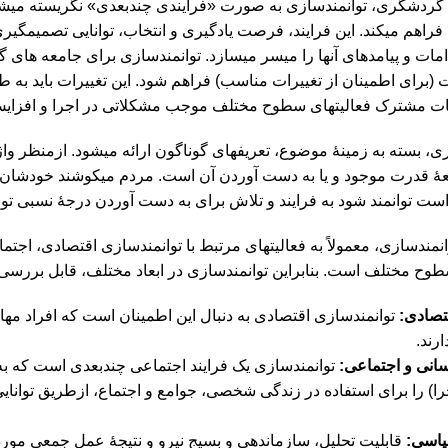
گردشگری، توانمندسازی به صورت «فرآیندی چندبعدی» ‏نگریسته می‏شود 
فراهم می‏کند. این فرایند، فرصت یادگیری و انتخاب، توانایی تصمیم‏گی
ات و پیامدهای آنها را میسر می‏سازد. توانمندسازی برای جامعه‏ های گ
 (برای اطمینان از تغییرات مناسب) فراهم شود. این تغییرات باید به
ت مشترک فعالیت‏های سطوح مختلف موجب مشکلاتی در اجرا و افزایش
ی، بسته به زمینۀ موضوع، تعریف‏های گوناگون ارائه می‏شود. ازمنظر وا
 قدرت موجود و یا به دست آوردن آن است. مردم می‏کوشند خودشان (یا
ست توانمند شود به فرایند و تلاش برای به دست آوردن درجۀ نسبی توا
نمندسازی، معمولاً به فعالیت‏های مرتبط با توانمندسازی اقتصادی، ا
 سطوح مختلف است. بنابراین توانمندسازی در ابعاد مختلف، قابل بررس
تصادی:
توانمندسازی اقتصادی به دنبال این اطمینان است که افراد مهار
ارند.
سانی و اجتماعی:
توانمندسازی یک فرایند اجتماعی چندبعدی است که به 
جرا) را برای استفاده در زندگی شخصی، جوامع و اجتماع، ازطریق توانایی 
یاسی:
قابلیت تحلیل، سازماندهی و بسیج نیرو و نتیجۀ عمل جمعی موردن