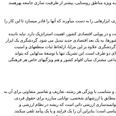
به ویژه مناطق روستایی، بیشتر از ظرفیت‏ سازی جامعه بهره‏مند
رهایی را به دست ‏می‏آورند که آنها را قادر ‏می‏سازد تا این کار را
 در پویایی اقتصادی کشور، اهمیت استراتژیک دارد. نباید نادیده
ها، به یک بعد اقتصادی جدید تبدیل می شود. گردشگری یک ابزار
شگری علاوه بر این مزایا، ازلحاظ ثبات منطقه‏ای و امنیت
و طرف ‏است. این تشریک تنها با توسعۀ مدل‏هایی که بتواند
تماعی مشترک میان اقوام کشور و هم ویژگی‏های خاص هر فرهنگی
متناسب با ویژگی هر رشته، تعاریف و تفاسیر متفاوتی برای آن به
 مطابق با ارزش‏های شخصی، توانایی مبارزه برای حقوق فردی،
د. توانمندسازی ارزشی ذاتی است که ریشه در نظام ارزشی و
ست؛ بنابراین آن را یک فرایند و یا یک پی‏آمد تلقی می‏کنند.