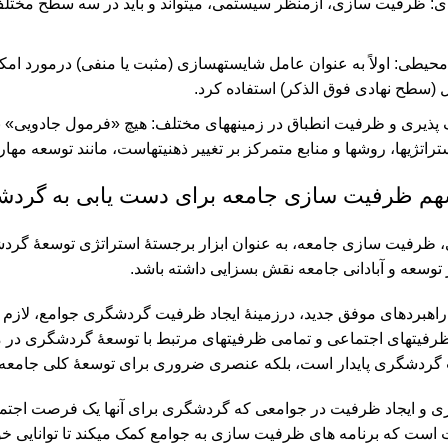
ی: ‏ظرفیت‏ سازی، ازمنظر سیستمی، ‏می‏تواند و باید در سه سطح مخ
یطی: اولاً به عنوان عامل شایسته‏سازی (مثبت یا منفی) درمورد امک
 (سطح نهادی فوق الذکر) استفاده کرد.
پذیری و ظرفیت انطباق در زمینه‏های مختلف: هیچ «فرمول جادویی»
راتژی‏ها، روش‏ها و منابع متمرکز بر تغییر ذهنیت‏هاست، مانند توسعه مه
م ظرفیت‏ سازی جامعه برای دست یابی به گردشگ
، ‏ظرفیت‏ سازی جامعه، به عنوان ابزار برجستۀ استراتژی توسعۀ گرد
در توسعه و آبادانی جامعه نقش بسزایی داشته باشد.
 راهبردهای موفق جدید، درزمینۀ ایجاد ظرفیت گردشگری جوامع، لاز
یت‏های اجتماعی و تمامی ظرفیت‏های مرتبط با توسعۀ گردشگری در من
گردشگری پایدار است، بلکه عنصری ضروری برای توسعۀ کلی جامعه به
و ایجاد ظرفیت در جوامعی که گردشگری برای آنها یک فرصت اجتماعی 
 است که برنامه‏ های ظرفیت‏ سازی به جوامع کمک ‏می‏کند تا توانایی خ