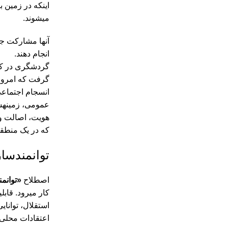
اینکه در زمین 
‏می‏شوند.
آنها مشارکت جام
انجام دهند.
گردشگری در کشو
گرفت که امروزه
انسجام اجتماعی
عمومی، زمینه‏س
هویت، اصالت و 
که در یک منطقۀ
توانمندسا
اصطلاح
«توانم
کار می‏رود. قا
استقلال، توانا
اعتقادات محلی د