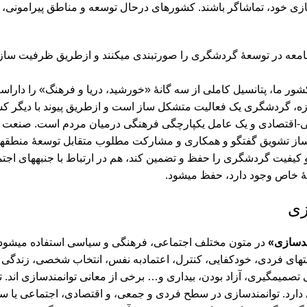
بازی خود، تماشاگر باشند. کشورهای درحال توسعه و مناطق پیرامونی، 
عه در توسعۀ گردشگری را صورت‏بندی ‏می‏کنند و ازطریق ظرفیت‏ سازی، ابزا
ر ما، پتانسیل کاملی از سه گانۀ «خورشید، دریا و فرهنگ» را داراست و
، گردشگری یک فعالیت متشکل ساز است و ازطریق پیوند با دیگر کشور
-اقتصادی و یک عامل یکپارچگی فرهنگی درمیان مردم است. صنعت گرد
از تشویق گفتگو و همکاری و مشارکت مطلوب متقابل توسعۀ منطقه‏ای د
کیفیت گردشگری را حفظ و تضمین کند، هم در ارتباط با جنبه‏های اج
 خاص وجود دارد، حفظ ‏می‏شود.
زی
ندسازی»
در متون مختلف اجتماعی، فرهنگی و سیاسی استفاده می‏شود و 
بلیت‏های فردی، خودکفایی، کنترل، اعتمادبه نفس، انتخاب شخصی، زندگی
یی تصمیم‏گیری، آزاد بودن، بیداری و… برخی از معانی توانمندسازی ان
ارد. توانمندسازی در سطح فردی و جمعی، و اقتصادی، اجتماعی یا سیاسی ا