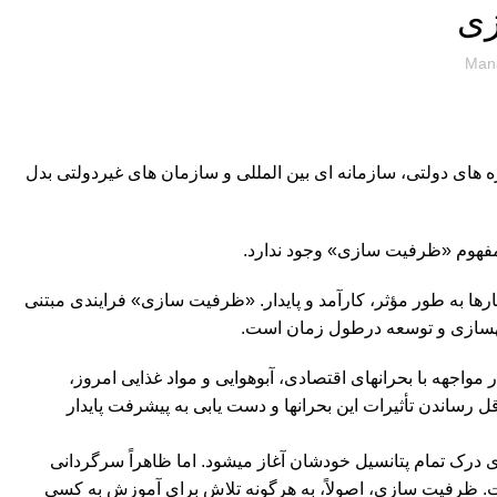
زی
Man
های دولتی، سازمان‏ه ای بین ‏المللی و سازمان‏ های غیردولتی بدل
مفهوم «ظرفیت‏ سازی» وجود ندارد.
کارها به طور مؤثر، کارآمد و پایدار. «ظرفیت‏ سازی» فرایندی مبتنی
وم بهسازی و توسعه درطول زمان است.
جهه با بحران‏های اقتصادی، آب‏وهوایی و مواد غذایی امروز،
ساندن تأثیرات این بحران‏ها و دست یابی به پیشرفت پایدار
 درک تمام پتانسیل خودشان آغاز می‏شود. اما ظاهراً سرگردانی
ت. ظرفیت‏ سازی، ‏اصولاً، به هرگونه تلاش برای آموزش به کسی