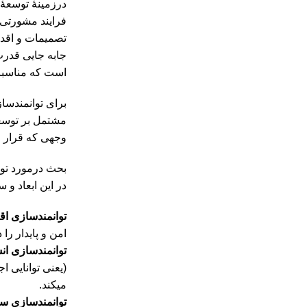
درزمینۀ توسعۀ 
فرایند مشورتی 
تصمیمات و اقدام
جابه جایی قدرت
است که مناسبا
برای توانمندساز
مشتمل بر توسعۀ
وجهی که قرار ا
بحث درمورد توا
در این ابعاد و
توانمندسازی اق
امن و پایدار را د
توانمندسازی ان
(یعنی توانایی ا
می‏کند.
توانمندسازی س