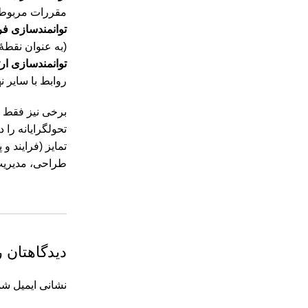
مقررات مربوط ب
توانمندسازی ف
(به عنوان نقطۀ
توانمندسازی ار
روابط با سایر 
برخی نیز فقط دی
تحول‏گرایانه ر
تمایز (فرایند 
طراحی، مدیریت و
دیدگاهتان ر
نشانی ایمیل شم