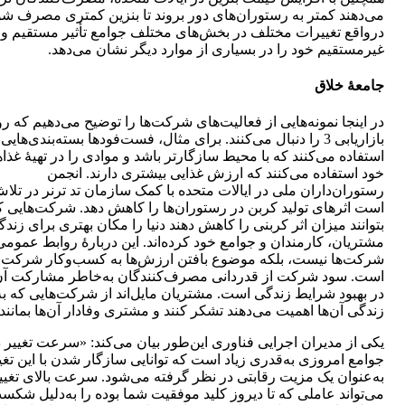
می‌دهند کمتر به رستوران‌های دور بروند تا بنزین کمتری مصرف شو
درواقع تغییرات مختلف در بخش‌های مختلف جوامع تأثیر مستقیم و
غیرمستقیم خود را در بسیاری از موارد دیگر نشان می‌دهد.
جامعۀ خلاق
در اینجا نمونه‌هایی از فعالیت‌های شرکت‌ها را توضیح می‌دهیم که ر
بازاریابی 3 را دنبال می‌کنند. برای مثال، فست‌فودها بسته‌بندی‌هایی 
استفاده می‌کنند که با محیط سازگارتر باشد و موادی را در تهیۀ غذا
خود استفاده می‌کنند که ارزش غذایی بیشتری دارند. انجمن
رستوران‌داران ملی در ایالات متحده با کمک سازمان تد ترنر در تلا
است اثرهای تولید کربن در رستوران‌ها را کاهش دهد. شرکت‌هایی ک
بتوانند میزان اثر کربنی را کاهش دهند دنیا را مکان بهتری برای زند
مشتریان، کارمندان و جوامع خود کرده‌اند. این دربارۀ روابط عمومی
شرکت‌ها نیست، بلکه موضوع بافتن ارزش‌ها به کسب‌وکار شرکت
است. سود شرکت از قدردانی مصرف‌کنندگان به‌خاطر مشارکت آن‌
در بهبود شرایط زندگی است. مشتریان مایل‌اند از شرکت‌هایی که به
زندگی آن‌ها اهمیت می‌دهند تشکر کنند و مشتری وفادار آن‌ها بمانند.
یکی از مدیران اجرایی فناوری این‌طور بیان می‌کند: «سرعت تغییر 
جوامع امروزی به‌قدری زیاد است که توانایی سازگار شدن با این تغ
به‌عنوان یک مزیت رقابتی در نظر گرفته می‌شود. سرعت بالای تغی
می‌تواند عاملی که تا دیروز کلید موفقیت شما بوده را به‌دلیل شکس