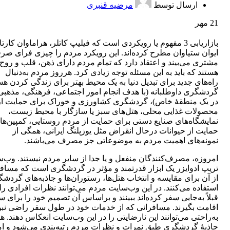
ارسال توسط
مرضیه قنبری
21
مهر
بازاریابی 3 مفهوم یا رویکردی است که فیلیپ کاتلر، هراماوان کارتا
ایوان ستیاوان مطرح کرده‌اند. این رویکرد مردم را چیزی فرای صرفا
مشتری می‌بیند و اعتقاد دارد که تمام مردم دارای ذهن، قلب و روح
هستند که باید به این مسئله توجه زیادی کرد. هرروز مردم به‌دنبال
راه‌های جدید برای تبدیل دنیا به یک محیط بهتر برای زندگی کردن هس
گردشگری داوطلبانه (با هدف انجام امور اجتماعی، فرهنگی، مذهبی 
در یک منطقۀ خاص)، گردشگری کشاورزی و خوراک برای حمایت از
محصولات غذایی محلی، هتل‌های سبز یا سازگار با محیط زیست،
نمایشگاه‌های صنایع دستی برای حمایت از مردم روستایی، کمپین‌ها
حمایت از حیوانات درحال انقراض مثل یوزپلنگ ایرانی، همگی از
نمونه‌های اهمیت مردم به موضوعاتی جز مصرف می‌باشند.
امروزه، مصرف‌کنندگان منفعل و یا جدا از سایر مردم نیستند. وب‌
تریپ ادوایزر یک ابزار قدرتمند و مؤثر در گردشگری است که مساف
از آن برای مقایسه و انتخاب هتل‌ها، رستوران‌ها و جاذبه‌های گردش
استفاده می‌کنند. در این وب‌سایت مردم می‌توانند نظرات افرادی را
قبلاً به‌جایی سفر کرده‌اند ببینند و براساس آن تصمیم خود را برای س
اقامت بگیرند. مسافرانی که از خدمات خود در طول سفر راضی نبوده
به‌راحتی می‌توانند این نارضایتی را در این وب‌سایت انعکاس دهند. ه
جاذبۀ گردشگری طبق نمرات و نظرات مردم رتبه‌بندی می‌شود و ا