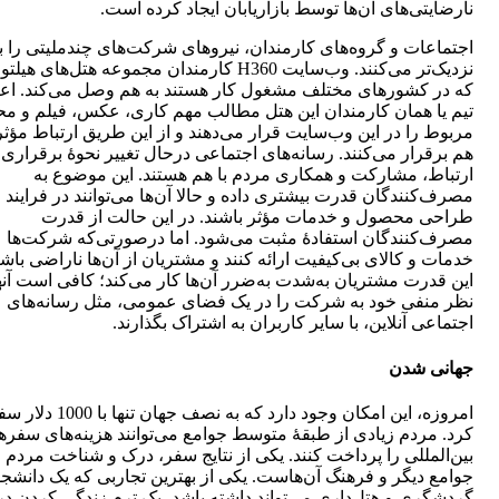
نارضایتی‌های آن‌ها توسط بازاریابان ایجاد کرده است.
اجتماعات و گروه‌های کارمندان، نیروهای شرکت‌های چندملیتی را ب
نزدیک‌تر می‌کنند. وب‌سایت H360 کارمندان مجموعه هتل‌های هی
که در کشورهای مختلف مشغول کار هستند به هم وصل می‌کند. ا
تیم یا همان کارمندان این هتل مطالب مهم کاری، عکس، فیلم و مح
مربوط را در این وب‌سایت قرار می‌دهند و از این طریق ارتباط مؤثر
هم برقرار می‌کنند. رسانه‌های اجتماعی درحال تغییر نحوۀ برقراری
ارتباط، مشارکت و همکاری مردم با هم هستند. این موضوع به
مصرف‌کنندگان قدرت بیشتری داده و حالا آن‌ها می‌توانند در فرایند
طراحی محصول و خدمات مؤثر باشند. در این حالت از قدرت
مصرف‌کنندگان استفادۀ مثبت می‌شود. اما درصورتی‌که شرکت‌ها
خدمات و کالای بی‌کیفیت ارائه کنند و مشتریان از آن‌ها ناراضی باشن
این قدرت مشتریان به‌شدت به‌ضرر آن‌ها کار می‌کند؛ کافی است آنه
نظر منفی خود به شرکت را در یک فضای عمومی، مثل رسانه‌های
اجتماعی آنلاین، با سایر کاربران به اشتراک بگذارند.
جهانی شدن
امروزه، این امکان وجود دارد که به نصف جهان تنها با 00
کرد. مردم زیادی از طبقۀ متوسط جوامع می‌توانند هزینه‌های سفره
بین‌المللی را پرداخت کنند. یکی از نتایج سفر، درک و شناخت مردم
جوامع دیگر و فرهنگ آن‌هاست. یکی از بهترین تجاربی که یک دانشج
گردشگری و هتل‌داری می‌تواند داشته باشد، یک ترم زندگی کردن در