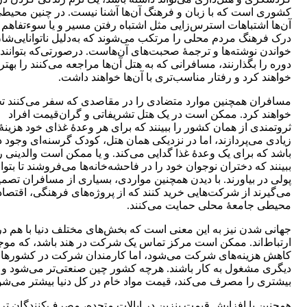
کشوری است که با زبان و فرهنگ آن‌ها آشنا نیست. در چنین محیط
آن‌ها اشتباهات استرس‌زایی مثل اشتباه رفتن مسیر و یا سوءتفاهم 
درک فرهنگ مردم محلی را مرتکب می‌شوند که به‌دلیل ناتوانایی‌شا
خواندن نوشته‌ها و ترجمۀ صحبت‌های آن‌هاست. درصورتی‌که بتوانند 
دوره را بگذارنند، مسافرانی که به هتل آن‌ها مراجعه می‌کنند را بهت
خواهند کرد و رفتار مناسب‌تری با آن‌ها خواهند داشت.
مسافران همچنین موارد متضادی را در مقاصدی که سفر می‌کنند تج
خواهند کرد. ممکن است در یک هتل تشریفاتی و گران‌قیمت افراد
ثروتمندی از همان کشور را ببینند که برای هر وعدۀ غذای خود هزینۀ
زیادی می‌پردازند، اما در نزدیکی همان هتل، کودک گرسنه‌ای وجود 
باشد که برای یک وعدۀ غذا گدایی می‌کند. و یا ممکن است والدینی ر
ببینند که دختران نوجوان خود را در فاحشه‌خانه‌ها می‌فروشند تا بتوان
پولی در بیاورند. با دیدن همچنین مواردی، بسیاری از مسافران تصم
می‌گیرند از شرکت‌هایی خرید کنند که از پروژه‌های فرهنگی، اقتصا
محیطی جامعۀ محلی حمایت می‌کنند.
جهانی شدن نیز به این معنی است که بخش‌های مختلف دنیا با هم در
ارتباط‌اند. ممکن است مرکز تماس یک شرکت در هند باشد، که مو
کاهش هزینه‌های شرکت می‌شود، اما کارمندان شرکت در کشورها
دیگری مشغول به کار باشند. هرچه کشور چین صنعتی‌تر می‌شود و م
بیشتری را مصرف می‌کند، قیمت مواد خام در کل دنیا بیشتر می‌شو
همچنین با افزایش قیمت بنزین در ایالات متحده، مصرف‌کنندگان تر