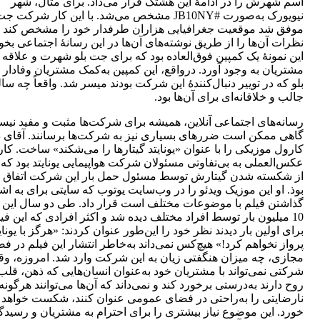
اسم شهرش را در ادامۀ این هشتگ قرار می‌داد. برای مثال، شهر
نیویورک به‌صورت #JB10NY مشخص می‌شد. با این کار شرکت ج
موفق شد موقعیت جغرافیایی هزاران طرفدار خود را مشخص کند 
نظرات آن‌ها را از طریق نوشته‌های آن‌ها در این رسانۀ اجتماعی بخوا
این نمونۀ یک کمپین فوق‌العاده بود که برای جت بلو شهرت و علاقه‌ 
مشتریان به وجود‌ آورد. درواقع، این کمپین به‌کمک مشتریان وفادار
بلو که در توییر دنبال‌کنندۀ این شرکت بودند میسر شد. واقعاً چه سا
جالب و خلاقانه‌ای برای آن‌ها بود.
رسانه‌های اجتماعی آنلاین، همیشه برای شرکت‌ها مثبت و مفید نیست
گاهی ممکن است ضررهای بسیاری نیز به شرکت‌ها برسانند. آقای د
کارول موزیکی را با عنوان «یونایتد گیتارها را می‌شکند» ساخت. کار 
عکس‌العملی به بی‌تفاوتی مسئولان شرکت هواپیمایی یونایتد بود که 
از شکسته شدن گیتارش توسط مسئول حمل بار این شرکت اتفاق اف
بوذ. او این موزیک ویدئو را در وب‌سایت یوتوب که سایتی برای به اش
گذاشتن فیلم با موضوعات مختلف است قرار داد. طی دو سال این 
10 میلیون بار توسط افراد مختلف دیده شد و اکثر افرادی که این فیل
برای اولین بار دیدند نظر خود را این‌طور عنوان کردند: «هرگز با یونای
پرواز نخواهم کرد!» هیچ‌کس نمی‌داند به‌خاطر انتشار این فیلم در ف
مجازی، چه میزان هنگفتی زیان به این شرکت وارد شد. امروزه، وق
شرکتی نمی‌تواند با مشتریان خود به‌عنوان انسان‌هایی که ذهن، قلب
روح دارند به‌درستی برخورد کند و نمی‌داند که آن‌ها می‌توانند هرگونه
نارضایتی را به‌راحتی در فضای عمومی عنوان کنند، شکست خواهد
خورد. این موضوع نیاز بیشتری را برای احترام به مشتریان و رسیدگ