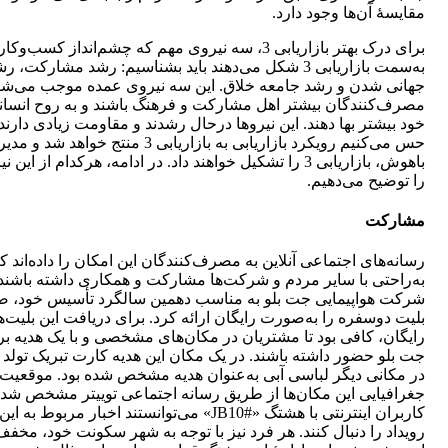
مقایسۀ آن‌ها وجود دارد.
برای درک بهتر بازاریابی 3، سه نیروی مهم که چشم‌انداز کسب‌وکا
به‌سمت بازاریابی 3 شکل می‌دهند باید بشناسیم: رشد مشارکت، ر
جهانی شدن و رشد جامعه خلاق. این سه نیروی عمده موجب می‌شون
مصرف‌کنندگان بیشتر اهل مشارکت و فرهنگ باشند و به روح انسان
خود بیشتر بها دهند. این نیروها درحال رشدند و مقاومت زیادی دارند.
حس می‌کنیم رویکرد بازاریابی به بازاریابی 3 منتج خواهد شد و
باهوش، بازاریابی 3 را تشکیل خواهند داد. در ادامه، هرکدام از این ن
را توضیح می‌دهیم.
مشارکت
رسانه‌های اجتماعی آنلاین به مصرف‌کنندگان این امکان را داده‌اند ک
به‌راحتی با سایر مردم و شرکت‌ها مشارکت و همکاری داشته باشند.
شرکت هواپیمایی جت بلو به مناسب دهمین سالگرد تأسیس خود، ص
بلیت دوسفره را به‌صورت رایگان ارائه کرد. برای دریافت این بلیت‌
رایگان، کافی بود تا مشتریان در مکان‌های مشخصی و با یک هدیه بر
جت بلو حضور داشته باشند. در یک مکان این هدیه کارت تبریک تولد ب
در مکانی دیگر لباسی آبی به‌عنوان هدیه مشخص شده بود. موقعیت
جغرافیایی این مکان‌ها از طریق رسانه اجتماعی توییتر مشخص شد 
کاربران اینترنتی با هشتگ «#JB10» می‌توانستند اخبار مربوط به این
رویداد را دنبال کنند. هر فرد نیز با توجه به شهر سکونت خود، مخفف