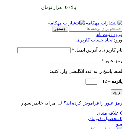
سفارشات خود را برای
بالا 100 هزار تومان
را با پیک رایگان تجربه
کنید
جستجو
ورود / ثبت نام
ورود
ایجاد حساب کاربری
نام کاربری یا آدرس ایمیل
*
رمز عبور
*
لطفا پاسخ را به عدد انگلیسی وارد کنید:
پانزده − 12 =
ورود
رمز عبور را فراموش کرده اید؟
مرا به خاطر بسپار
0
علاقه مندی
0
محصول
0
تومان
منو