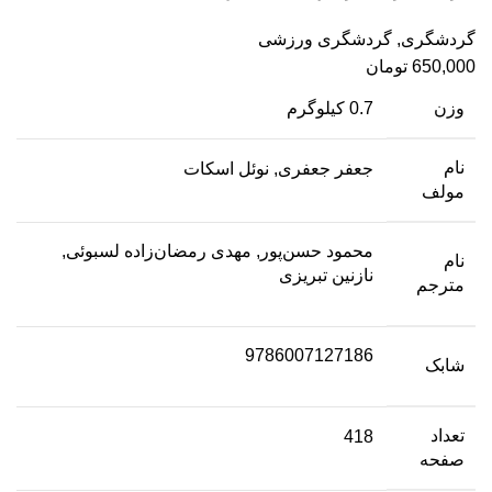
گردشگری
,
گردشگری ورزشی
650,000
تومان
وزن
0.7 کیلوگرم
نام
جعفر جعفری, نوئل اسکات
مولف
محمود حسن‌پور, مهدی رمضان‌زاده لسبوئی,
نام
نازنین تبریزی
مترجم
9786007127186
شابک
تعداد
418
صفحه