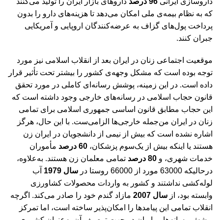
داروسازی ایرانی
96 درصد
داروهای بازار ایران را تولید می‌کنند
که به نظام بیمه‌ی ملی امکان می‌دهد تا هزینه‌های دارو را بدون
پرداخت پول‌های گزاف به عرضه‌کنندگان اروپایی و آمریکایی
جبران کنند.
موقعیت اجتماعی زنان در ایران بعد از انقلاب اسلامی نیز مورد
توجه بوده است که مشکل وجهه‌ی کشور را بیشتر تحت تأثیر قرار
داده است. در این زمینه، پوشش رسانه‌ای کاملی در مورد تحقق
قانون حجاب اسلامی در رسانه‌های خارجی وجود داشته است که
این حجاب مطابق قانون اساسی جمهوری اسلامی برای تمامی
زنان در ایران من‌جمله خارجی‌ها الزامی‌ست. با این حال، هرگز
اشاره نشده است که بیش از نیمی از دانشجویان در ایران زن
هستند یا اینکه بیش از یک‌سوم پزشکان،
60 درصد
مأموران
خدمات شهری، و
80 درصد
تمامی معلمان زن هستند. به‌علاوه،
درحالیکه 63000 مورد از 66000 روستا در
سال 1979
آب
لوله‌کشی نداشتند و کشور به واردات محصولات کشاورزی
وابسته بود، از
سال 2007
مازاد گندم خود را صادر می‌کند. اگرچه
انقلاب تمامی این پیامدها را امکان‌پذیر ساخته است، اما تمرکز
پوشش رسانه‌ها بر ایران در جهت توصیف آن به‌عنوان کشوری