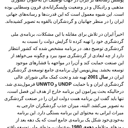
مذهبی و رادیکال و در وضعیت واپسگرایانه‌ی قرون وسطایی بوده
است. این شیوه معمول است که این قدرت‌ها و رسانه‌های جهانی
ایران را در منظر جهانیان و گردشگران بالقوه به تصویر کشیده‌اند.
اخیراً ایران در تلاش برای مقابله با این مشکلات، برنامه‌ی ملی
گردشگری خود را تهیه کرده تا گرایش دولت را نسبت به
گردشگری توضیح دهد. در برنامه مشخص شده که کشور انتظار
دارد از چه ابعادی از گردشگری سود ببرد و چگونه می‌خواهد از
این صنعت حمایت کند و آن‌را در مواجهه با فشارهای موجود
توسعه بخشد. پیش‌نویس اول برنامه‌ی جامع توسعه‌ی گردشگری
ایران در
سال 2001
تهیه شد و تحت کمک مالی شورای عالی
گردشگری ایران و با حمایت
UNDP
و
UNWTO
فرمول‌بندی شد.
درحالیکه بحث پیرامون این برنامه خارج از هدف این فصل است،
تنها باید گفت این برنامه همت دولت ایران را در صنعت گردشگری
به تصویر می‌کشد. البته، میزان جذب گردشگران خارجی به
میراث ایرانی به محتوای این برنامه بستگی دارد. این برنامه
به‌خودی‌خود شکل یک برنامه‌ی جامع است که یک دهه بعد از
روزهای متلاطم
دهه‌ی 1980
به‌عنوان پروژه‌ای ملی توسعه یافته