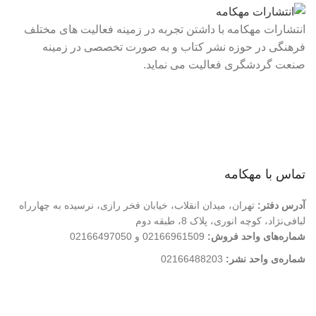
انتشارات مهکامه با داشتن تجربه در زمینه فعالیت های مختلف
فرهنگی در حوزه نشر کتاب و به صورت تخصصی در زمینه
صنعت گردشگری فعالیت می نماید.
لینک های سریع
درباره ما
تماس با ما
فروشگاه
تماس با مهکامه
آدرس دفتر:
تهران، میدان انقلاب، خیابان فخر رازی، نرسیده به چهارراه
لبافی‌نژاد، کوچه انوری، پلاک 8، طبقه دوم
شماره‌های واحد فروش:
02166961509 و 02166497050
شماره‌‌ی واحد نشر:
02166488203
کلیه حقوق این وب سایت متعلق به انتشارات مهکامه می باشد.