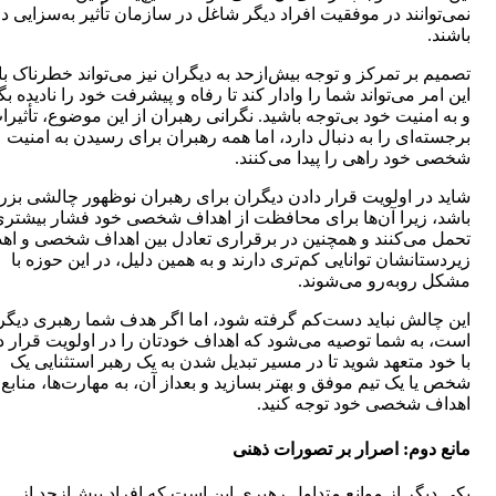
نمی‌توانند در موفقیت افراد دیگر شاغل در سازمان تأثیر به‌سزایی د
باشند.
تصمیم بر تمرکز و توجه بیش‌ازحد به دیگران نیز می‌تواند خطرناک با
این امر می‌تواند شما را وادار کند تا رفاه و پیشرفت خود را نادیده بگ
و به امنیت خود بی‌توجه باشید. نگرانی رهبران از این موضوع، تأثیرا
برجسته‌ای را به دنبال دارد، اما همه رهبران برای رسیدن به امنیت
شخصی خود راهی را پیدا می‌کنند.
شاید در اولویت قرار دادن دیگران برای رهبران نوظهور چالشی بز
باشد، زیرا آن‌ها برای محافظت از اهداف شخصی خود فشار بیشتری
تحمل می‌کنند و همچنین در برقراری تعادل بین اهداف شخصی و اه
زیردستانشان توانایی کم‌تری دارند و به همین دلیل، در این حوزه با
مشکل روبه‌رو می‌شوند.
این چالش نباید دست‌کم گرفته شود، اما اگر هدف شما رهبری دیگر
است، به شما توصیه می‌شود که اهداف خودتان را در اولویت قرار د
با خود متعهد شوید تا در مسیر تبدیل شدن به یک رهبر استثنایی یک
شخص یا یک تیم موفق و بهتر بسازید و بعد‌از آن، به مهارت‌ها، منابع 
اهداف شخصی خود توجه کنید.
مانع دوم: اصرار بر تصورات ذهنی
یکی دیگر از موانع متداول رهبری این است که افراد بیش‌ازحد از