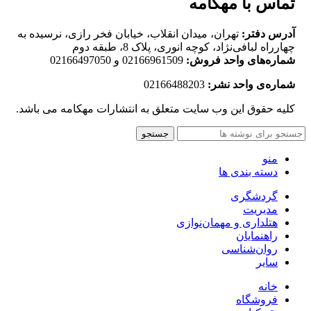
تماس با مهکامه
آدرس دفتر:
تهران، میدان انقلاب، خیابان فخر رازی، نرسیده به
چهارراه لبافی‌نژاد، کوچه انوری، پلاک 8، طبقه دوم
شماره‌های واحد فروش:
02166961509 و 02166497050
شماره‌‌ی واحد نشر:
02166488203
کلیه حقوق این وب سایت متعلق به انتشارات مهکامه می باشد.
جستجو
منو
دسته بندی ها
گردشگری
مدیریت
هتلداری و مهمان‌نوازی
راهنمایان
روان‌شناسی
سایر
خانه
فروشگاه