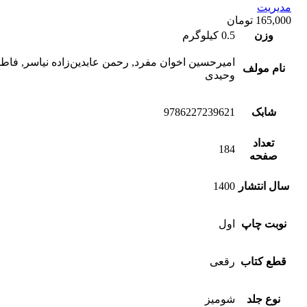
مدیریت
165,000
تومان
وزن
0.5 کیلوگرم
امیرحسین اخوان مفرد, رحمن عابدین‌زاده نیاسر, فاط
نام مولف
وحیدی
شابک
9786227239621
تعداد
184
صفحه
سال انتشار
1400
نوبت چاپ
اول
قطع کتاب
رقعی
نوع جلد
شومیز