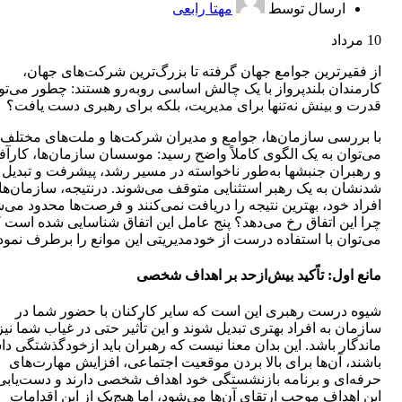
ارسال توسط
مهتا رابعی
10
مرداد
از فقیرترین جوامع جهان گرفته تا بزرگ‌ترین شرکت‌های جهان،
کارمندان بلندپرواز با یک چالش اساسی روبه‌رو هستند: چطور می‌تو
قدرت و بینش نه‌تنها برای مدیریت، بلکه برای رهبری دست یافت؟
با بررسی سازمان‌ها، جوامع و مدیران شرکت‌ها و ملت‌های مختلف
می‌توان به یک الگوی کاملاً واضح رسید: موسسان سازمان‌ها، کارآف
و رهبران جنبش‎ها به‌طور ناخواسته در مسیر رشد، پیشرفت و تبدیل
شدنشان به یک رهبر استثنایی متوقف می‌شوند. درنتیجه، سازمان‌ها 
افراد خود، بهترین نتیجه را دریافت نمی‌کنند و فرصت‌ها محدود می‌ش
چرا این اتفاق رخ می‌دهد؟ پنج عامل این اتفاق شناسایی شده است 
می‌توان با استفاده درست از خودمدیریتی این موانع را برطرف نمود
مانع اول: تاًکید بیش‌ازحد بر اهداف شخصی
شیوه درست رهبری این است که سایر کارکنان با حضور شما در
سازمان به افراد بهتری تبدیل شوند و این تأثیر حتی در غیاب شما نیز
ماندگار باشد. این بدان معنا نیست که رهبران باید ازخودگذشتگی دا
باشند، آن‌ها برای بالا بردن موقعیت اجتماعی، افزایش مهارت‌های
حرفه‌ای و برنامه بازنشستگی خود اهداف شخصی دارند و دست‌یابی
این اهداف موجب ارتقای آن‌ها می‌شود، اما هیچ‌یک از این اقدامات