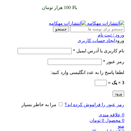
سفارشات خود را برای
بالا 100 هزار تومان
را با پیک رایگان تجربه
کنید
جستجو
ورود / ثبت نام
ورود
ایجاد حساب کاربری
نام کاربری یا آدرس ایمیل
*
رمز عبور
*
لطفا پاسخ را به عدد انگلیسی وارد کنید:
3 × یک =
ورود
رمز عبور را فراموش کرده اید؟
مرا به خاطر بسپار
0
علاقه مندی
0
محصول
0
تومان
منو