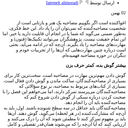
ارسال توسط
fatemeh alimoradi
02
بهمن
اغوا‌کننده است اگر بگوییم مصاحبه یک هنر و بازتابی است از
شخصیت مصاحبه‌کننده که نمی‌توان آن را یاد داد. این خط فکری،
به‌طور ضمنی می‌گوید که شما یا در انجام آن قابلیت دارید یا خیر. اما
این تمام حقیقت نیست. پژوهشگران می‌توانند تکنیک‌ها (فنون) و
مهارت‌های مصاحبه را یاد بگیرند. آن‌چه که در ادامه می‌آید، بحثی
است درباره چنین مهارت‌هایی که آن‌ها را از تجربیات خودم و
دیگران در حوزه مصاحبه فهمیده‌ام.
بیشتر گوش بده، کمتر حرف بزن
گوش دادن مهم‌ترین مهارت در مصاحبه است. سخت‌ترین کار برای
بسیاری از مصاحبه‌کنندگان، ساکت ماندن و گوش دادنِ فعال است.
بسیاری از کتاب‌های مربوط به مصاحبه، بر نوع سؤالاتی که
مصاحبه‌کنندگان می‌پرسند تمرکز دارند، اما می‌خواهم این فصل را با
صحبت کردن درباره سبکی از گوش دادن شروع کنم که
مصاحبه‌کننده باید آن را انجام دهد.
مصاحبه‌کنندگان باید حداقل در سه سطح شنونده باشند. اول، باید به
آن‌چه که مشارکت‌کننده [در هر لحظه] می‌گوید، گوش دهند. آن‌ها
باید بر مفهوم تمرکز کنند تا مطمئن شوند که آن را درک می‌کنند و
ارزیابی کنند که آیا آن‌چه را که می‌شوند همان‌قدر تفصیلی و کامل