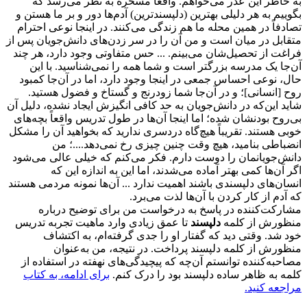
به خاطر این عذر می‌خواهم. واقعاً مسخره به نظر می‌رسد که
بگوییم به هر دلیلی بهترین (دلپسندترین) آدم‌ها دور و بر ما هستن و
تصادفاً در همین محله ما هم زندگی می‌کنند. در اینجا نوعی احترام
متقابل در میان است و من آن را در سر زدن‌های دانش‌جویان پس از
فراغت از تحصیل‌شان می‌بینم. ... حس متفاوتی وجود دارد، هر چند
آن‌جا یک مدرسه بزرگتر است و شما همه را نمی‌شناسید. با این
حال، نوعی احساس جمعی در اینجا وجود دارد، اما در آن‌جا کمبود
روح [انسانی]؛ و در آن‌جا شما زودرنج و گستاخ و فضول هستید.
شاید این‌که در دانش‌جویان به حد کافی انگیزش ایجاد نشده، دلیل آن
بی‌روح بودنشان شده؛ اما اینجا آن‌ها در طول تدریس واقعاً بچه‌های
خوبی هستند. تقریباً هیچ‌گاه دردسری ندارید که بخواهید آن را مشکل
انضباطی بنامید، هیچ وقت چنین چیزی رخ نمی‌دهد....؛ من
دانش‌جویانمان را دوست دارم. فکر می‌کنم که خیلی عالی می‌شود
اگر آن‌ها کمی بهتر آماده می‌شدند، اما این به اندازه این که
انسان‌های دلپسندی باشند اهمیت ندارد ... آن‌ها نمونه مردمی هستند
که آدم از کار کردن با آن‌ها لذت می‌برد.
مشارکت‌کننده در پاسخ به درخواست من برای توضیح درباره
منظورش از کلمه
دلپسند
تا عمق زیادی وارد ماهیت تجربه تدریس
خود شد. وقتی دید که گفتار او را جدی گرفته‌ام، به اکتشاف
منظورش از کلمه دلپسند پرداخت. در نتیجه، من به‌عنوان
مصاحبه‌کننده توانستم آن‌چه که پیچیدگی‌های نهفته در استفاده از
کلمه به ظاهر ساده دلپسند بود را درک کنم.
برای ادامه، به کتاب
مراجعه کنید.