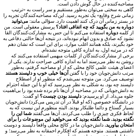
مصاحبه‌کننده در حال گوش دادن است.
گاهی به سختی می‌توان به‌طور مستقیم و سر راست به «ترتیب
زمانی شرح وقایع» یک تجربه رسید. این‌که مصاحبه‌کنندگان تجربه را
در بستر زمانی آن درک کنند اهمیت دارد. سؤالی مانند:
می‌توانید
دوباره به من بگویید که چه اتفاقی افتاد؟
پرسش معقولی است. من
از کلمه
دوباره
استفاده می‌کنم تا این حس به مشارکت‌کنندگان القا
نشود که صادق و بدون ابهام نبوده‌اند، در نتیجه آن‌ها حالتی دفاعی به
خود بگیرند، بلکه همانند اغلب موارد، برای این است که نشان دهم
که در مرتبه اول، به اندازه کافی متوجه نشده‌ام.
برخی از مشارکت‌کنندگان از کلمات مبهمی استفاده می‌کنند که
روشن به نظر می‌رسند اما به اندازه کافی صراحت ندارند. یکی از
اعضای هیئت علمی کالج محلی که از او مصاحبه گرفتم، به‌طور
مرتب دانش‌جویان خود را با گفتن
آن‌ها خیلی خوب و دلپسند هستند
توصیف می‌کرد. من متوجه نمی‌شدم که منظور او از اصطلاح
دلپسند چه بود. به شکلی به نظر می‌رسید که او با این جمله احترام
به دانش‌جویانی که در مصاحبه از آن‌ها نام برده شده بود را بی‌اهمیت
جلوه می‌داد. از او پرسیدم:
دلپسند بودن چیست؟
او گفت:
در دانشگاه خصوصی (که او قبلاً در آن تدریس می‌کرد) دانش‌جویان
بسیار گستاخ و دائماً طلبکار بودند. البته منظورم این نیست که به
لحاظ فکری چیزی را طلب می‌کردند. آن‌ها می‌گفتند
شما این را
نگفته بودید. شما نگفته بودید که می‌خواهید این موضوعات را برای
امتحان بیاورید.
دانش‌جویان ما در کالج محلی واقعاً دلپسند و دوست
داشتنی هستند. متوجه هستم که افکارم احمقانه به نظر می‌رسد؛ و