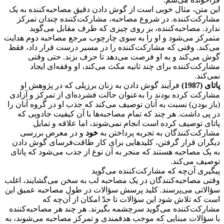
این متن، مثال خوبی است از گوش دادن دقیق مصاحبه‌کننده به یک
مشارکت‌کننده. در شروع مصاحبه، مشارکت‌کننده چندان تمرکز
ندارد. مصاحبه‌کننده‌، بر روی چیزی که طرف مقابل می‌گوید
متمرکز می‌شود و او را به سوی چارچوب مرجع مصاحبه دوم هدایت
می‌کند. وقتی که مشارکت‌کننده را در مسیر درست قرار داد، فقط
گوش می‌کند و به او فرصت می‌دهد تا حرف بزند. حتی وقتی
مشارکت‌کننده برای چند ثانیه مکث می‌کند، او وقفه‌ای ایجاد
نمی‌کند.
پاتای (1987)
فرآیند گوش دادن به زنان برزیلی که در پژوهش او
مشارکت کرده بودند را به‌عنوان حالت فشرده‌ای از تمرکز و آزادی
(باز بودن) نسبت به آنان توصیف می‌کند که جذب او در گروه آنان را
در پی داشت. هر چند که تمام مصاحبه‌ها با آن کیفیت جادویی که
پاتای توصیف کرده است انجام نمی‌شوند، اما علاقه و تمایل
مشارکت‌کنندگان به تجربه پرداختن به
خود
و در معرض بررسی
دیگران قرار گرفتن، کلید‌هایی برای کار طاقت‌فرسای گوش دادن
به یک مصاحبه هستند که منجر به آن نوع از جذب می‌شود که پاتای
توصیف می‌کند.
پیگیری آن‌چه که مشارکت‌کننده می‌گوید
وقتی مصاحبه‌کنندگان در یک مصاحبه لب به سخن می‌گشایند، اغلب
سؤالاتی می‌پرسند. کلید پرسش سؤالات در طول مصاحبه عمیق این
است که تلاش شود این سؤالات تا حدّ امکان از آن‌چه که
مشارکت‌کننده می‌گوید سرچشمه بگیرند. هر چند هر مصاحبه‌کننده
با سؤالات مبنایی که موجب هدفمندی و تمرکز مصاحبه می‌شوند، به