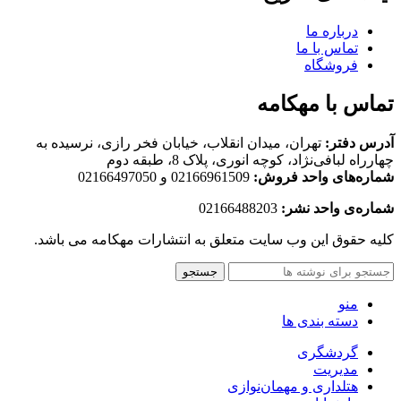
درباره ما
تماس با ما
فروشگاه
تماس با مهکامه
آدرس دفتر:
تهران، میدان انقلاب، خیابان فخر رازی، نرسیده به
چهارراه لبافی‌نژاد، کوچه انوری، پلاک 8، طبقه دوم
شماره‌های واحد فروش:
02166961509 و 02166497050
شماره‌‌ی واحد نشر:
02166488203
کلیه حقوق این وب سایت متعلق به انتشارات مهکامه می باشد.
جستجو
منو
دسته بندی ها
گردشگری
مدیریت
هتلداری و مهمان‌نوازی