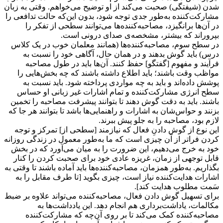
شدن (شیفتگی) صحبت می‌کند از او توضیح می‌خواهم. وقتی به زبان
مشارکت‌کننده به‌طور جدی توجه شود، بدون این‌که حالت تدافعی را
در آن‌ها برانگیزد، مصاحبه‌کننده‌ها می‌توانند سطحی از تفکر را
بپروراند که بیشتر، مشخصه‌ی صدای درونی است.
در سطح سوم، مصاحبه‌کننده‌ها (همانند معلمان خوب در یک کلاس
درس) باید گوش بدهند و در همان حال، آگاهی خود را نسبت به
فرآیند و مفهوم [گفتگو] حفظ کنند. آن‌ها باید در طول مصاحبه
مواظب وقت باشند؛ باید اطلاع داشته باشند که چه بخش‌هایی را
پوشش داده‌اند و باید به چه مواردی پرداخته شود. باید نسبت به
سطح انرژی مشارکت‌کننده و تمام اشارات غیر زبانی او حساس
باشند. باید به دقت گوش دهند تا بتوانند پیشرفت مصاحبه را تخمین
بزنند و حواس‌شان به اشارات و راهنمایی‌ها باشد تا بتوانند هر جا که
لازم بود، مصاحبه را به جلو پیش ببرند.
این نوع از گوش دادنِ فعال كه نیازمند [سطحی از] تمرکز و توجه
کردن فراتر از آن ‌چیزی است که ما به‌طور معمول در زندگی روزانه
خود به خرج می‌دهیم، این ضرورت را به میان می‌آورد که در بخش
قابل توجهی از زمان، غریزه عادی خود برای صحبت کردن را کنار
بگذاریم. به‌طور همزمان، مصاحبه‌کننده‌ها باید آماده باشند تا وقتی به
اشارات هدایت‌کننده نیاز است، چیزی بگوید [تا طرف مقابل را به
سَمت مطلوب هدایت کند].
برای تسهیل گوش دادن فعال، مصاحبه‌کننده می‌تواند علاوه بر ضبط
مکالمات، یاداشت‌برداری هم انجام دهد. این یادداشت‌ها به
مصاحبه‌کننده کمک می‌کند تا بر روی آن‌چه که مشارکت‌کننده