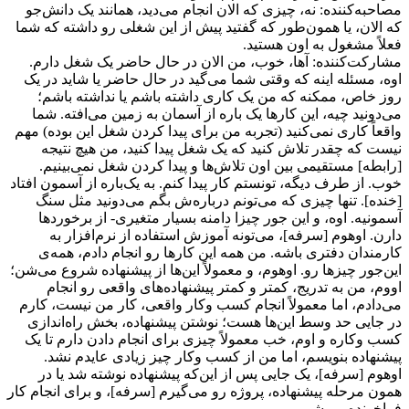
مصاحبه‌کننده‌: نه، چیزی که الان انجام می‌دید، همانند یک دانش‌جو
که الان، یا همون‌طور که گفتید پیش از این شغلی رو داشته که شما
فعلاً مشغول به اون هستید.
مشارکت‌کننده: آها، خوب، من الان در حال حاضر یک شغل دارم.
اوه، مسئله اینه که وقتی شما می‌گید در حال حاضر یا شاید در یک
روز خاص، ممکنه که من یک کاری داشته باشم یا نداشته باشم؛
می‌دونید چیه، این کارها یک باره از آسمان به زمین می‌افته. شما
واقعاً کاری نمی‌کنید (تجربه من برای پیدا کردن شغل این بوده) مهم
نیست که چقدر تلاش کنید که یک شغل پیدا کنید، من هیچ نتیجه
[رابطه] مستقیمی بین اون تلاش‌ها و پیدا کردن شغل نمی‌بینیم.
خوب. از طرف دیگه، تونستم کار پیدا کنم. به یک‌باره از آسمون افتاد
[خنده]. تنها چیزی که می‌تونم درباره‌ش بگم می‌دونید مثل سنگ
آسمونیه. اوه، و این جور چیزا دامنه بسیار متغیری- از برخوردها
دارن. اوهوم [سرفه]، می‌تونه آموزش استفاده از نرم‌افزار به
کارمندان دفتری باشه. من همه این کارها رو انجام دادم، همه‌ی
این‌جور چیزها رو. اوهوم، و معمولاً این‌ها از پیشنهاده شروع می‌شن؛
اووم، من به تدریج، کمتر و کمتر پیشنهاده‌های واقعی رو انجام
می‌دادم، اما معمولاً انجام کسب وکار واقعی، کار من نیست، کارم
در جایی حد وسط این‌ها هست؛ نوشتن پیشنهاده، بخش راه‌اندازی
کسب وکاره و اوم، خب معمولاً چیزی برای انجام دادن دارم تا یک
پیشنهاده بنویسم، اما من از کسب وکار چیز زیادی عایدم نشد.
اوهوم [سرفه]، یک جایی پس از این‌که پیشنهاده نوشته شد یا در
همون مرحله پیشنهاده، پروژه رو می‌گیرم [سرفه]، و برای انجام کار
فراخونده می‌شم.