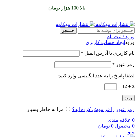
سفارشات خود را برای
بالا 100 هزار تومان
را با پیک رایگان تجربه
کنید
جستجو
ورود / ثبت نام
ورود
ایجاد حساب کاربری
نام کاربری یا آدرس ایمیل
*
رمز عبور
*
لطفا پاسخ را به عدد انگلیسی وارد کنید:
3 + 12 =
ورود
رمز عبور را فراموش کرده اید؟
مرا به خاطر بسپار
0
علاقه مندی
0
محصول
0
تومان
منو