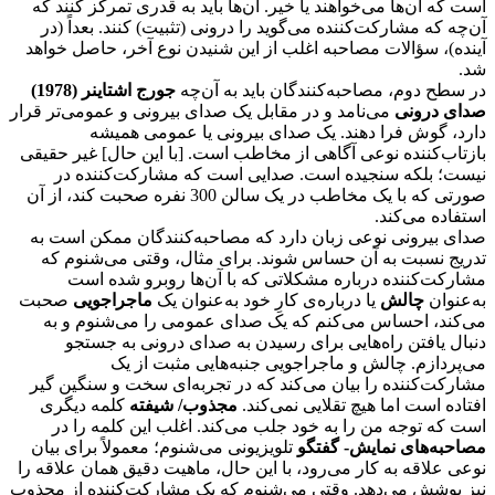
است که آن‌ها می‌خواهند یا خیر. آن‌ها باید به قدری تمرکز کنند که
آن‌چه که مشارکت‌کننده می‌گوید را درونی (تثبیت) کنند. بعداً (در
آینده)، سؤالات مصاحبه اغلب از این شنیدن نوع آخر، حاصل خواهد
شد.
در سطح دوم، مصاحبه‌کنندگان باید به آن‌چه
جورج اشتاینر (1978)
صدای درونی
می‌نامد و در مقابل یک صدای بیرونی و عمومی‌تر قرار
دارد، گوش فرا دهند. یک صدای بیرونی یا عمومی همیشه
بازتاب‌کننده نوعی آگاهی از مخاطب است. [با این حال] غیر حقیقی
نیست؛ بلکه سنجیده است. صدایی است که مشارکت‌کننده در
صورتی که با یک مخاطب در یک سالن 300 نفره صحبت کند، از آن
استفاده می‌کند.
صدای بیرونی نوعی زبان دارد که مصاحبه‌کنندگان ممکن است به
تدریج نسبت به آن حساس شوند. برای مثال، وقتی می‌شنوم که
مشارکت‌کننده درباره مشکلاتی که با آن‌ها روبرو شده است
به‌عنوان
چالش
یا درباره‌ی کارِ خود به‌عنوان یک
ماجراجویی
صحبت
می‌کند، احساس می‌کنم که یک صدای عمومی را می‌شنوم و به
دنبال یافتن راه‌هایی برای رسیدن به صدای درونی به جستجو
می‌پردازم. چالش و ماجراجویی جنبه‌هایی مثبت از یک
مشارکت‌کننده را بیان می‌کند که در تجربه‌ای سخت و سنگین گیر
افتاده است اما هیچ تقلایی نمی‌کند.
مجذوب/ شیفته
کلمه دیگری
است که توجه من را به خود جلب می‌کند. اغلب این کلمه را در
مصاحبه‌های نمایش- گفتگو
تلویزیونی می‌شنوم؛ معمولاً برای بیان
نوعی علاقه به کار می‌رود، با این حال، ماهیت دقیق همان علاقه را
نیز پوشش می‌دهد. وقتی می‌شنوم که یک مشارکت‌کننده از مجذوب