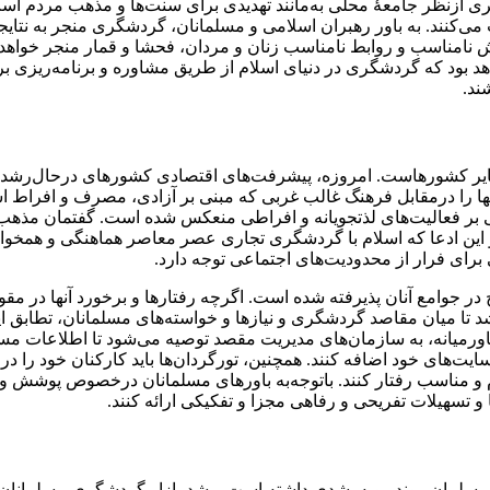
گری ازنظر جامعۀ محلی به‌مانند تهدیدی برای سنت‌ها و مذهب مردم است
‌کنند. به باور رهبران اسلامی و مسلمانان، گردشگری منجر به نتای
امناسب و روابط نامناسب زنان و مردان، فحشا و قمار منجر خواهد 
د بود که گردشگری در دنیای اسلام از طریق مشاوره و برنامه­‌ریزی بر
ند.
سایر کشورهاست. امروزه، پیشرفت­‌های اقتصادی کشورهای درحال‌رش
آن­ها را درمقابل فرهنگ غالب غربی که مبنی بر آزادی، مصرف و افراط
بر فعالیت­‌های لذت­جویانه و افراطی منعکس شده است. گفتمان مذهب ا
ن ادعا که اسلام با گردشگری تجاری عصر معاصر هماهنگی و همخوانی
برای فرار از محدودیت­‌های اجتماعی توجه دارد.
وامع آنان پذیرفته شده است. اگرچه رفتارها و برخورد آن­ها در مقوله‌
شد تا میان مقاصد گردشگری و نیازها و خواسته­‌های مسلمانان، تطابق ایجا
ورمیانه، به سازمان‌های مدیریت مقصد توصیه می­‌شود تا اطلاعات مسل
یت­‌های خود اضافه کنند. همچنین، تورگردان­‌ها باید کارکنان خود را
م و مناسب رفتار کنند. با‌توجه‌به باورهای مسلمانان درخصوص پوشش و 
 و تسهیلات تفریحی و رفاهی مجزا و تفکیکی ارائه کنند.
 مسلمان روند روبه‌رشدی داشته است. رشد بازار گردشگری مسلمانان،