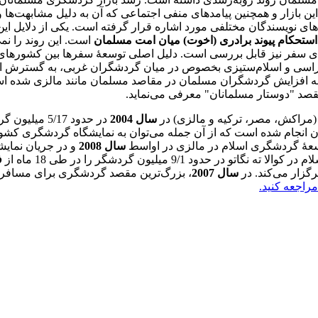
 بازار و همچنین پیامدهای منفی اجتماعی که آن به دلیل مشابهت‌­ها و
ای نویسندگان مختلفی مورد اشاره قرار گرفته است. یکی از دلایل ای
استحکام پیوند برادری (اخوت) میان امت مسلمان
است. این روند را نمی‌
‌های سفر نیز قابل بررسی است. دلیل اصلی توسعۀ سفرها بین کشورهای
راسی و اسلام­‌ستیزی بخصوص در میان گردشگران غربی، به گسترش ای
به افزایش گردشگران مسلمان در مقاصد مسلمان مانند مالزی شده اس
قصد "دوستار مسلمانان" معرفی می­‌نماید.
(مراکش، مصر، ترکیه و مالزی) در
سال 2004
در حدود 5/17 م
انجام شده است که از آن جمله می‌­توان به نمایشگاه گردشگری کش
سعۀ گردشگری اسلام در مالزی در اواسط
سال 2008
و در جریان نمایش
 9/1 میلیون گردشگر را در طی 18 ماه از
ف
رگزار می‌کند. در
سال 2007
، بزرگ‌ترین مقصد گردشگری برای مسافر
مراجعه کنید.