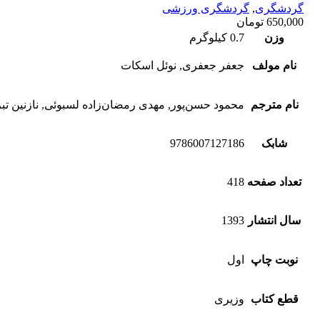
گردشگری
,
گردشگری ورزشی
650,000
تومان
وزن
0.7 کیلوگرم
نام مولف
جعفر جعفری, نوئل اسکات
نام مترجم
محمود حسن‌پور, مهدی رمضان‌زاده لسبوئی, نازنین تب
شابک
9786007127186
تعداد صفحه
418
سال انتشار
1393
نوبت چاپ
اول
قطع کتاب
وزیری