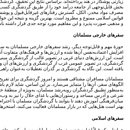
زیارتی پوشکار در هند پرداخته‌اند. براساس نتایج این تحقیق، گردش
بخش قابل‌توجهی از جامعه درآمد خود را از طریق گردشگری کسب می
مصرف مواد مخدر، الکل، گسترش رفتارهای غیرقابل‌قبول و پوشش ن
قوانین اسلامی ممنوع و مطرود است. بهترین گزینه و نتیجه این خواه
و مذهبی صورت پذیرد و این مفاهیم مورد توجه جدی قرار داشته باش
سفرهای خارجی مسلمانان
حوزۀ مهم و قابل‌توجه دیگر، رشد سفرهای خارجی مسلمانان به 
افزایش اعتمادبه‌نفس آن‌ها شده و ارزش­‌ها و فرهنگ‌­های متفاوت 
است. این ارزش‌­های دنیای غربی در تصویر غالب از گردشگری مبنی 
گردشگری، در تصویر عمومی غرب از گردشگری و ارزش­‌های آن و ای
یافته است. این نگاه به گردشگری بر گذران تعطیلات به‌عنوان راهی 
مسلمانان مسافران مشتاقی هستند و امروز گردشگری برای تفریح در ج
الگوهای سفر، آن‌ها را متمایز می­‌سازد. بر این اساس، شاید لازم با
به‌منظور تطبیق گردشگران رو‌به‌رشد مسلمان، به‌ویژه از منطقۀ خا
شرعی و آدرس مساجد و رستوران­‌هایی با غذای حلال را نیز به وب‌سا
میان‌فرهنگی آموزش دهند تا بتوانند با گردشگران مسلمان با احترا
بهتر است هتل‌هایی که در بازار مسلمانان فعالیت می­‌کنند، استخرها
سفرهای اسلامی
همانطور که قبلاً اشاره شد، سفرهای مسلمانان به سایر کشورهای