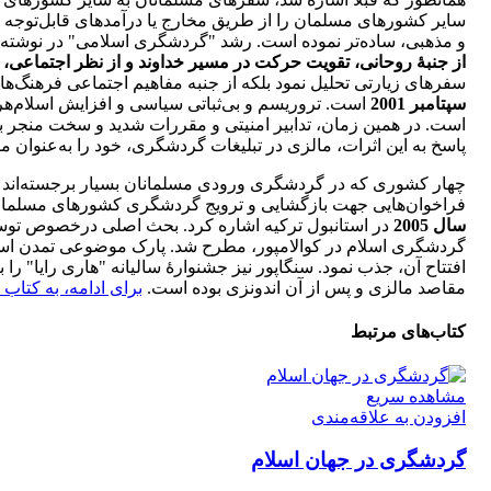
سایر کشورهای مسلمان را از طریق مخارج یا درآمدهای قابل‌توجه این
و مذهبی، ساده‌­تر نموده است. رشد "گردشگری اسلامی" در نوشته‌ه
از جنبۀ روحانی، تقویت حرکت در مسیر خداوند و از نظر اجتماعی، 
سفرهای زیارتی تحلیل نمود بلکه از جنبه مفاهیم اجتماعی فرهنگ­
سپتامبر 2001
است. تروریسم و بی‌ثباتی سیاسی و افزایش اسلام‌ه
است. در همین زمان، تدابیر امنیتی و مقررات شدید و سخت منجر 
پاسخ به این اثرات، مالزی در تبلیغات گردشگری، خود را به‌عنوان م
چهار کشوری که در گردشگری ورودی مسلمانان بسیار برجسته‌اند 
فراخوان‌هایی جهت بازگشایی و ترویج گردشگری کشورهای مسلمان 
سال 2005
در استانبول ترکیه اشاره کرد. بحث اصلی درخصوص تو
گردشگری اسلام در کوالامپور، مطرح شد. پارک موضوعی تمدن اسلام در کوالا ته نگاتو در حدود
افتتاح آن، جذب نمود. سنگاپور نیز جشنوارۀ سالیانه "هاری رایا" را ب
مقاصد مالزی و پس از آن اندونزی بوده است.
برای ادامه، به کتاب 
کتاب‌های مرتبط
مشاهده سریع
افزودن به علاقه‌مندی
گردشگری در جهان اسلام