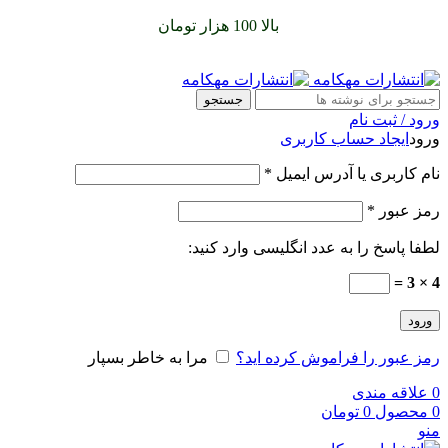
سفارشات خود را برای
بالا 100 هزار تومان
را با پیک رایگان تجربه
کنید
جستجو
ورود / ثبت نام
ورود
ایجاد حساب کاربری
نام کاربری یا آدرس ایمیل
*
رمز عبور
*
لطفا پاسخ را به عدد انگلیسی وارد کنید:
4 × 3 =
ورود
رمز عبور را فراموش کرده اید؟
مرا به خاطر بسپار
0
علاقه مندی
0
محصول
0
تومان
منو