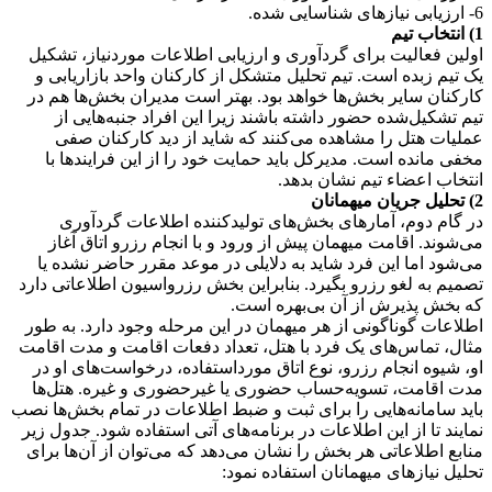
6- ارزیابی نیازهای شناسایی شده.
1) انتخاب تیم
اولین فعالیت برای گرد‌آوری و ارزیابی اطلاعات موردنیاز، تشکیل
یک تیم زبده است. تیم تحلیل متشکل از کارکنان واحد بازاریابی و
کارکنان سایر بخش‌‌ها خواهد بود. بهتر است مدیران بخش‌ها هم در
تیم تشکیل‌شده حضور داشته باشند زیرا این افراد جنبه‌هایی از
عملیات هتل را مشاهده می‌کنند که شاید از دید کارکنان صفی
مخفی مانده است. مدیرکل باید حمایت خود را از این فرایندها با
انتخاب اعضاء تیم نشان بدهد.
2) تحلیل جریان میهمانان
در گام دوم، آمارهای بخش‌های تولیدکننده اطلاعات گرد‌آوری
می‌شوند. اقامت میهمان پیش از ورود و با انجام رزرو اتاق آغاز
می‌شود اما این فرد شاید به دلایلی در موعد مقرر حاضر نشده یا
تصمیم به لغو رزرو بگیرد. بنابراین بخش رزرواسیون اطلاعاتی دارد
که بخش پذیرش از آن بی‌بهره است.
اطلاعات گوناگونی از هر میهمان در این مرحله وجود دارد. به طور
مثال، تماس‌های یک فرد با هتل، تعداد دفعات اقامت و مدت اقامت
او، شیوه انجام رزرو، نوع اتاق مورداستفاده، درخواست‌های او در
مدت اقامت، تسویه‌حساب حضوری یا غیر‌حضوری و غیره. هتل‌ها
باید سامانه‌هایی را برای ثبت و ضبط اطلاعات در تمام بخش‌ها نصب
نمایند تا از این اطلاعات در برنامه‌های آتی استفاده شود. جدول زیر
منابع اطلاعاتی هر بخش را نشان می‌دهد که می‌توان از آن‌ها برای
تحلیل نیازهای میهمانان استفاده نمود: