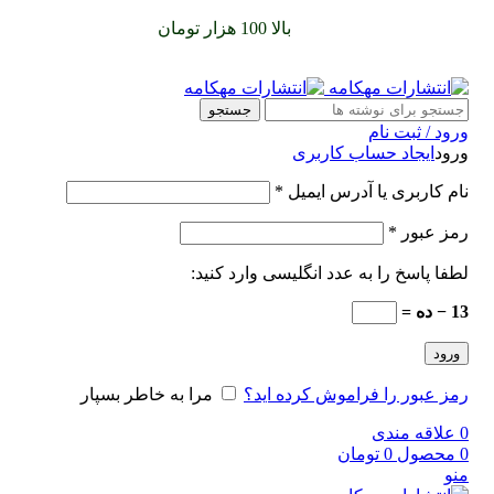
سفارشات خود را برای
بالا 100 هزار تومان
را با پیک رایگان تجربه
کنید
جستجو
ورود / ثبت نام
ورود
ایجاد حساب کاربری
نام کاربری یا آدرس ایمیل
*
رمز عبور
*
لطفا پاسخ را به عدد انگلیسی وارد کنید:
13 − ده =
ورود
رمز عبور را فراموش کرده اید؟
مرا به خاطر بسپار
0
علاقه مندی
0
محصول
0
تومان
منو