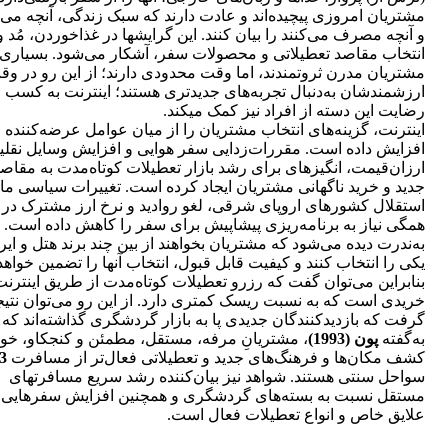
مشتریان امروزی پیچیده‌اند و عادت دارند که سبک زندگی، آنچه می‌
و آنچه مصرف ‌می‌کنند را بیان کنند. این گرایش‎ها در غذاخوردن، مُد 
انتخاب مقاصد تعطیلاتی و محصولات سفر، آشکار می‌شود. بسیاری 
مشتریان مدرن ثروتمندند، اما وقت محدودی دارند؛ از این رو در وق
ارزشمندشان به‎‌دنبال تجربه‌‎های جدیدتری هستند؛ اینترنت به کسب
رضایت این دسته از افراد نیز کمک می‎کند.
اینترنت، گزینه‎‌های انتخاب مشتریان را از میان عوامل عرضه‌کننده
افزایش داده است. مقررات‌زدایی سفر هوایی و افزایش وسایل نقلی
ارزان‌قیمت، انگیزه‎ای برای رشد بازار تعطیلات کوتاه‌مدت به مقاص
جدید و خرید ناگهانی مشتریان ایجاد کرده است. تغییرات سیاسی مان
استقلال کشورهای اروپای شرقی، لغو روادید و نرخ ارز مشترک در ا
همگی نیاز به برنامه‌ریزی پیشاپیش برای سفر را کاهش داده است.
به‎‌ندرت دیده می‌‎شود که مشتریان بخواهند از بین چند برند هتل و ای
یکی را انتخاب کنند و کیفیت قابل قبول، انتخاب آن‎ها را
بنابراین می‌توان گفت که رزرو تعطیلات کوتاه‌مدت از طریق اینترنت
خریدی است که به نسبت ریسک کم‏تری دارد. از این رو می‌توان نتیج
گرفت که بازدیدکنندگان جدیدی پا به بازار گردشگری گذاشته‌اند که
به‌گفته
پون (1993)
، مشتریانِ مرفه، مستقل، مطمئن و کنجکاو، خوا
کشف مکان‌ها و فرهنگ‌های جدید و تعطیلاتی فعال‌تر از مسافرت
3
سواحل سنتی هستند. شواهد نیز بیان‌کننده رشد سریع مسافرت‎های
مستقل نسبت به بسته‌های گردشگری و همچنین افزایش سفرهایی ب
علایق خاص و انواع تعطیلات فعال است.