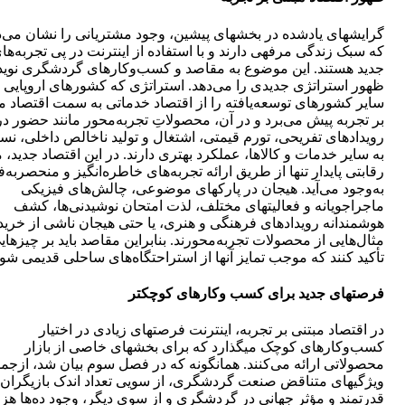
گرایش‎های یادشده در بخش‎های پیشین، وجود مشتریانی را نشان می
که سبک زندگی مرفهی دارند و با استفاده از اینترنت در پی تجربه‌ها
جدید هستند. این موضوع به مقاصد و کسب‎‌‌وکارهای گردشگری نوی
ظهور استراتژی جدیدی را می‌دهد. استراتژی که کشورهای اروپایی 
سایر کشورهای توسعه‌یافته را از اقتصاد خدماتی به سمت اقتصاد م
بر تجربه پیش‌ می‌برد و در آن، محصولاتِ تجربه‌محور مانند حضور در
رویدادهای تفریحی، تورم قیمتی، اشتغال و تولید ناخالص داخلی، نس
به سایر خدمات و کالاها، عملکرد بهتری دارند. در این اقتصاد جدید،
رقابتی پایدار تنها از طریق ارائه تجربه‎‌‌های خاطره‌انگیز و منحصر
به‎‌وجود می‌آید. هیجان در پارک‏های موضوعی، چالش‌های فیزیکی
ماجراجویانه و فعالیت‎های مختلف، لذت‌ امتحان‎ نوشیدنی‌ها، کشف
هوشمندانه رویدادهای فرهنگی و هنری، یا حتی هیجان ناشی از خرید
مثال‌هایی از محصولات تجربه‌محورند. بنابراین مقاصد باید بر چیزهای
تأکید کنند که موجب تمایز آن‎ها از استراحتگاه‌های ساحلی قدیمی شود.
فرصت‎های جدید برای کسب‎ وکارهای کوچک‎تر
در اقتصاد مبتنی بر تجربه، اینترنت فرصت‎های زیادی در اختیار
کسب‌‎وکارهای کوچک می‎گذارد که برای بخش‎های خاصی از بازار
محصولاتی ارائه می‌کنند. همان‎گونه که در فصل سوم بیان شد، ازج
ویژگی‎های متناقض صنعت گردشگری، از سویی تعداد اندک بازیگران
قدرتمند و مؤثر جهانی در گردشگری و از سوی دیگر، وجود ده‌ها هزا