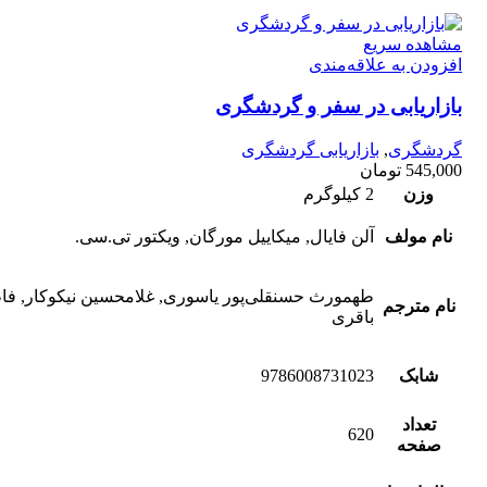
مشاهده سریع
افزودن به علاقه‌مندی
بازاریابی در سفر و گردشگری
گردشگری
,
بازاریابی گردشگری
545,000
تومان
وزن
2 کیلوگرم
نام مولف
آلن فایال, میکاییل مورگان, ویکتور تی.سی.
طهمورث حسنقلی‌پور یاسوری, غلامحسین نیکوکار, فا
نام مترجم
باقری
شابک
9786008731023
تعداد
620
صفحه