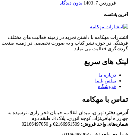
فروردین 7, 1403
بدون دیدگاه
آخرین پادکست
انتشارات مهکامه با داشتن تجربه در زمینه فعالیت های مختلف
فرهنگی در حوزه نشر کتاب و به صورت تخصصی در زمینه صنعت
گردشگری فعالیت می نماید.
لینک های سریع
درباره ما
تماس با ما
فروشگاه
تماس با مهکامه
آدرس دفتر:
تهران، میدان انقلاب، خیابان فخر رازی، نرسیده به
چهارراه لبافی‌نژاد، کوچه انوری، پلاک 8، طبقه دوم
شماره‌های واحد فروش:
02166961509 و 02166497050
شماره‌‌ی واحد نشر:
02166488203