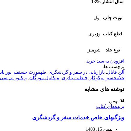
سال انتشار
1396
نوبت چاپ
اول
قطع کتاب
وزیری
نوع جلد
شومیز
افزودن به سبد خرید
برچسب ها:
آلن فایال
,
بازاریابی در سفر و گردشگری
,
طهمورث حسنقلی‌پور یا
غلامحسین نیکوکار
,
فاطمه باقری
,
میکاییل مورگان
,
ویکتور تی.سی
نوشته های مشابه
04
بهمن
بریده‌های کتاب
ویژگی‎های خاص خدمات سفر و گردشگری
بهمن 15, 1403