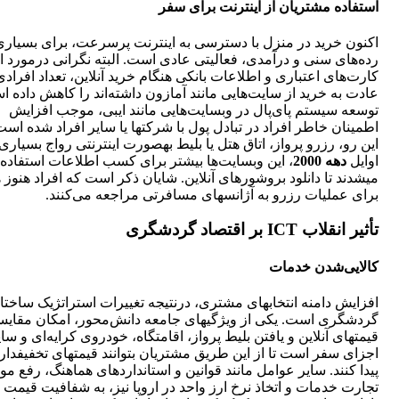
استفاده مشتریان از اینترنت برای سفر‌
اکنون خرید در منزل با دسترسی به اینترنت پرسرعت، برای بسیاری
رده‌های سنی و درآمدی، فعالیتی عادی است. البته نگرانی درمورد ا
کارت‌های اعتباری و اطلاعات بانکی هنگام خرید آنلاین، تعداد افراد
عادت به خرید از سایت‌هایی مانند آمازون داشته‌اند را کاهش داده ا
توسعه سیستم پای‌پال در وب‎سایت‌هایی مانند ای‏بی، موجب افزایش
اطمینان خاطر افراد در تبادل پول با شرکت‎ها یا سایر افراد شد
این رو، رزرو پرواز، اتاق هتل یا بلیط به‎صورت اینترنتی رواج ب
اوایل
دهه 2000
، این وب‎سایت‌ها بیشتر برای کسب اطلاعات استفاده
می‎شدند تا دانلود بروشورهای آنلاین. شایان ذکر است که افراد هنوز 
برای عملیات رزرو به آژانس‎های مسافرتی مراجعه می‌کنند.
تأثیر انقلاب
ICT
بر اقتصاد گردشگری
کالایی‌شدن خدمات
افزایش دامنه انتخاب‎های مشتری، درنتیجه تغییرات استراتژیک ساختا
گردشگری است. یکی از ویژگی‎های جامعه دانش‌محور، امکان مقا
قیمت‎های آنلاین و یافتن بلیط پرواز، اقامتگاه، خودروی کرایه‌ای و سای
اجزای سفر است تا از این طریق مشتریا
پیدا کنند. سایر عوامل مانند قوانین و استانداردهای هماهنگ، رفع موا
تجارت خدمات و اتخاذ نرخ ارز واحد در اروپا نیز، به شفافیت قیمت 