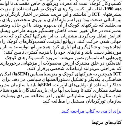
کسب‎‌وکار کوچک است که معرف ویژگی‎های خاص مقصدند. تا اواسط
دهه 1990
، اغلب این کسب‎‌وکارهای کوچک توانایی استفاده از مزیت
پیشرفت‎های
ICT
را نداشتند و این مزیت بیشتر در اختیار بازیگران ب
بین‎‌المللی صنعت بود؛ زیرا سرمایه‎‌گذاری و نیروی متخصص زیادی 
می‌طلبید که شرکت‎های کوچک از آن بی‎‌بهره بودند. با این حال، و
به‌‎سرعت در حال تغییر است. کاه
افزایش تمایل وب‌گردی مشتریان، به این شرکت‎ها کمک کر
جهانی‌ شدن حرکت کنند. درواقع اینترنت، کسب‎‌وکارهای کوچک 
ایجاد هویت و شکل‌گیری آن‎ها یاری کرد. همچنین آن‎ها توانست
موردنظر دست یابند و نیاز‌های خود را با هزینه کمتری تأمین کنند؛
چیزهایی که ناممکن تصور می‌شد. امروزه کسب‎‌وکارهای کوچک
آینده‌نگر، در خلق مشترک ارزش محصولات از مزیت‎هایی 
که به‌‎راحتی می‌توانند ارتباطات شخصی برقرار کنند.
ICT
همچنین به شرکت‎های کوچک و متوسط‌مقیاس (
SEM‌ها
) امکان
هماهنگی با یکدیگر و تشکیل دستورالعمل‏های سیاسی می‌‎دهد. برای
حداکثر استفاده از توانایی‌های اینترنت،
SEMها
باید با سازمان مدیر
مقاصد همکاری کنند تا وب‎سایت آن‎ها برای بازدیدکنندگان بالقوه شن
شود. مثال بازاریابی مشارکتی آنلاین را در مطالعه موردی وب‎سایت
سازمان تورگردانان مستقل را مطالعه کنید.
برای ادامه، به کتاب مراجعه کنید.
کتاب‌های مرتبط