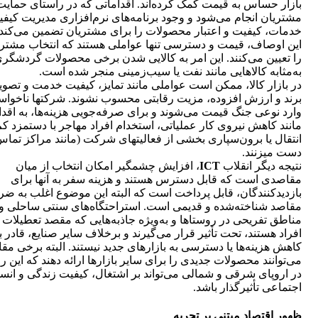
بازار حساس به قیمت کمک‌ کرده‌اند. اقداماتی که در راستای حمایت
مشتریان انجام می‌شود و وجود برنامه‎‌های نرم‌افزاری مدیریت 
خدمات، کیفیت و اعتبار محصولات را برای مشتریان تضمین‌ می‌کند. 
این اوصاف، قیمت و دسترسی تنها عواملی هستند که انتخاب مشتری
را تعیین می‌کنند. این امر به کالایی‌ شدن برخی محصولات گردشگر
به‎‌مثابه کالاهایی مانند نفت یا سیب‌زمینی منجر شده است.
در بازار کالا، ممکن است عواملی مانند تمایز، کیفیت خدمت و تصوی
برند و ارزش افزوده، مزیت رقابتی محسوب نشوند. شر
وارد نوعی جنگ قیمت می‌شوند و برای صرفه‌جویی
مانند کاهش نیروی کار عملیاتی، استخدام افراد مهاجر با دستمزد کم
انتقال یا برون‌سپاری بخشی از فعالیت‎های شرکت (مانند مراکز تم
دست می‎زنند.
نتیجه دیگر انقلاب
ICT
، افزایش چشمگیر امکان انتخاب از میان
مقاصدی است که قابل دسترس هستند و هزینه سفر به آن‎ها برای
بازدیدکنندگان، قابل پرداخت است که البته این موضوع اغلب به ضر
مقاصد شناخته‌شده و قدیمی است. استراحتگاه‌های سنتی ساحلی و
مناطق تفریحی در روستاها و به‎‌ویژه جاذبه‌‎هایی که مقصد 
افراد هستند، تحت تأثیر قرار می‌گیرند و برخلاف سایر صنایع، قادر ب
کاهش هزینه‎‌ها یا دسترسی به بازارهای جدید نیستند. البته برخی م
می‌توانند محصولات جدیدی را برای سایر بازارها ارائه دهند که این رو
در اروپای شرقی و شمالی می‌تواند بر اشتغال، کیفیت زندگی و انس
اجتماعی تأثیرگذار باشد.
ظهور اقتصاد مبتنی بر تجربه