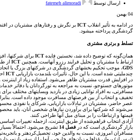
ارسال توسط
fatemeh alimoradi
04
بهمن
در ادامه به تأثیر انقلاب
ICT
بر نگرش و رفتارهای مشتریان در اقتص
گردشگری پرداخته می‎شود.
تسلط و برتری مشتری
همان‌گونه که توضیح داده شد، نخستین فایده
ICT
برای شرکت‎ها
ارتباط با مشتریان و تحلیل فرایند رزرو آن‎هاست. همچنین
ICT
از طر
GDS
، موجب تحکیم بخش‎های گردشگری در شرکت‎های بزرگ 
چندملیتی شده است. با این حال، تأثیرات بلندمدت بازاریابی
ICT
احتم
در افزایش قدرت مشتریان ظاهر می‌شود. استفاده زیاد از اینترنت و
موتورهای جست‎وجو، نسبت به مراجعه به تورگردانان یا دفاتر خدما
مسافرتی، به افراد توانایی زیادی در بازدید وب‎سایت‎های م
تخفیف و انتخاب از بین فرصت‎های مسافرت موجود داده است. بنا
عصر حاضر، مشتریان در تبادلات بازاریابی، شرکای با نفوذی محس
می‌شوند که شرکت‎ها برای برآوردن نیازهای شخصی آنان، باید محص
قیمت‎ها و ارتباطات را بر مبنای میل آن‎ها طراحی کنند.
آزادی انتخاب فراهم‌شده از طریق اینترنت، ازجمله تغییرات اساسی 
بازار گردشگری است که در
فصل 14
تشریح می‌شود. احتمالاً بسیار
مسافران امروزی، نسبت به والدین خود، تحصیل‌کرده‎تر 
(ترس از) پرواز، غذاها و زبان‌های خارجی، آن‎ها را از سفر بازنمی‌دار