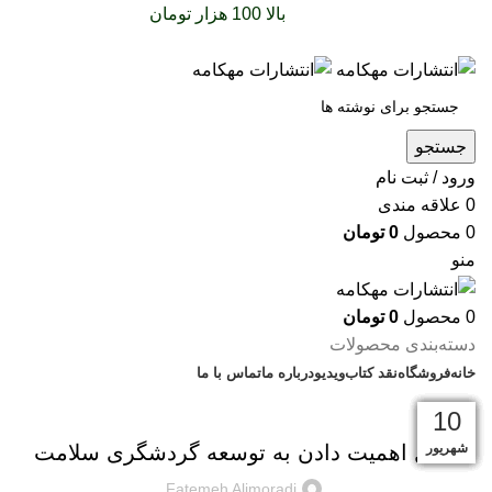
سفارشات خود را برای
بالا 100 هزار تومان
را با پیک رایگان
تجربه کنید
جستجو
ورود / ثبت نام
0
علاقه مندی
0
محصول
0
تومان
منو
0
محصول
0
تومان
دسته‌بندی محصولات
خانه
فروشگاه
نقد کتاب
ویدیو
درباره‌ ما
تماس با ما
بریده‌های کتاب
11
10
01
29
29
25
21
10
10
دی
دی
آذر
آبان
آبان
شهریور
شهریور
شهریور
شهریور
دلایل اهمیت دادن به توسعه گردشگری سلامت
Fatemeh Alimoradi