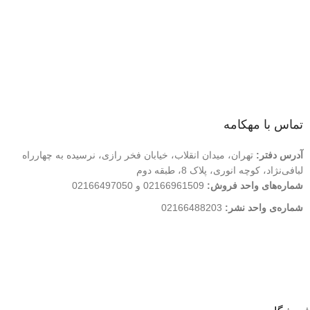
لینک های سریع
درباره ما
تماس با ما
فروشگاه
تماس با مهکامه
آدرس دفتر:
تهران، میدان انقلاب، خیابان فخر رازی، نرسیده به چهارراه
لبافی‌نژاد، کوچه انوری، پلاک 8، طبقه دوم
شماره‌های واحد فروش:
02166961509 و 02166497050
شماره‌‌ی واحد نشر:
02166488203
کلیه حقوق این وب سایت متعلق به انتشارات مهکامه می باشد.