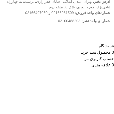
آدرس دفتر:
تهران، میدان انقلاب، خیابان فخر رازی، نرسیده به چهارراه
لبافی‌نژاد، کوچه انوری، پلاک 8، طبقه دوم
شماره‌های واحد فروش:
02166961509 و 02166497050
شماره‌‌ی واحد نشر:
02166488203
کلیه حقوق این وب سایت متعلق به انتشارات مهکامه می باشد.
فروشگاه
0
محصول
سبد خرید
حساب کاربری من
0
علاقه مندی