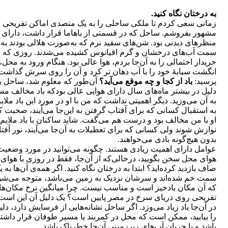
به درختان نگاه کنید.
زمانی سعی کردم تا ملکی ساحلی را به یک متصدی اماکن تفریحی
مشهور بفروشم. ساحل که در قسمتی از باهاما قرار داشت، دارای
منظره‏‏ای دیدنی بود. شن‌های سفید نرم که به‌صورت هلالی بودند به
سمت آب‌های درخشان و گرم اقیانوس کشیده می‌شدند. روزی که 
خریدار احتمالی را به آن‌جا بردم، هوا عالی بود. هنگام ورود به محل، 
انگشت سبابۀ خود را با آب دهان تر کرد و آن را روی سرش گذاشت
پرسید:
باد از کجا و چه موقع می‌آید؟
آن‌طور که معلوم شد، ساحل به
دلیل در بیشتر ماه‌‏های سال دارای هوایی عالی بودکه باد مخالف مست
به آن می‌وزید. دیگر اهمیتی نداشت که من با او در مورد این باد ملای
به استقبال کسانی که برای آفتاب گرفتن به این‌جا می‏‌آیند، صحبت ک
او با من مخالف بود و درست هم می‌گفت. شاید ساکنان با باد ملایم
نوازش شوند ولی کسانی که برای تعطیلات به آن‌جا می‏‌آیند، نور آفتا
بدون هیچ‌گونه بادی می‌خواهند.
عوامل دارای اهمیت زیادی هستند. چگونه می‌‏توانید در مورد وضعیت
هوای محل سخن بگویید، درحالی‌که از آن‌جا، فقط در روزی با هوای
صاف بازدید کرده‏‌اید؟ ابتدا به درختان نگاه کنید. اگر همه‏‌ی آن‌ها به 
سمت خم شده‏‌اند و سرشان نزدیک به زمین می‌‏باشد، متوجه می‌‏شو
که آن مکان بادخیز است و مناسب نیست. چرا میانگین نرخ مکان‏‌ه
تفریحی روی دریای سرخ در مصر پایین است؟ یک دلیل آن این است
در آن‌جا باد زیاد می‌‏وزد. اگر ساحل نشانه‏‌هایی از فرسایش دارد، دلی
را بیابید، ممکن است که محل در کمربند یا مسیر طوفان قرار داشت
باشد و یا جریان آب‏‌های زیرزمینی آن‌جا خطرناک باشد.