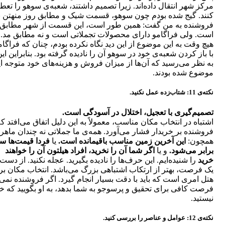
مرکز شهر انتقال داده‌اند. زیرا تصمیم داشتند، شعبه‌ی سوهو را تعط
کنند. گیج شده بودم چون سوهو، قسمت شیک و مطابق روز منهتن بو
فروشنده به من گفت: همین طور است، این قسمت از شهر مطابق 
است. ولی فراگامو دارای محصولات تجملاتی است و نه مطابق مد.
هیچ وقت به این موضوع از این دید نگاه نکرده بودم، چنان که فراگام
با باز کردن شعبه‌‏ی خود در سوهو آن را نادیده گرفته بود. بنابراین این
به نظر می‌‏رسید که آن‌ها از میزان فروش و هزینه‏‌های خود متوجه ا
موضوع شده بودند.
نکته‌ی 11: شتاب‌زده عمل نکنید.
تصمیم‌گیری با تعجیل، اختلال ‏در آسودگی است.
اشتباه در انتخاب مکان مناسب، معمولاً به این دلیل اتفاق می‏‌افتد ک
فروشنده بر خریدار فشار می‏‌آورد. همه‌ی ما جملاتی نه چندان ماهرا
همچون:
این آخرین زمین مناسب باقیمانده است.
یا
فردا قیمت‏‌ها س
برابر می‏‌شود.
و یا
اگر شما آن را نخرید، افراد هیلتون آن را خواهند
خرید
را شنیده‌‏ایم. این حرف‏‌ها را نادیده بگیرید. عجله نکنید. از دست
یک فرصت، بهتر از ارتکاب اشتباهی بزرگ می‌‏باشد. انتخاب مکان بر
هتل امری است که باید با دقت بسیار انجام گیرد. اگر فروشنده نمی‏‌ت
فرصت کافی برای تحقیق و پرس‏و‏جو به شما بدهد، به او بگویید که خر
نیستید.
نکته‌ی 12: عوامل و عناصر را بررسی کنید.