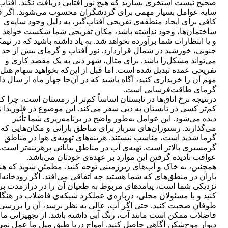
صحیح نیست استخری بسازید که هیچ نور آفتابی دریافت نکند. آفتاب
سایه عوامل بسیار مهمی برای گردشگران محسوب می‌شوند. اگر 
کافی برای ایجاد منطقه‌ی تفریحی آفتاب‌گیر، به دلیل وجود سایه‌ی
ساختمان‌ها، وجود نداشته باشد، مکان تفریحی شما شکست خواهد 
و یا انتظارات شما برآورده نخواهد شد. به یاد داشته باشید که در نیمک
جنوبی، خورشید در شمال قراردارد. نور آفتاب و گرمای بیش از حد ن
می‌تواند مشکل‌زا باشد. برای مثال، شهر دبی به یک مقصد کاری و
تفریحی عمده تبدیل شده است. اما قبل از این‌که بخواهید سهام هتل‌
مهم آن را خریداری کنید، آگاه باشید که در آن‌جا چهار ماه از سال دا
گرمای طاقت‌فرسایی است.
درنتیجه نرخ اتاق‌ها در تابستان اساساً کم‌تر از زمستان است، چرا ک
کم‌تر کسی در تابستان به دبی سفر می‏‌کند. این موضوع در فلوریدا ن
دیده می‌شود. این عوامل به‌طور واضح در برنامه‌‏ریزی شما تأثیر
می‌گذارند. رستوران‏‌های سرباز برای مناطق بارانی و مکان‏‌هایی که ب
گرما شدید است، مناسب نیستند. هزینه‏‌های تهویه‏‌ی هوا در مناطق
گرمسیری بالاتر است. تهیه‏‌ی آب در مناطق بیابانی پرهزینه‏‌تر است.
عواقب نادیده گرفتن این موارد بر عهده‌ی خودتان می‌باشد.
همچنین، به خاک و آب‏‌های زیرزمینی توجه کنید. مطمئن شوید که هن
باران در منطق‌ه‏ای که شما هستید چه اتفاقی می‌افتد. اگر رودخانه‌‏ا
نزدیکی شما است، پیامدهای مربوط به طغیان آن را در درازمدت ب
کنید و با مسئولان محلی، درباره‏‌ی عملکرد شبکه‏‌ی فاضلاب در هنگا
طوفان صحبت کنید. حتی اگر آب، عالی به نظر برسد، آن را بررسی 
فاضلاب ممکن است مانند آب، رنگ آبی داشته باشد. از تجهیزاتی مان
دیوار موج‌شکن آگاهی حاصل کنید. امواج دریا طبق میل ما عمل نمی‌‏