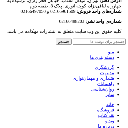
آدرس دفتر:
تهران، میدان انقلاب، خیابان فخر رازی، نرسیده به
چهارراه لبافی‌نژاد، کوچه انوری، پلاک 8، طبقه دوم
شماره‌های واحد فروش:
02166961509 و 02166497050
شماره‌‌ی واحد نشر:
02166488203
کلیه حقوق این وب سایت متعلق به انتشارات مهکامه می باشد.
جستجو
منو
دسته بندی ها
گردشگری
مدیریت
هتلداری و مهمان‌نوازی
راهنمایان
روان‌شناسی
سایر
خانه
فروشگاه
نقد کتاب
ویدیو
درباره‌ ما