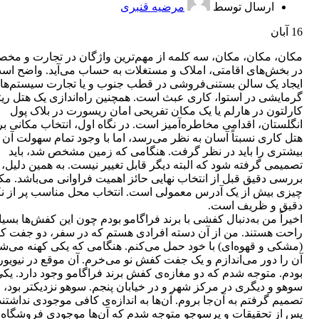
ارسال توسط
مرضیه قنبری
16
آبان
مکان، مکان، مکان، سه کلمه از مهم‌ترین واژگان در تجارت و مخص
در بخش‌‏های اقامتی، املاک و مستغلات به حساب می‌‏آید. واضح اس
ایجاد یک سالن بستنی‌فروشی در قطب جنوب و یا تجارت سیستم‌‏ها
گرمایشی در استوا، کاری عبث است. همچنین راه‌‏اندازی یک هتل ر
کارلتون در هارلم یا یک مکان تفریحی امان ریسورت در بلاک پول
انگلستان، اقدامی مخاطره‌آمیز است. در نگاه اول، انتخاب مکانی ب
هتل کاری نسبتاً آسان به نظر می‌رسد، اما با وجود تمام سهولت آن 
بیشتری را باید در نظر گرفت. هنگامی که زمین مشخص شد، باید
تصمیمی گرفته شود که البته دیگر قابل تغییر نیست. به همین دلیل،
بررسی دقیق قبل از انتخاب نهایی حائز اهمیت فراوانی می‌‏باشد. مک
چیزی بیش از یک آدرس معمولی است. انتخاب محل مناسب پر از ن
دقیق و ظریف است.
اخیراً من به‌دنبال کفشی با برند فراگامو بودم چون این کفش‌ها بسیا
راحت هستند. من از آن دسته افرادی هستم که در سفر، دو جفت 
(مشکی و قهوه‌ای) با خود حمل می‏‌کنم. هنگامی که یکی کهنه می‌‏ش
آن را دور می‌‏اندازم و یک جفت کفش نو می‏‌خرم. آن موقع در نیویو
بودم. متوجه شدم که دو مغازه‌‏ی کفش برند فراگامو وجود دارد. یکی
سوهو و دیگری در مرکز شهر و در خیابان پنجم. سوهو نزدیک‏تر بود،
تصمیم گرفتم به آن‌جا بروم. آن‌ها به اندازه‌ی کافی موجودی نداشتند
پس از تحقیقات و پرس‏وجو متوجه شدم که آن‌ها موجودی فروشگاه ر