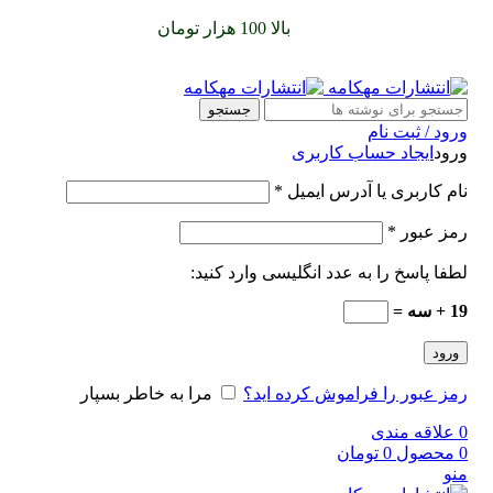
سفارشات خود را برای
بالا 100 هزار تومان
را با پیک رایگان تجربه
کنید
جستجو
ورود / ثبت نام
ورود
ایجاد حساب کاربری
نام کاربری یا آدرس ایمیل
*
رمز عبور
*
لطفا پاسخ را به عدد انگلیسی وارد کنید:
19 + سه =
ورود
رمز عبور را فراموش کرده اید؟
مرا به خاطر بسپار
0
علاقه مندی
0
محصول
0
تومان
منو