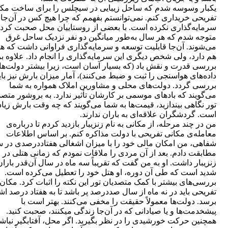
یکبار وسوسه شدم که ساحل زیبایی در سیچلس را برای ساخت مکا
تفریحی خریداری کنم. نمی‌توانستم بفهمم که چرا هیچ کس در آن‌جا
سرمایه‏‌گذاری نکرده است. با بعضی از روستاییان محل صحبت کرد
متوجه شدم که هر سال به‌طور میانگین دو نفر نزدیک ساحل غرق
می‌‏شوند. آن‌جا قابلیت توسعه و سرمایه‏‌گذاری فراوانی داشت که هن
هم دارد، ولی شخص دیگری این سرمایه‌‏گذاری را انجام داد. علاوه بر
بررسی قدرت و نقش باد (که بسیار آسان است، زیرا بیشتر دولت‌ها
داده‌های هواسنجی را ثبت و ضبط می‌کنند)، آمار میزان بارش نیز بای
بررسی گردد. دولت‌های محلی و مشاورین املاک همواره به شما
می‌گویند که بادهای موسمی بر کارشان تأثیر ندارد. به بروشور متصد
تور نگاهی بیندازید، قیمت‌ها به شما می‏‌گویند که چه وقت بارش زیاد
است. گردشگران علاقه‌ای به باران ندارند.
من در چند مرحله، از مکانی به نام زنزیبار بازدید کردم تا درباره‌ی
معامله‌ی مکانی تفریحی با دولت مذاکره کنم. بر اساس اطلاعات
شفاهی، من امکان مالی خود را با میزان اشغالی هفتاددرصدی در 
مطابقت دادم. بعد از آن مردی را ملاقات نمودم که زمانی هتلی در
زنزیبار داشت. او به من گفت که تقریباً سه ماه در سال آن‌قدر باران
شدید است که طی آن دوره، او هتل خود را تعطیل می‌کرده است.
بررسی‌های بیشتر با کمک متصدیان تور این نکته را اثبات کرد. مکان
تفریحی باید در نه ماه از سال صددرصد پر باشد تا به هفتاد درصد اش
برسد. دولت‏‌ها معمولاً حقیقت را مخفی می‌کنند. بهتر است با
پیشخدمت‌ها و یا صیادانی که در آن‌جا زندگی می‏کنند، صحبت کنید.
همچنین حرکت خورشیدی را در نظر بگیرید. اگر محل، آفتاب‏گیر نباش