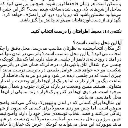
و ممکن است هر زمان فاجعه‌آفرین شوند. همچنین بررسی کنید که آ
ساحل از شن‏‌های لای روبی شده ساخته شده است؟ اگر این چنین 
می‏‌توانید مطمئن باشید که دیر یا زود دریا آن را تصرّف خواهد کرد.
نگهداری از دست‌‏آوردهایتان می‌‏تواند چالش‌برانگیز باشد.
نکته‌ی 13: محیط اطرافتان را درست انتخاب کنید.
آیا این محل مناسب است؟
اگر مکان انتخاب‌شده به نظرتان مناسب می‏‌رسد، محل دقیق را چگ
انتخاب می‏‌کنید؟ آیا این محل مناسب است؟ باترسی در لندن تنها صد
در امتداد رودخانه‌ی تایمز از چلسی فاصله دارد، اما یک هتل کوچک د
چلسی نرخ اشغال اتاق بالایی دارد، در‌حالی‌که همان هتل در باترسی ب
شکست مواجه خواهد شد. عوامل طبیعی در باترسی درست مانند آ
چیزی است که در چلسی دیده می‏‌شود و هر دو نیز به یک فاصله از
ساعت بیگ بن قرار دارند، اما هر یک از آن‌ها دارای وضعیت و اعتبار
متفاوتی هستند. همین وضعیت در پارک مرکزی جنوب و شمال منهتن
موجود است. هر دوی آن‌ها در کنار پارک قرار دارند اما یکی از آن‌ها 
محل نامناسبی می‌‏باشد.
این مثال‌ها برای کسانی که در لندن و نیویورک زندگی می‌کنند واضح
مبرهن است، اما چنین مواردی معمولاً برای کسانی که بیرون از شه
زندگی می‌کنند و قصد انتخاب توسعه‌‏ی محل خود را دارند واضح نی
تعیین مرز بین محل مناسب و نامناسب معمولاً آسان نیست. در شه
مانند نیویورک، این محل می‌‏تواند به کوچکی عرض یک خیابان یا حاش