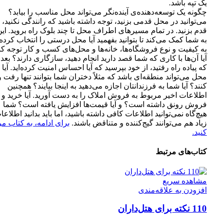
یک تپه باشد.
چگونه یک توسعه‌دهنده‏‌ی آینده‌‏نگر می‌تواند محل مناسب را بیابد؟
می‏‌توانید در محل قدمی بزنید، توجه داشته باشید که رانندگی نکنید،
قدم بزنید. در تمام مسیرها‏ی اطراف محل تا چند بلوک راه بروید. این
به شما کمک می‏‌کند تا بتوانید بفهمید آیا محل درستی را انتخاب کرده‌‏ا
به کیفیت و نوع فروشگاه‌‏ها، خانه‏‌ها و محل‏‌های کسب و ‏کار توجه کن
آیا آن‌ها با کاری که شما قصد دارید انجام دهید، سازگاری دارند؟ بعد 
که پیاده راه رفتید، از خود بپرسید که آیا احساس امنیت کرده‌اید. آیا 
محل می‌‏تواند منطقه‌‏ای باشد که مثلاً دختران شما بتوانند تنها رفت 
کنند؟ آیا شما به فرزندانتان اجازه می‏‌دهید به این‏جا بیایند؟ همچنین
اطلاعات اخیر مربوط به فروش املاک را به دست آورید. آیا خرید و
فروش رونق داشته است؟ و آیا قیمت‌ها افزایش یافته است؟ شما
هیچ‌گاه نمی‌‏توانید اطلاعات کافی داشته باشید، اما باید بدانید اطلاعا
زیاد هم می‏‌توانند گیج‌کننده و متناقض باشند.
برای ادامه، به کتاب م
کنید.
کتاب‌های مرتبط
مشاهده سریع
افزودن به علاقه‌مندی
110 نکته برای هتل‌داران