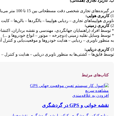
ب. کاربرد تجاری (همگانی)
در گیرنده‌های تجاری شخصی دقت مسطحاتی بین 15 تا 100 متر می‌باشد.
1)
کاربری هوایی:
ناوبری هواپیماهای تجاری – ردیابی هواپیما – بالگردها – بالن‌ها – کایت 
2)
کاربری زمینی:
* توسط افراد (راهنمایان جهانگردی، مهندسی و نقشه برداران، اکتشا
* توسط وسایل نقلیه زمینی (دوچرخه – موتور – انواع خودروها و ...)
به منظور ناوبری – ردیابی – هدایت خودروها و موقعیت‌یابی و کنترل آنه
3)
کاربری دریایی:
توسط قایق‌ها – کشتی‌ها به منظور ناوبری دریایی – هدایت و کنترل –
کتاب‌های مرتبط
مشاهده سریع
افزودن به علاقه‌مندی
نقشه‌ خوانی و GPS در گردشگری
منابع کنکور گردشگری
,
کنکور ارشد
,
گردشگری
,
نقشه‌خوانی