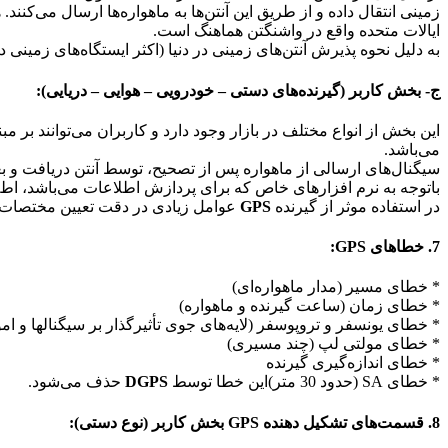
زمینی انتقال داده و از طریق ‌این آنتن‌ها به ماهواره‌ها ارسال می‌ک
‌ایالات متحده واقع در واشنگتن هماهنگ است.
به دلیل نحوه پذیرش آنتن‌های زمینی در دنیا (اکثر‌ ایستگاه‌های زمینی 
ج- بخش کاربر (گیرنده‌های دستی – خودرویی – هوایی – دریایی):
این بخش از انواع مختلف در بازار وجود دارد و کاربران می‌توانند بر مبن
می‌باشد.
سیگنال‌های ارسالی از ماهواره پس از تصحیح، توسط آنتن دریافت و ب
باتوجه به نرم افزارهای خاص که برای پردازش اطلاعات می‌باشد، اطلاع
در استفاده موثر از گیرنده
GPS
عوامل زیادی در دقت تعیین مختصات و
7. خطاهای GPS:
* خطای مسیر (مدار ماهواره‌ای)
* خطای زمان (ساعت گیرنده و ماهواره)
* خطای یونسفر و تروپوسفر (لایه‌های جوی تأثیرگذار بر سیگنالها و امو
* خطای مولتی لپ (چند مسیری)
* خطای اندازه‌گیری گیرنده
* خطای SA (حدود 30 متر)‌این خطا توسط
DGPS
حذف می‌شود.
8. قسمت‌های تشکیل دهنده GPS بخش کاربر (نوع دستی):