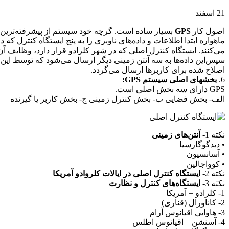
21
اسفند
اصول کار
GPS
بسیار ساده است. گرچه خود سیستم از پیشرفته‌ترین اب
ماهواره ابتدا اطلاعات و داده‌های ناوبری را به پنج‌ ایستگاه کنترل که
می‌کنند.‌ ایستگاه کنترل اصلی که در شهر کلرادو قرار دارد، وظایف آن
سپس‌این داده‌ها به سه آنتن زمینی دیگر ارسال می‌شود که توسط‌ این 
اصلاح شده برای کاربرها ارسال می‌گردد.
6.
بخشهای اصلی سیستم GPS:
GPS دارای سه بخش اصلی است.
الف- بخش فضایی ب- بخش کنترل زمینی ج- بخش کاربر یا گیرنده
نكته 1-
آنتن‌های زمینی
• دیدگوگارسیا
• آسانسیون
• کوواجالین
نكته 2-
ایستگاه کنترل اصلی در ‌ایالات کلروادو آمریکا
نكته 3-
ایستگاه‌های کنترل و نظارت
1- کلرادو = آمریکا
2- کاناورال (قناری)
3- ‌هاوایی اقیانوس آرام
4- آسنشن – اقیانوس اطلس