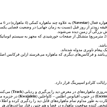
Navestar
) به علاوه چند ماهواره کمکی (4 ماهواره) در 6 مدار تقریباً دایره‌ای با زاویه 55 درجه از یکدیگر قرار دارند.
نیروی الکتریسیته مورد نیاز‌این ماهواره‌ها از طریق دو صفحه (تقریباً 2/7 مترمربع) متشکل از صفحات
ر‌ایالت کلرادو اسپیرینگ قرار دارد.
‌روزی ماهواره‌های در معرض دید را پی‌گیری و ردیابی (
Track
) می‌کنند
Escens
) در جنوب اقیانوس اطلس – کاواجلین (
Kwajalein
) در جزیره ما
ارت به طور مداوم تمام ماهواره‌های قابل دید را ردگیری کرده و اطلاعا
مشخص کننده موقعیت ماهواره در فضا و هم چنین رفتار ساعت‌های هر ماهو