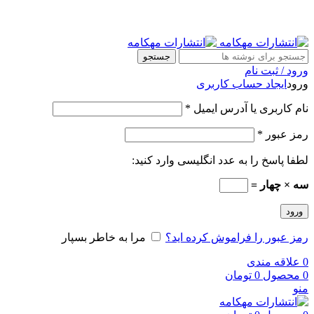
جستجو
ورود / ثبت نام
ورود
ایجاد حساب کاربری
نام کاربری یا آدرس ایمیل
*
رمز عبور
*
لطفا پاسخ را به عدد انگلیسی وارد کنید:
سه × چهار =
ورود
رمز عبور را فراموش کرده اید؟
مرا به خاطر بسپار
0
علاقه مندی
0
محصول
0
تومان
منو