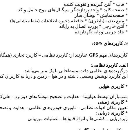
* قاب * آنتن گیرنده و تقویت کننده
* صفحه کلید * واحد پردازشگر سیگنال‌های موج حامل و کد
* صفحه‌نمایش * نوسان ساز
* منبع تغذیه (باطری) * حافظه ذخیره اطلاعات (نقطه نشانی‌ها)
* آنتن خارجی * پورت اتصال به رایانه
* جلد چرمی و پایه نگهدارنده
9. کاربردهای GPS:
کاربردهای مهم
GPS
عبارتند از: کاربرد نظامی – کاربرد تجاری (همگان
الف. کاربرد نظامی:
درگیرنده‌های نظامی دقت مسطحاتی تا یک متر می‌باشد.
این کاربرد پوشش وسیعی داشته و در هوا – زمین و دریا به کاربران کم
* کاربری هوایی
بمب‌باران توسط هواپیما – هدایت و تصحیح موشک‌های دوربرد – هلی‌کو
* کاربری زمینی
تعیین مکان ادوات نظامی – ناوبری خودروهای نظامی – هدایت و تصحیح
* کاربری دریایی:
زیردریایی – کشتی‌ها و انواع قایق‌ها – عملیات مین‌یابی