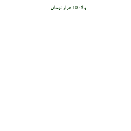
سفارشات خود را برای
بالا 100 هزار تومان
را با پیک رایگان تجربه کنید