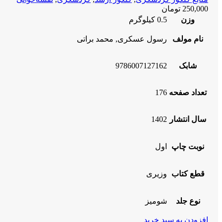
250,000
تومان
وزن
0.5 کیلوگرم
نام مولف
رسول عسکری, محمد براتی
شابک
9786007127162
تعداد صفحه
176
سال انتشار
1402
نوبت چاپ
اول
قطع کتاب
وزیری
نوع جلد
شومیز
افزودن به سبد خرید