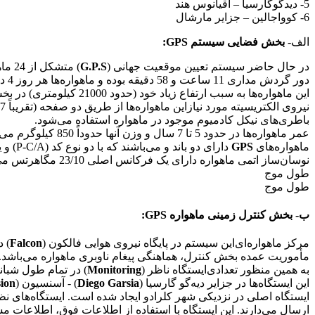
5- دیدگوگارسیا – اقیانوس هند
6- کوواجالین – جزایر مارشال
الف-
بخش فضایی سیستم GPS:
در حال حاضر سیستم تعیین موقعیت جهانی (
G.P.S
) متشکل از 24 ماهواره فعال (
دور گردش مداری 11 ساعت و 58 دقیقه بوده و ماهواره‌ها هر روز 4 دقیقه زودتر از روز قبل (نسبت به زمان جهانی) در وضعیت فضایی یکسان قرار می‌گیرند
این ماهواره‌ها به سبب ارتفاع زیاد خود (حدود 21000 کیلومتری) در بخش بزرگی از زمین دیده می‌شوند.
باطری‌های نیکل کادمیوم موجود در ماهواره استفاده می‌شود.
عمر ماهواره‌ها در حدود 5 تا 7 سال و وزن آنها حدوداً 850 کیلوگرم می‌باشد.
ماهواره‌های
GPS
دارای دو باند و می‌باشند که با دو نوع کد (P-C/A) و یک پیغام ناوبری مدوله شده‌اند.
نوسان‌ساز اتمی ماهواره دارای یک فرکانس اصلی 23/10 مگاهرتس می‌باشد و فرکانس‌های دیگری که ماهواره می‌فرستد از‌این فرکانس اصلی مشتق می‌گردد که عبارتند از:
طول موج
طول موج
ب- بخش کنترل زمینی ماهواره GPS:
مرکز ماهواره‌ای‌این سیستم در پایگاه نیروی هوایی فالکون (
Falcon
) د
مأموریت عمده بخش کنترل، هماهنگی پیغام ناوبری ماهواره می‌باشد.
به همین منظور تعدادی‌ایستگاه ناظر (
Monitoring
) در تمام طول شبانه
این ‌ایستگاه‌ها در جزایر دیه‌گو گارسیا (
Diego Garsia
) - آسنسیون (
ion
ایستگاه اصلی در نزدیکی شهر کلرادو ‌ایجاد شده است. ‌ایستگاه‌های نظ
ارسال می‌دارند. ‌این ‌ایستگاه با استفاده از اطلاعات فوق، اطلاعات 