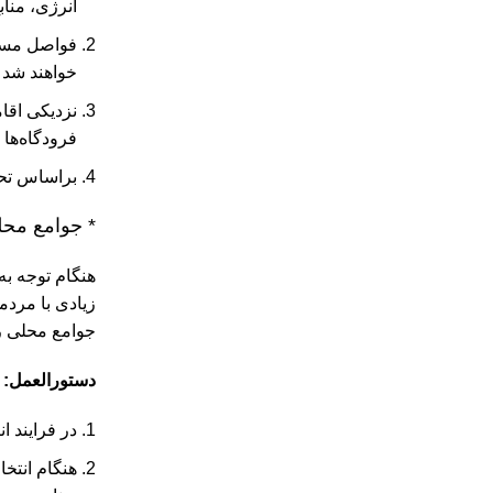
انرژی، مناب
فواصل مساف
خواهند شد 
نزدیکی اقام
فرودگاه‌ها
براساس تحلی
* جوامع محل
هنگام توجه به 
زیادی با مردم
جوامع محلی ر
دستورالعمل:
در فرایند ا
هنگام انتخ