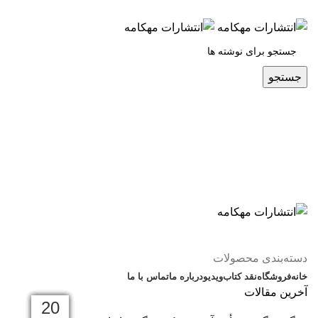
س
جستجو
دسته‌بندی محصولات
خانه
فروشگاه
نقد کتاب
ویدیو
درباره‌ ما
تماس با ما
آخرین مقالات
23
03
03
03
03
02
02
02
20
20