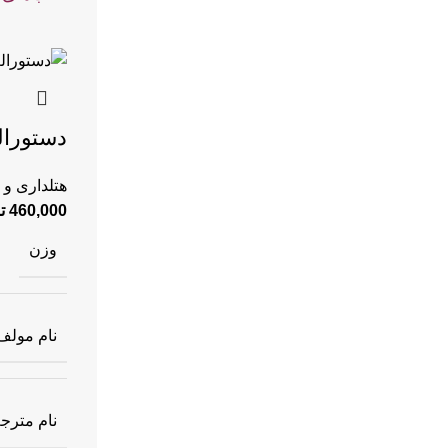
دستور‌ال
هتلداری و 
460,000
ت
وزن
نام مولف
نام مترج