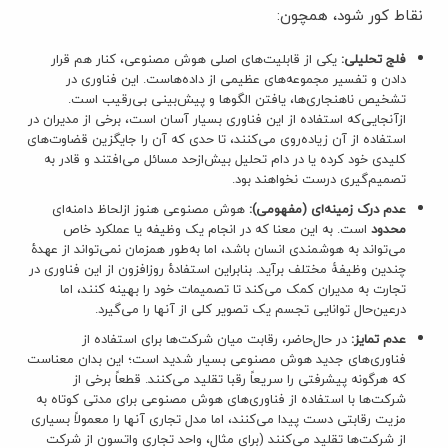
نقاط کور شود، همچون:
فلج تحلیلی:
یکی از قابلیت‌های اصلی هوش مصنوعی، کنار هم قرار
دادن و تفسیر مجموعه‌های عظیمی از داده‌هاست. این فناوری در
تشخیص ناهنجاری‌ها، یافتن الگوها و پیش‌بینی بی‌رقیب است.
ازآنجایی‌که استفاده از این فناوری بسیار آسان است، برخی از مدیران در
استفاده از آن زیاده‌روی می‌کنند، تا حدی که آن را جایگزین قضاوت‌های
کلیدی خود کرده یا در دام تحلیل بیش‌ازحد مسائل می‌افتند و قادر به
تصمیم‌گیری درست نخواهند بود.
عدم درک زمینه‌ای (مفهومی):
هوش مصنوعی هنوز ازلحاظ دامنه‌ای
محدود
است. به این معنا که در انجام یک وظیفه یا عملکرد خاص
می‌تواند به هوشمندی انسان باشد، اما به‌طور همزمان نمی‌تواند از عهدۀ
چندین وظیفۀ مختلف برآید. بنابراین استفادۀ روزافزون از این فناوری در
تجارت به مدیران کمک می‌کند تا تصمیمات خود را بهینه‌ کنند، اما
درعین‌حال توانایی تجسم یک تصویر کلی از آنها را می‌گیرد.
عدم تمایز:
در حال‌حاضر، رقابت میان شرکت‌ها برای استفاده از
فناوری‌های جدید هوش مصنوعی بسیار شدید است؛ این بدان معناست
که هرگونه پیشرفتی را سریعاً رقبا تقلید می‌کنند. قطعاً برخی از
شرکت‌ها با استفاده از فناوری‌های هوش مصنوعی برای مدتی کوتاه به
مزیت رقابتی دست پیدا می‌کنند، اما مدل تجاری آنها را معمولاً بسیاری
از شرکت‌ها تقلید می‌کنند (برای مثال، واحد تجاری واتسون از شرکت