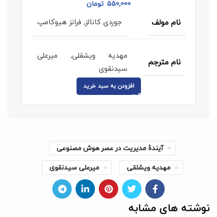
550,000
تومان
جوردی کانالز, فرانز هیوکامپ
نام مولف
مهدیه ویشقلی, میرعلی
نام مترجم
سیدنقوی
افزودن به سبد خرید
9786227239966
شابک
343
تعداد صفحه
آیندۀ مدیریت در عصر هوش مصنوعی
مهدیه ویشلقی
میرعلی سیدنقوی
1401
سال انتشار
اول
نوبت چاپ
نوشته های مشابه