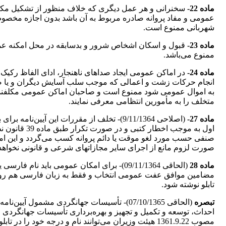
‌ماده 22-
سخنرانی و هر عمل دیگری که خلاف منظور از تشکیل مک
عمومی و مفاد پروانه صادره مربوط به آن باشد بدون اجازه مخص
شهربانی ممنوع‌ است.
‌ماده 23-
قبول و اسکان اشخاص شرور و بدسابقه در محل امکنه ع
ممنوع می‌باشد.
‌ماده 24-
در اماکن عمومی ایجاد صداهای ناهنجار، ادای الفاظ رکیک 
انجام حرکات زشت و اعمالی که موجب سلب آسایش دیگران و یا 
به اموال‌ عمومی شود ممنوع است و صاحبان اماکن عمومی مکلفند
متخلف را به مأمورین انتظامی معرفی نمایند.
‌ماده 27-
(اصلاحی 9/11/1364)- تخلف از مقررات این آیین‌نامه برای 
اول به موجب اخطار کتبی و در صورت تکرار طبق
صنفی حسب مورد لغو موقت یا دائم‌ پروانه کسب می‌گردد و این ام
صورت لزوم مانع از اجرای سایر مجازاتهای شرعی و قانونی نخواهد
‌ماده 28
(الحاقی 09/11/1364)- برای امکان عمومی باید نام فارسی ی
مضامین موافق عفت عمومی انتخاب و فقط به زبان فارسی هم ر
تابلو نوشته شود.
‌تبصره
(الحاقی 07/10/1365)- تأسیسات جهانگردی مشمول آیین‌نامه
احداث، توسعه و تکمیل و تجهیز و بهره‌برداری تأسیسات جهانگردی
مصوب 1361.9.22 هیئت وزیران‌ می‌توانند نام و درجه خود را در تاب