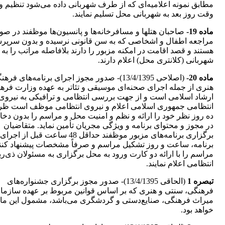
مطابق نمونه اعلامیه‌ای که از طرف شهربانی داده می‌شود تنظیم و
وقت روز بعد به شهربانی محل‌ تسلیم نمایند.
‌ماده 19-
صاحبان هتلها و مسافرخانه‌ها و پانسیون‌ها موظفند در ص
مراجعه اطفال و اشخاصی که به سن قانونی نرسیده و بدون سرپ
هستند و قصد‌ اقامت در امکنه مزبور را دارند بلافاصله مراتب را به
شهربانی (‌کلانتری محل) اعلام دارند.
ماده 20-
(اصلاحی 13/4/1395)- صدور مجوز اجرای برنامه‌های فرهن
هنری از جمله اجرای صحنه‌ای موسیقی و تئاتر به عهده وزارت فره
ارشاد اسلامی است و از جهت بررسی انتظامی و ترافیکی به نیروی
انتظامی جمهوری اسلامی اعلام و نیروی انتظامی موظف است ظ
ده روز نظر خود را ارائه و نظم و امنیت محل و مراسم را بدون دخا
در مجوز و محتوای برنامه و ویژگی مجریان تأمین نماید. متقاضیان
برگزاری برنامه‌های مزبور موظفند حداقل 48 ساعت قبل از اجرای
برنامه، ساعت و روز تشکیل مراسم و صرفاً مشخصات پیشنهاد کنن
مراسم را با ارائه دو کارت ورود به محل برگزاری به مسئولان ذی‌ر
انتظامی اعلام نمایند.
تبصره 1
(الحاقی 13/4/1395)- صدور مجوز برگزاری جشنواره‌های
فرهنگی، سنتی و هنری که بر اساس قوانین مربوط بر عهده سازما
میراث فرهنگی، صنایع‌دستی و گردشگری می‌باشد، مشمول این ماد
خواهد بود.