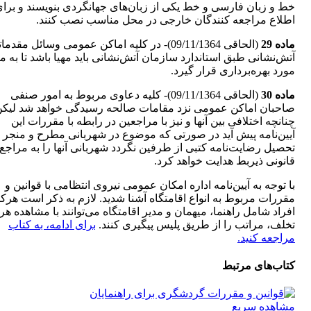
خط و زبان فارسی و خط یکی از زبان‌های جهانگردی بنویسند و برا
اطلاع مراجعه‌ کنندگان خارجی در محل مناسب‌ نصب کنند.
‌ماده 29
(الحاقی 09/11/1364)- در کلیه اماکن عمومی وسائل مقدم
آتش‌نشانی طبق استاندارد سازمان آتش‌نشانی باید مهیا باشد تا به م
مورد بهره‌برداری قرار گیرد.
‌ماده 30
(الحاقی 09/11/1364)- کلیه دعاوی مربوط به امور صنفی
صاحبان اماکن عمومی نزد مقامات صالحه رسیدگی خواهد شد لیک
چنانچه اختلافی بین آنها و نیز با مراجعین در‌ رابطه با مقررات این
آیین‌نامه پیش ‌آید در صورتی که موضوع در شهربانی مطرح و منجر ب
تحصیل رضایت‌نامه کتبی از طرفین نگردد شهربانی آنها را به مراجع‌
قانونی ذیربط هدایت خواهد کرد.
با توجه به آیین‌نامه اداره امکان عمومی نیروی انتظامی با قوانین و
مقررات مربوط به انواع اقامتگاه آشنا شدید. لازم به ذکر است هرکد
افراد شامل راهنما، میهمان و مدیر اقامتگاه می‌توانند با مشاهده هر
تخلف، مراتب را از طریق پلیس پیگیری کنند.
برای ادامه، به کتاب
مراجعه کنید.
کتاب‌های مرتبط
مشاهده سریع