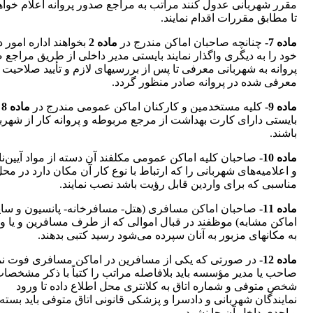
مقرر شهربانی عدول کنند مراتب به‌ مراجع صدور پروانه اعلام خوا
تا مطابق مقررات اقدام نمایند.
‌ماده 7-
چنانچه صاحبان اماکن مندرج در
ماده 2
بخواهند اداره امور 
خود را به دیگری واگذار نمایند بایستی مدیر داخلی از طریق مراجع 
پروانه به ‌شهربانی معرفی تا پس از بررسیهای لازم و تأیید صلاحیت 
معرفی شده در پروانه صادر منظور گردد.
‌ماده 9-
کلیه مستخدمین و کارکنان اماکن عمومی مندرج در
ماده 8
بایستی دارای کارت بهداشت از مرجع مربوطه و پروانه کار از شهرب
باشند.
‌ماده 10-
صاحبان کلیه اماکن عمومی مکلفند آن دسته از مواد آیین‌نا
و اعلامیه‌های شهربانی را که ارتباط با نوع کار آن مکان دارد در مح
مناسبی که برای‌ واردین قابل رؤیت باشد نصب نمایند.
‌ماده 11-
صاحبان اماکن مسافری (‌هتل- مسافرخانه- پانسیون و سای
اماکن مشابه) موظفند در قبال اموالی که از طرف مسافرین و یا وا
به مکانهای مزبور‌ به آنان سپرده می‌شود رسید کتبی بدهند.
‌ماده 12-
در صورتی که یکی از مسافرین در اماکن مسافری فوت نم
صاحب یا مدیر مؤسسه باید بلافاصله مراتب را کتباً با ذکر مشخصا
شخص متوفی و‌ شماره اتاق به کلانتری محل اطلاع داده تا ورود
نمایندگان شهربانی و دادسرا و پزشکی قانونی اتاق متوفی باید بسته
و احدی داخل آن جا نشود.