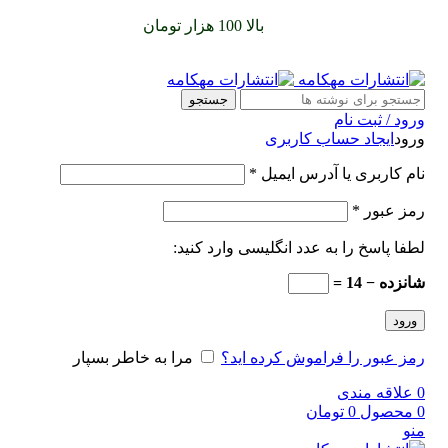
سفارشات خود را برای
بالا 100 هزار تومان
را با پیک رایگان تجربه
کنید
جستجو
ورود / ثبت نام
ورود
ایجاد حساب کاربری
نام کاربری یا آدرس ایمیل
*
رمز عبور
*
لطفا پاسخ را به عدد انگلیسی وارد کنید:
شانزده − 14 =
ورود
رمز عبور را فراموش کرده اید؟
مرا به خاطر بسپار
0
علاقه مندی
0
محصول
0
تومان
منو