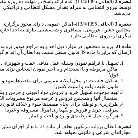
تبصره 2
(الحاقی 13/4/1395)- عدم ارائه پاسخ در مهلت ده روزه مق
توسط نیروی انتظامی به منزله فقدان مشکل انتظامی و ترافیکی
می‌باشد.
تبصره 3
(الحاقی 13/4/1395)- اماکن عمومی دارای مجوز برگزاری
مجالس جشن، عروسی، مسافری و شب‌نشینی نیازی به اخذ اجازه
دیگری از نیروی انتظامی ندارند.
‌ماده 21-
پروانه متخلفین در موارد ذیل اخذ و به مراجع صدور پروانه
ارسال که برابر با ماده 39 قانون صنفی نسبت به ابطال آن اقدام گردد:
تسهیل یا فراهم نمودن وسیله عمل منافی عفت و شهوترانی 
اماکن مربوطه و یا استخدام و یا اجیر نمودن اشخاص برای م
فوق؛
تشکیل جلسات در محل امکنه عمومی برای مقصدها سوء و 
قانون علیه دولت و امنیت کشور؛
تهیه موجبات تسهیل خرید و فروش مواد افیونی و جرس و بنگ
استعمال آنها و همچنین فروش و عرضه هر نوع مشروبات الک
طرح‌ریزی و توطئه برای انجام مقصدها سوء و خلاف قانون ن
سرقت، خرید و فروش و نگهداری اموال مسروقه و غیره؛
هر گونه عمل شرط‌بندی و برد و باخت و قمار.
‌تبصره-
ابطال پروانه مرتکبین تخلف از ماده 21 مانع از اجرای سایر
مجازاتهای شرعی و قانونی نخواهد شد.