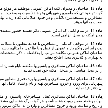
‌ماده 13-
صاحبان و مدیران کلیه اماکن عمومی موظفند هر موقع هر
گونه توضیحاتی که مأمورین شهربانی بخواهند (‌نسبت به وضعیت امک
مسافرین و‌ مستخدمین) بلاتأمل و در حدود اطلاعاتی که دارند با نها
صحت به آنها بدهند.
‌ماده 14-
در تمام ایامی که اماکن عمومی دائر هستند حضور متصدی 
مدیر امکنه در محل الزامی است.
‌ماده 15-
در موقعی که یکی از مسافرین یا خدمه مظنون یا مبتلا به د
بودن امراض واگیردار و عفونی از قبیل و یا طاعون و امثالهم باشد
صاحبان اماکن‌ عمومی مکلفند مراتب را بلافاصله با ذکر مشخصات 
به بهداری و کلانتری محل اطلاع دهند.
‌ماده 16-
صاحبان اماکن مسافری و پانسیونها مکلفند تابلو شماره اتا
را در محل مناسبی در مدخل امکنه خود نصب نمایند.
‌ماده 17-
صاحبان اماکن مسافری و پانسیونها باید دفتری مطابق نمو
شهربانی برای ورود و خروج مسافرین تهیه و نام و نشان کامل آنها ر
آن دفتر قید‌ نمایند.
‌ماده 18-
صاحبان اماکن مسافری (‌هتل- مسافرخانه- پانسیون و امث
آنها) موظفند ضمن رویت شناسنامه یا هر گونه برگ شناسایی مش
و تاریخ و‌ ساعت ورود و خروج مسافرین و واردین به اماکن مزبور ر