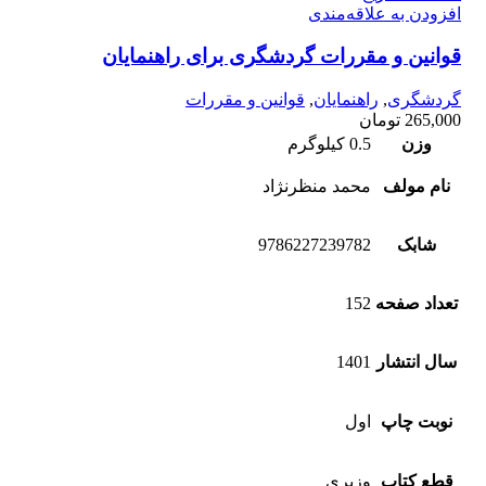
افزودن به علاقه‌مندی
قوانین و مقررات گردشگری برای راهنمایان
گردشگری
,
راهنمایان
,
قوانین و مقررات
265,000
تومان
وزن
0.5 کیلوگرم
نام مولف
محمد ‌منظرنژاد
شابک
9786227239782
تعداد صفحه
152
سال انتشار
1401
نوبت چاپ
اول
قطع کتاب
وزیری