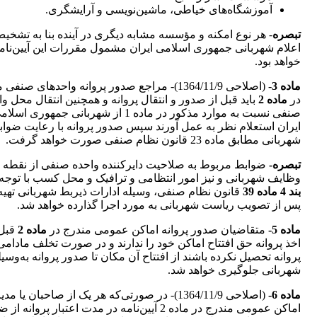
آموزشگاه‌های خیاطی، ماشین‌نویسی و آرایشگری.
‌تبصره
- هر نوع امکنه و مؤسسه مشابه دیگری در آینده بنا به تشخی
اعلام شهربانی جمهوری اسلامی ایران مشمول مقررات این آیین‌نام
خواهد بود.
‌ماده 3
- (اصلاحی 1364/11/9)- مراجع صدور پروانه واحدهای صنف
در
ماده 2
باید قبل از صدور و انتقال پروانه و همچنین انتقال محل وا
صنفی نسبت به موارد مذکور در‌ ماده 1 از شهربانی جمهوری اسل
ایران استعلام نظر به عمل آورند سپس صدور پروانه با رعایت ضوا
شهربانی مطابق ماده 23 قانون نظام صنفی صورت‌ خواهد گرفت.
‌تبصره-
ضوابط مربوط به صلاحیت دایرکننده واحده صنفی از نقطه‌ 
وظایف شهربانی و نیز امور انتظامی و ترافیک و محل کسب با توجه 
بند 4 ماده 39‌
قانون نظام صنفی، وسیله ادارات ذیربط شهربانی تهیه
پس از تصویب ریاست شهربانی به مورد اجرا گذارده خواهد شد.
‌ماده 5-
متقاضیان صدور پروانه اماکن عمومی مندرج در
ماده 2
قبل 
اخذ پروانه حق افتتاح اماکن خود را ندارند و در صورت تخلف مادامی
پروانه تحصیل‌ نکرده باشند از افتتاح آن مکان تا صدور پروانه به‌وسیل
شهربانی جلوگیری خواهد شد.
‌ماده 6-
(اصلاحی 1364/11/9)- در صورتی‌که هر یک از صاحبان یا مد
اماکن عمومی مندرج در ماده 2 آیین‌نامه در مدت اعتبار پروانه 