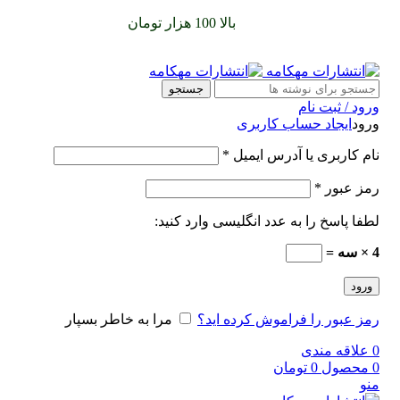
سفارشات خود را برای
بالا 100 هزار تومان
را با پیک رایگان تجربه
کنید
جستجو
ورود / ثبت نام
ورود
ایجاد حساب کاربری
نام کاربری یا آدرس ایمیل
*
رمز عبور
*
لطفا پاسخ را به عدد انگلیسی وارد کنید:
4 × سه =
ورود
رمز عبور را فراموش کرده اید؟
مرا به خاطر بسپار
0
علاقه مندی
0
محصول
0
تومان
منو