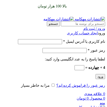
سفارشات خود را برای
بالا 100 هزار تومان
را با پیک رایگان تجربه
کنید
جستجو
ورود / ثبت نام
ورود
ایجاد حساب کاربری
نام کاربری یا آدرس ایمیل
*
رمز عبور
*
لطفا پاسخ را به عدد انگلیسی وارد کنید:
4 + چهارده =
ورود
رمز عبور را فراموش کرده اید؟
مرا به خاطر بسپار
0
علاقه مندی
0
محصول
0
تومان
منو