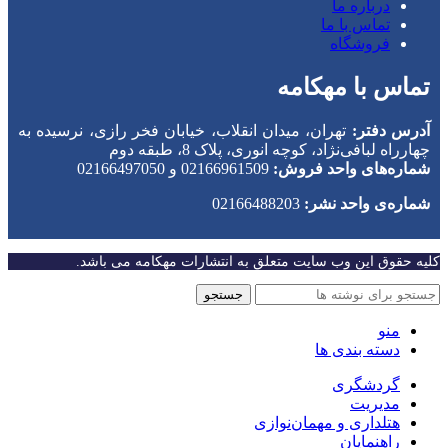
درباره ما
تماس با ما
فروشگاه
تماس با مهکامه
آدرس دفتر:
تهران، میدان انقلاب، خیابان فخر رازی، نرسیده به
چهارراه لبافی‌نژاد، کوچه انوری، پلاک 8، طبقه دوم
شماره‌های واحد فروش:
02166961509 و 02166497050
شماره‌‌ی واحد نشر:
02166488203
کلیه حقوق این وب سایت متعلق به انتشارات مهکامه می باشد.
جستجو
منو
دسته بندی ها
گردشگری
مدیریت
هتلداری و مهمان‌نوازی
راهنمایان