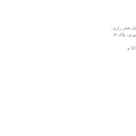
بان فخر رازی،
نرسیده به چهارراه لبافی‌نژاد، کوچه انوری، پلاک 8،
02166961509 و