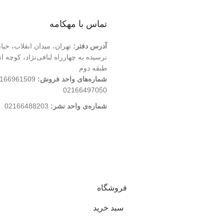
تماس با مهکامه
آدرس دفتر:
تهران، میدان انقلاب، خیا
طبقه دوم
شماره‌های واحد فروش:
02166497050
شماره‌‌ی واحد نشر:
02166488203
کلیه حقوق این وب سایت متعلق به انتشارات مهکامه می باشد.
فروشگاه
سبد خرید