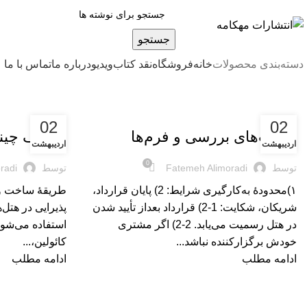
جستجو
دسته‌بندی محصولات
خانه
فروشگاه
نقد کتاب
ویدیو
درباره‌ ما
تماس با ما
بریده‌های کتاب
بریده‌های کتاب
02
02
لیست‌های بررسی و فرم‌ها
ظروف چین
اردیبهشت
اردیبهشت
0
توسط
Fatemeh Alimoradi
توسط
radi
۱)محدودۀ به‌کارگیری شرایط: 2) پایان قرارداد،
طریقۀ ساخت و ک
شریکان، شکایت: 1-2) قرارداد بعداز تأیید شدن
پذیرایی در هتل‌
در هتل رسمیت می‌یابد. 2-2) اگر مشتری
خودش برگزارکننده نباشد...
کائولین،...
ادامه مطلب
ادامه مطلب