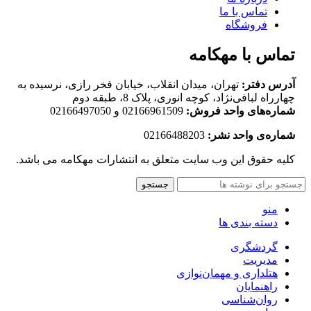
تماس با ما
فروشگاه
تماس با مهکامه
آدرس دفتر:
تهران، میدان انقلاب، خیابان فخر رازی، نرسیده به
چهارراه لبافی‌نژاد، کوچه انوری، پلاک 8، طبقه دوم
شماره‌های واحد فروش:
02166961509 و 02166497050
شماره‌‌ی واحد نشر:
02166488203
کلیه حقوق این وب سایت متعلق به انتشارات مهکامه می باشد.
جستجو
منو
دسته بندی ها
گردشگری
مدیریت
هتلداری و مهمان‌نوازی
راهنمایان
روان‌شناسی