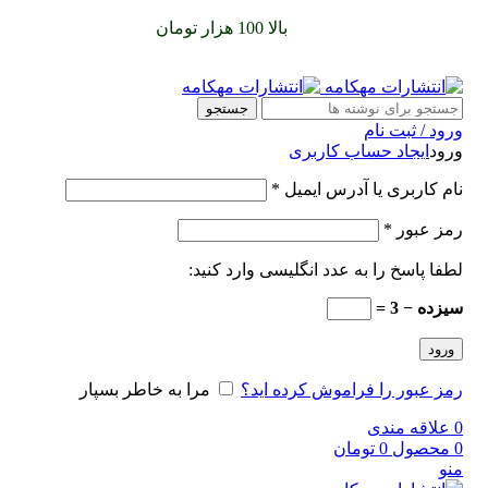
سفارشات خود را برای
بالا 100 هزار تومان
را با پیک رایگان تجربه
کنید
جستجو
ورود / ثبت نام
ورود
ایجاد حساب کاربری
نام کاربری یا آدرس ایمیل
*
رمز عبور
*
لطفا پاسخ را به عدد انگلیسی وارد کنید:
سیزده − 3 =
ورود
رمز عبور را فراموش کرده اید؟
مرا به خاطر بسپار
0
علاقه مندی
0
محصول
0
تومان
منو