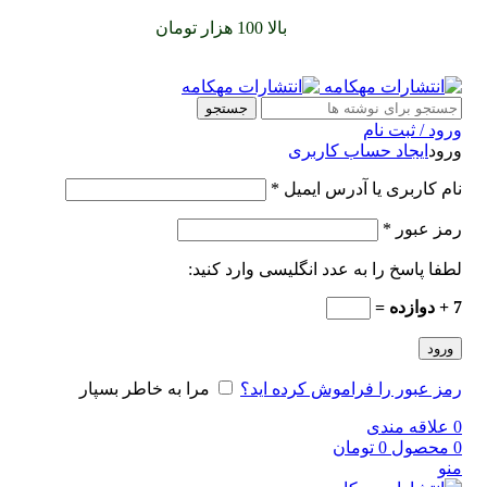
سفارشات خود را برای
بالا 100 هزار تومان
را با پیک رایگان تجربه
کنید
جستجو
ورود / ثبت نام
ورود
ایجاد حساب کاربری
نام کاربری یا آدرس ایمیل
*
رمز عبور
*
لطفا پاسخ را به عدد انگلیسی وارد کنید:
7 + دوازده =
ورود
رمز عبور را فراموش کرده اید؟
مرا به خاطر بسپار
0
علاقه مندی
0
محصول
0
تومان
منو