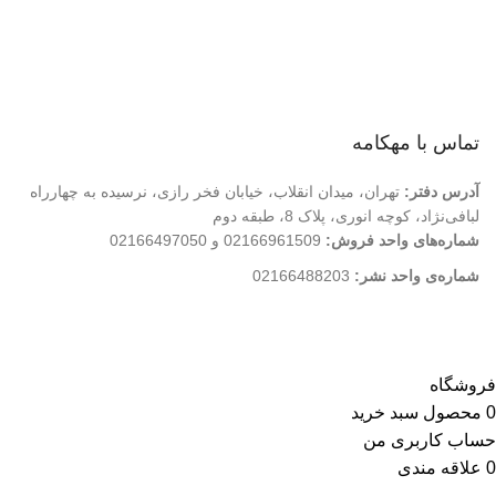
درباره ما
تماس با ما
فروشگاه
تماس با مهکامه
آدرس دفتر:
تهران، میدان انقلاب، خیابان فخر رازی، نرسیده به چهارراه
لبافی‌نژاد، کوچه انوری، پلاک 8، طبقه دوم
شماره‌های واحد فروش:
02166961509 و 02166497050
شماره‌‌ی واحد نشر:
02166488203
کلیه حقوق این وب سایت متعلق به انتشارات مهکامه می باشد.
فروشگاه
0
محصول
سبد خرید
حساب کاربری من
0
علاقه مندی