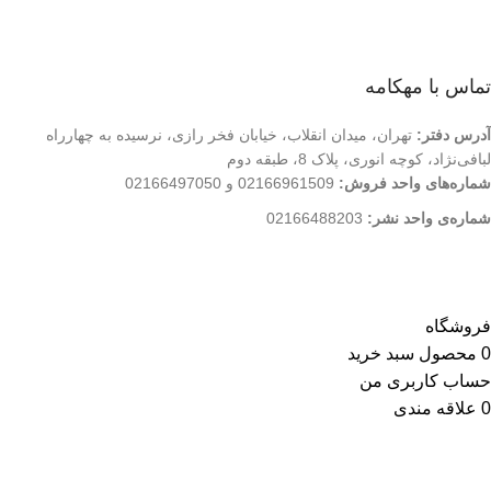
تماس با ما
فروشگاه
تماس با مهکامه
آدرس دفتر:
تهران، میدان انقلاب، خیابان فخر رازی، نرسیده به چهارراه
لبافی‌نژاد، کوچه انوری، پلاک 8، طبقه دوم
شماره‌های واحد فروش:
02166961509 و 02166497050
شماره‌‌ی واحد نشر:
02166488203
کلیه حقوق این وب سایت متعلق به انتشارات مهکامه می باشد.
فروشگاه
0
محصول
سبد خرید
حساب کاربری من
0
علاقه مندی