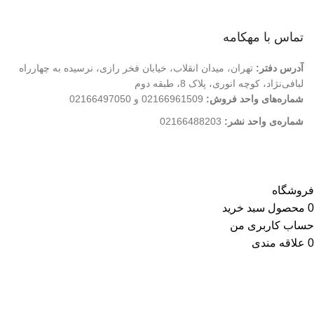
فروشگاه
تماس با مهکامه
آدرس دفتر:
تهران، میدان انقلاب، خیابان فخر رازی، نرسیده به چهارراه
لبافی‌نژاد، کوچه انوری، پلاک 8، طبقه دوم
شماره‌های واحد فروش:
02166961509 و 02166497050
شماره‌‌ی واحد نشر:
02166488203
کلیه حقوق این وب سایت متعلق به انتشارات مهکامه می باشد.
فروشگاه
0
محصول
سبد خرید
حساب کاربری من
0
علاقه مندی