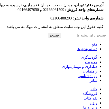
آدرس دفتر:
تهران، میدان انقلاب، خیابان فخر رازی، نرسیده به چهارراه لبا
شماره‌های واحد فروش:
02166961509 و 02166497050
شماره‌‌ی واحد نشر:
02166488203
کلیه حقوق این وب سایت متعلق به انتشارات مهکامه می باشد.
جستجو
منو
دسته بندی ها
گردشگری
مدیریت
هتلداری و مهمان‌نوازی
راهنمایان
روان‌شناسی
سایر
خانه
فروشگاه
نقد کتاب
ویدیو
درباره‌ ما