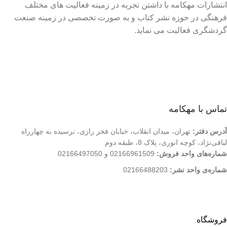
انتشارات مهکامه با داشتن تجربه در زمینه فعالیت های مختلف
فرهنگی در حوزه نشر کتاب و به صورت تخصصی در زمینه صنعت
گردشگری فعالیت می نماید.
لینک های سریع
درباره ما
تماس با ما
فروشگاه
تماس با مهکامه
آدرس دفتر:
تهران، میدان انقلاب، خیابان فخر رازی، نرسیده به چهارراه
لبافی‌نژاد، کوچه انوری، پلاک 8، طبقه دوم
شماره‌های واحد فروش:
02166961509 و 02166497050
شماره‌‌ی واحد نشر:
02166488203
کلیه حقوق این وب سایت متعلق به انتشارات مهکامه می باشد.
فروشگاه