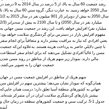
رشد جمعيت 60 سال به بالا، از 5 درصد در سال 2014 به 9 درصد در
سال 2050 خواهد رسيد. به عبارت ديگر، گروه سني 60 سال به بالا، تا
سال 2050 به بيش از دوبرابر (از 901 ميليون نفر در سال 2015 به 1/2
ميليارد نفر در سال 2050) و تا سال 2100 به بيش از سه‌برابر (2/3
ميليارد نفر) افزايش خواهد يافت. اين رشد در جمعيت مسن جهاني به
مفهوم افزايش بازار در دسترس براي گردشگري سلامت خواهد بود؛
يعني افرادي كه نياز به مراقبت بيشتر دارند و متعاقباً براي انجام سفر
با چنين دلايلي حاضر به پرداخت هزينه هستند. به‌علاوه اين‌كه جمعيت
مسن را غالباً افرادي تشكيل مي‌دهند كه براي انجام سفر استطاعت
مالي دارند. نمودار زیر سهم هريك از مناطق در روند مسن شدن
جمعيت جهان را به تصوير مي‌كشد.
سهم هريك از مناطق در افزايش جمعيت مسن در جهان
همان‌گونه كه نمودار نشان مي‌دهد؛ بيشترين سهم در افزايش سن
جهاني به كشورهاي منطقة آسيا تعلق دارد؛ درست همان‌‌ جايي‌كه
بيشتر بازارهاي گردشگري سلامت ايران در آن متمركز شده‌اند.
جدول 1-5. تركيب سني و جمعيت كشورهاي منطقه در زمان حال و
آينده