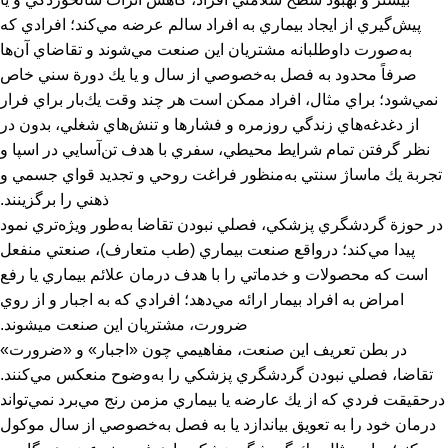
پيش‌گيري از ايجاد بيماري به افراد سالم عرضه مي‌كند؛ افرادي كه
به‌صورت داوطلبانه مشتريان اين صنعت مي‌شوند و تقاضاي آن‌ها
صرفاً محدود به فصل به‌خصوصي از سال و يا يك دورة سني خاص
نمي‌شود؛ براي مثال، افراد ممكن است هر چند وقت يك‌بار براي فرار
از دغدغه‌هاي زندگي روزمره و فشارها و تنش‌هاي شغلي، بدون در
نظر گرفتن تمام شرايط محيطي، سفري با هدف تن‌آسايي در اسپا و
تجربة يك ماساژ سنتي به‌منظور فراغت روحي و تجديد قواي جسمي و
ذهني را برگزينند.
در حوزة گردشگري پزشكي، فصلي نبودن تقاضا به‌طور ويژه‌‌تري نمود
پيدا مي‌كند؛ درواقع صنعت بيماري (طب متعارف)، صنعتي منفعل
است كه محصولات و خدماتي را با هدف درمان علائم بيماري يا رفع
امراض به افراد بيمار ارائه مي‌دهد؛ افرادي كه به اجبار و از روي
ضرورت، مشتريان اين صنعت ميشوند.
در بطن تعريف اين صنعت، مفاهيمي چون «اجبار» و «ضرورت»
تقاضا، فصلي نبودن گردشگري پزشكي را به‌وضوح منعكس مي‌كنند.
درحقيقت فردي كه از يك عارضه يا بيماري مزمن رنج مي‌برد نمي‌تواند
درمان خود را به تعويق بياندازد يا به فصل به‌خصوصي از سال موكول