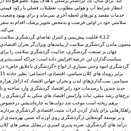
كند؛ براي مثال، يك گردشگر پزشكي با هدف پيوند عضو هيچ‌گاه در
انتظار شرايط آب و هوايي مطلوب، تعطيلات فصلي يا ركود قيمتي
خدمات مقصد و تورهاي لحظه آخري نمي‌ماند و براي بهبود وضعيت
سلامتي خود در اولين فرصت و به‌محض تجويز پزشك، اقدام به سفر
مي‌كند.
4.1.2 قابليت پيش‌بيني و كنترل‌ تقاضاي گردشگري سلامت
مصون ماندن گردشگري سلامت از پيامدهاي ويران‌گر بحران اقتصادي
جهان بر صنعت گردشگري، جذابيت گردشگري سلامت را براي
سياست‌گذاران اين عرصه افزايش داده است؛ چراكه آسيب‌پذيري
گردشگري انبوه وحتي بسياري از انواع «گردشگري باعلایق خاص» در
برابر رويداد هاي كلان سياسي، اقتصادي، اجتماعي؛ نظير حادثة 11
سپتامبر، بمب‌گذاري‌هاي لندن و بحران جهاني اقتصاد كه ازآغاز هزارة
جديد چندين با رصدمات خود رابر اقتصاد گردشگري وارد ساخته و با
نرخ‌هاي رشد منفي، ثبات وآرامش اقتصاد هاي متكي به گردشگري ر ا
برهم ريخته است موجب شد دولت‌ها به چاره‌انديشي درخصوص
راهكارهايي براي پايدار كردن اثرات مثبت اقتصادي گردشگري بپردازند
و بر توسعة گونه‌هايي ازگردشگري روي آورندكه ضمن بهره‌مندي از
درآمد هاي گردشگري، ضربه‌ پذيري كمتري درمقابل متغير هاي كلان