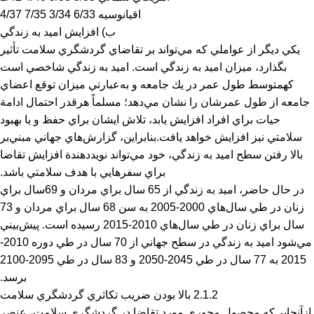
اقيانوسيه 6/33 3/34 7/35 4/37
ب) افزايش اميد به زندگي
يكي ديگر از عواملي كه مي‌تواند بر تقاضاي گردشگري سلامت تأثير
بگذارد، ميزان اميد به زندگي است. اميد به زندگي شاخصي است
كهمتوسط طول عمر در يك جامعه و به‌عبارتي ميزان توقع اعضاي
جامعه از طول عمرشان را نشان مي‌دهد؛ مسلماً هرقدر احتمال ادامة
حيات براي افراد افزايش يابد، تلاش ايشان براي حفظ و يا بهبود
سلامتي نيز افزايش خواهد يافت.بنابراين، گزارش‌هاي جهاني مبني‌بر
بالا رفتن سطح اميد به زندگي، خود مي‌تواند نويددهندة افزايش تقاضا
براي سفرهايي با هدف سلامتي باشد.
در حال حاضر، اميد به زندگي از 65 سال براي مردان و 69سال براي
زنان در طي سال‌هاي 2000-2005 به سن 68 سال براي مردان و 73
سال براي زنان در طي سال‌هاي 2010-2015 رسيده است. پيش‌بيني
مي‌شود اميد به زندگي در سطح جهاني از 70 سال در طي دوره 2010-
2015 به 77 سال در طي 2045-2050 و 83 سال در طي 2095-2100
برسد.
2.1.2 بالا بودن ضريب تكاثري گردشگري سلامت
ازآنجايي‌كه محصولِ محوري مورد تقاضا در گردشگري سلامت، عنصر