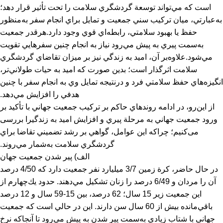
است كه مي‌تواند توسعة گردشگري سلامت را تحت تأثير قرار دهد؛
به‌عبارتي، ميان تركيب سني جمعيت و تمايل براي انجام سفر به‌منظور
حفظ يا بهبود سلامتي، رابطه‌اي قوي وجود دارد.هرقدر جمعيت
به‌سمت پيري به پيش مي‌رود نياز به انجام چنين سفرهايي تقويت
مي‌شود.علاوه‌بر آن، اميد به زندگي نيز بر ميزان تقاضاي گردشگري
سلامت اثرگذار است؛ بدين صورت كه اميد به حيات طولاني‌تر،
انگيزه‌هاي حفظ سلامتي فرد و درنتيجه تمايل وي به انجام سفر با چنين
هدفي را افزايش مي‌دهد.
از اين‌رو، در ادامه روندهاي حاكم بر تركيب جمعيت جهاني با تأكيد بر
ورود جمعيت جهاني به مرحلة پيري و افزايش اميد به زندگيرا بررسی
می‌کنیم؛ چراكه اين عوامل، گواهي بر رشد تضميني تقاضا براي
گردشگري سلامت به‌شمار مي‌روند.
الف) پير شدن جمعيت جهان
در حال حاضر، كرة زمين 3/7 ميليارد نفر جمعيت دارد كه 4/50 درصد
آن را مردان و 6/49 درصد را زنان تشكيل مي‌دهند. حدود يك‌چهارم از
اين جمعيت زير 15 سال؛ 62 درصد، بين 15-59 سال و 12 درصد
باقي‌مانده بيش از 60 سال سن دارند. اين در حالي است كه جمعيت
جهاني با شتاب زيادي به‌سمت پير شدن به پيش مي‌رود تا آنجاكه نرخ