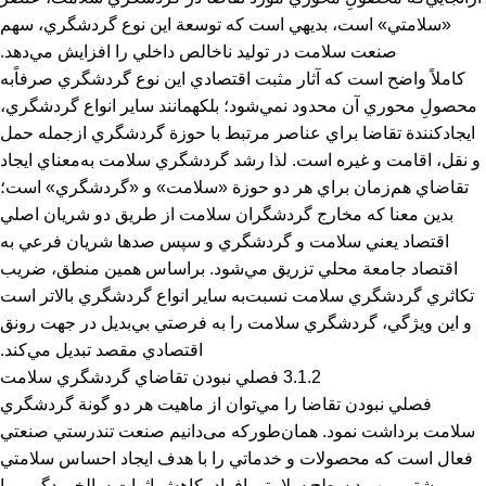
«سلامتي» است، بديهي است كه توسعة اين نوع گردشگري، سهم
صنعت سلامت در توليد ناخالص داخلي را افزايش مي‌دهد.
كاملاً واضح است كه آثار مثبت اقتصادي اين نوع گردشگري صرفاًبه
محصولِ محوري آن محدود نمي‌شود؛ بلكهمانند ساير انواع گردشگري،
ايجادكنندة تقاضا براي عناصر مرتبط با حوزة گردشگري ازجمله حمل
و نقل، اقامت و غيره است. لذا رشد گردشگري سلامت به‌معناي ايجاد
تقاضاي هم‌زمان براي هر دو حوزة «سلامت» و «گردشگري» است؛
بدين معنا كه مخارج گردشگران سلامت از طريق دو شريان اصلي
اقتصاد يعني سلامت و گردشگري و سپس صدها شريان فرعي به
اقتصاد جامعة محلي تزريق مي‌شود. براساس همين منطق، ضريب
تكاثري گردشگري سلامت نسبت‌به ساير انواع گردشگري بالاتر است
و اين ويژگي، گردشگري سلامت را به فرصتي بي‌بديل در جهت رونق
اقتصادي مقصد تبديل مي‌كند.
3.1.2 فصلي نبودن تقاضاي گردشگري سلامت
فصلي نبودن تقاضا را مي‌توان از ماهيت هر دو گونة گردشگري
سلامت برداشت نمود. همان‌طوركه می‌دانیم صنعت تندرستي صنعتي
فعال است كه محصولات و خدماتي را با هدف ايجاد احساس سلامتي
بيشتر و بهبود سطح سلامتي افراد، كاهش اثرات سالخوردگي و يا