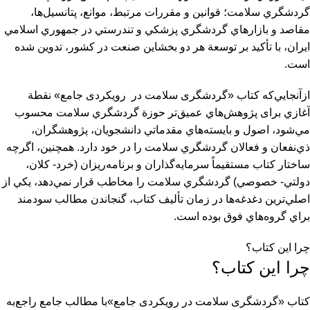
گردشگري سلامت؛ قوانين و مقررات مرتبط، موانع، پتانسيل‌ها،
مقاصد و بازارهاي گردشگري پزشكي و تندرستي در جمهوري اسلامي
ايران، با تأكيد بر توسعة هر دو بخشاين صنعت در كشور، تدوين شده
است.
ازآنجايي‌كه كتاب «گردشگری سلامت در رویکردی جامع» نقطة
آغازي برای پژوهش‌هاي عميق‌تر حوزة گردشگري سلامت محسوب
مي‌شود، اصول و بايسته‌هاي مقدماتي دانشجويان، پژوهشگران،
ذي‌نفعان و فعالان گردشگري سلامت را در خود دارد. همچنین، اگرچه
ساختار كتاب مستقيماً سرمايه‌گذاران و برنامه‌ريزان (خرد- كلان،
دولتي- خصوصي) گردشگري سلامت را مخاطب قرار نمي‌دهد، يكي از
اصلي‌ترين دغدغه‌ها در زمان تأليف كتاب، گنجاندن مطالب سودمند
براي گروه‌هاي فوق بوده است.
چرا این کتاب؟
چرا این کتاب؟
کتاب «گردشگری سلامت در رویکردی جامع»با مطالب جامع راجع‌به