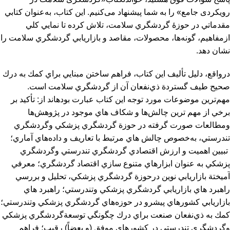
رویکردی جامع» را به شما پیشنهاد می‌کنیم. این کتاب، به‌عنوان كتابي
مقدماتي در حوزۀ گردشگري سلامت، تلاش کرده تا نمايي كلي
ازمفاهيم، گونه‌ها، محصولات، مقاصد و بازاريابي گردشگري سلامت را
نشان دهد.
درواقع، دليل تأليف اين كتاب، فراهم ساختن مبنايي براي كمك به درك
صحيح طيف گستردة ذي‌نفعان آن از گردشگري سلامت است.
مهم‌ترين موضوعات مورد توجه این کتاب عبارت بوده‎اند از: تأكيد بر
برخي از مهم‌ ترین چالش‌ها و شكاف ‌هاي موجود در پژوهش‌ها
ومطالعات صورت ‌گرفته در حوزة گردشگري پزشكي وگردشگري
تندرستي، به‌خصوص چالش‌ هاي مرتبط با تعاريف و داده‌هاي آماري؛
تبيين اهميت و ارزش اقتصادي گردشگري تندرستي وگردشگري
پزشكي به ‌عنوان ابزارهاي متنوع ‌سازي اقتصاد گردشگري؛ معرفي
آميختة بازاريابي نوين درحوزة گردشگري پزشكي، تحليل و بررسي
راهبرد هاي بازاريابي گردشگري پزشكي وتندرستي؛ راهبرد هاي
بازاريابي كشورهاي پيشرو در حوزه‌هاي گردشگري پزشكي وتندرستي؛
كمك به ذي‌نفعان صنعت براي درك چگونگي توسعةگردشگري پزشكي
وگردشگري تندرستي در كشورهاي موفق (و بعضاً) رقيب؛ فراهم