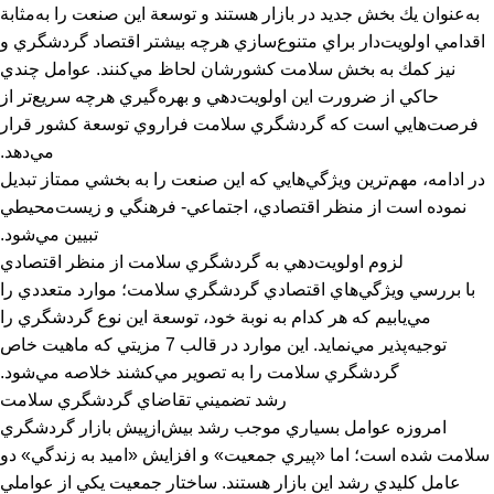
به‌عنوان يك بخش جديد در بازار هستند و توسعة اين صنعت را به‌مثابة
اقدامي اولويت‌دار براي متنوع‌سازي هرچه بيشتر اقتصاد گردشگري و
نيز كمك به بخش سلامت كشورشان لحاظ مي‌كنند. عوامل چندي
حاكي از ضرورت اين اولويت‌دهي و بهره‌گيري هرچه سريع‌تر از
فرصت‌هايي است كه گردشگري سلامت فراروي توسعة كشور قرار
مي‌دهد.
در ادامه، مهم‌ترين ويژگي‌هايي كه اين صنعت را به بخشي ممتاز تبديل
نموده است از منظر اقتصادي، اجتماعي- فرهنگي و زيست‌محيطي
تبيين مي‌شود.
لزوم اولويت‌دهي به گردشگري سلامت از منظر اقتصادي
با بررسي ويژگي‌هاي اقتصادي گردشگري سلامت؛ موارد متعددي را
مي‌يابيم كه هر كدام به‌ نوبة خود، توسعة اين نوع گردشگري را
توجيه‌پذير مي‌‌نمايد. اين موارد در قالب 7 مزيتي كه ماهيت خاص
گردشگري سلامت را به تصوير مي‌كشند خلاصه مي‌شود.
رشد تضميني تقاضاي گردشگري سلامت
امروزه عوامل بسياري موجب رشد بيش‌ازپيش بازار گردشگري
سلامت شده‌ است؛ اما «پيري جمعيت» و افزايش «اميد به زندگي» دو
عامل كليدي رشد اين بازار هستند. ساختار جمعيت يكي از عواملي