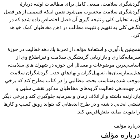
گردشگری سلامت، منبعی کامل برای مطالعات اولیه دربارۀ
گردشگری سلامت محسوب می‌شود.ضمن اینکه قسمتی از هر فصل
آن به تحلیلی کلی و نتیجه گیری آن فصل اختصاص داده شده که در
نگاهی کلی به تفهیم و تثبیت مطالب در ذهن مخاطبان کمک خواهد
کرد.
همچنین یادآوري و استفادۀ مؤلف از تجربۀ يك دهه فعاليت در حوزۀ
سرمايه‌گذاري و بازاريابي گردشگري سلامت و نیزاطلاع وی از
اساسي‌ترين موضوعات و مسائل اين حوزه در شهرك ‌هاي سلامت،
هتل‌بيمارستان‌ها، تسهيل‌گران و نهادهاي جذب گردشگران سلامت
موجب شده به‌تناسب بحث، مطالبي را در کتاب مطرح کند كه برخي
در جهت‌دهي فعاليت گروه‌هاي مخاطبان مذکور نقشي سلبي و
بازدارنده داشته و از اتلاف زمان و سرمايه جلوگيري ‌کند و برخي ديگر
نقشي ايجابي داشته و در طرح ايده‌هايي كه بتواند رونق كسب و كارها
را تقويت نمايد، نقش‌آفريني ‌كند.
درباره مؤلف
درباره مؤلف