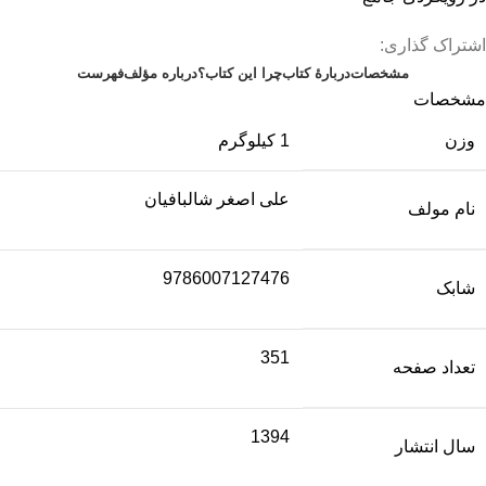
اشتراک گذاری:
مشخصات
دربارهٔ کتاب
چرا این کتاب؟
درباره مؤلف
فهرست
مشخصات
وزن
1 کیلوگرم
علی اصغر شالبافیان
نام مولف
9786007127476
شابک
351
تعداد صفحه
1394
سال انتشار