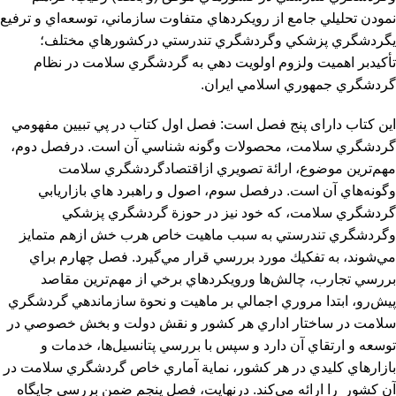
نمودن تحليلي جامع از رويكردهاي متفاوت سازماني، توسعه‌اي و ترفيع
يگردشگري پزشكي وگردشگري تندرستي دركشورهاي مختلف؛
تأكيدبر اهميت ولزوم اولويت‌ دهي به گردشگري سلامت در نظام
گردشگري جمهوري اسلامي ايران.
این کتاب دارای پنج فصل است: فصل اول كتاب در پي تبيين مفهومي
گردشگري سلامت، محصولات وگونه ‌‌شناسي آن است. درفصل دوم،
مهم‌ترين موضوع، ارائة تصويري ازاقتصادگردشگري سلامت
وگونه‌هاي آن است. درفصل سوم، اصول و راهبرد هاي بازاريابي
گردشگري سلامت، كه خود نيز در حوزة گردشگري پزشكي
وگردشگري تندرستي به ‌سبب ماهيت خاص هرب خش ازهم متمايز
مي‌شوند، به تفكيك مورد بررسي قرار مي‌گيرد. فصل چهارم براي
بررسي تجارب، چالش‌ها ورويكردهاي برخي از مهم‌ترین مقاصد
پيش‌رو، ابتدا مروري اجمالي بر ماهيت و نحوة سازماندهي گردشگري
سلامت در ساختار اداري هر كشور و نقش دولت و بخش خصوصي در
توسعه و ارتقاي آن دارد و سپس با بررسي پتانسيل‌ها، خدمات و
بازارهاي كليدي در هر كشور، نماية آماري خاص گردشگري سلامت در
آن كشور را ارائه می‌کند. درنهايت، فصل پنجم ضمن بررسي جايگاه