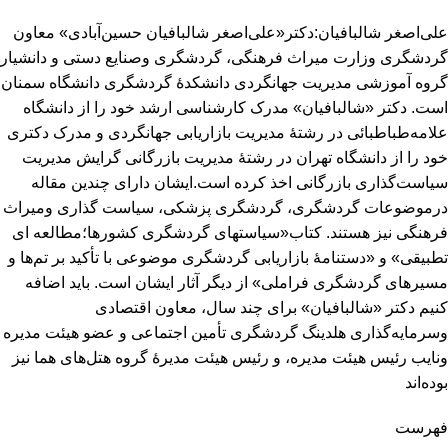
علی‌اصغر شالبافیان:دکتر«علی‌اصغر شالبافیان حسین‌آبادی» معاون
گردشگری وزارت میراث ‌فرهنگی، گردشگری وصنایع ‌دستی و دانشیار
گروه آموزشی مدیریت جهانگردی دانشکدۀ گردشگری دانشگاه سمنان
است. دکتر «شالبافیان» مدرک کارشناسی ارشد خود را از دانشگاه
علامه‌طباطبائی در رشتۀ مدیریت بازاریابی جهانگردی و مدرک دکتری
خود را از دانشگاه تهران در رشتۀ مدیریت بازرگانی گرایش مدیریت
سیاست‌گذاری بازرگانی اخذ کرده است.ایشان دارای چندین مقاله
درموضوعات گردشگری، گردشگری پزشکی، سیاست گذاری ومیراث
فرهنگی نیز هستند. کتاب«سیاستهای گردشگری کشورها؛مطالعه ای
تطبیقی» و «دستنامۀ بازاریابی گردشگری موضوعی با تأکید بر تم‌ها و
مسیرهای گردشگری فراملی» از دیگر آثار ایشان است. باید اضافه
کنیم دکتر «شالبافیان» برای چند سال، معاون اقتصادی
وسرمایه‌گذاری هلدینگ گردشگری تأمین اجتماعی و عضو هیئت ‌مدیره
ونایب ‌رئیس هیئت‌ مدیره، و رئیس هیئت ‌مدیرۀ گروه هتل‌های هما نیز
بوده‌اند
فهرست