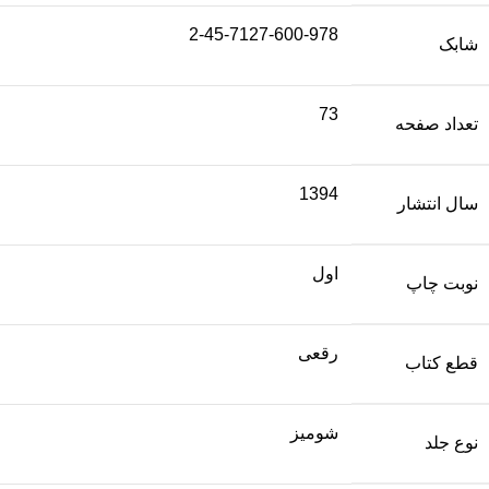
2-45-7127-600-978
شابک
73
تعداد صفحه
1394
سال انتشار
اول
نوبت چاپ
رقعی
قطع کتاب
شومیز
نوع جلد