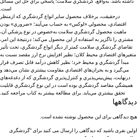
داشته باشد. به‌واقع، گردشگري سلامت؛ پاسخي براي حل اين مسائل
است.
درحقيقت، برخلاف محصول ساير انواع گردشگري كه ازمنظر
اقتصادي، محصولي «لوكس» به حساب مي‌آيند؛ «ضروري» بودن
ماهيت محصول گردشگري سلامت به‌خصوص در نوع پزشكي آن،
مشتري را ناگزير به استفاده از اين محصول مي‌كند؛ درنتيجة اين امر،
تقاضاي گردشگري سلامت كمتر از ديگر انواع گردشگري، تحت تأثير
متغيرهاي اقتصادي محيط كلان؛ نظير افزايش نرخ ارز مقصد نسبت‌ به
مبدأ گردشگري و محيط خرد؛ نظير كاهش درآمد قابل تصرف قرار
مي‌گيرد و به بحران‌هاي اقتصادي مقاومت بيشتري نشان مي‌دهد و
درنهايت، پيش‌بيني‌پذيري و كنترل‌پذيري گردشگري كه از دغدغه‌هاي
هميشگي مقاصد گردشگري بوده است در اين نوع گردشگري قابليت
تحقق بيشتري مي‌يابد. برای مطالعة بیشتر به کتاب مراجعه کنید.
دیدگاهها
هیچ دیدگاهی برای این محصول نوشته نشده است.
اولین نفری باشید که دیدگاهی را ارسال می کنید برای “گردشگری