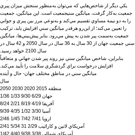
يكي ديگر از شاخص‌هايي كه مي‌توان به‌منظور سنجش ميزان پيري
جمعيت به‌كار گرفت، ميانگين سنيجمعيت است. اين ميانگين، جمعيت
را به دو نيمة مساوي تقسيم مي‌كند و به‌نوعي مرز بين پيري و جواني
را تعيين می‌کند؛ از اين‌رو هرقدر ميانگين سني افزايش يابد، تركيب
جمعيت به‌سمت پير شدن به پيش مي‌رود. بنابر پيش‌بيني‌ها، ميانگين
سني جمعيت جهان از 30 سال به 36 سال در سال 2050 و 42 سال در
سال 2100 خواهد رسيد.
بنابراين، شاخص ميانگين سني نيز روند پير شدن جهاني و متعاقباً
افزايش درخواست براي گردشگري سلامت را تأييد مي‌‌‌‌‌كند.
ميانگين سني در مناطق مختلف جهان- حال و آينده
سال
منطقه 2015 2020 2030 2050
جهان 6/29 9/30 1/33 1/36
آفريقا 4/19 8/19 2/21 8/24
آسيا 3/30 1/32 4/35 9/39
اروپا 7/41 7/42 1/45 2/46
آمريكاي لاتين و كارائيب 2/29 31 5/34 2/41
آمريكاي شمالي 3/38 9/38 4/40 1/42