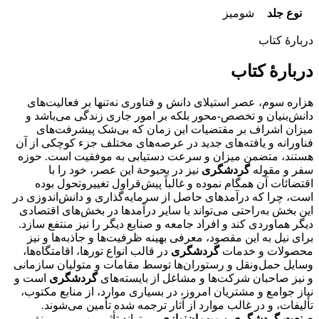
نوع جلد
شومیز
دربارهٔ کتاب
دربارهٔ کتاب
هزاره سوم، عصر استیلای دانش و فناوری نه‌تنها بر فعالیت‌های
دانش‌بنیان و تخصص-محور بلکه بر امور جاری زندگی می‌باشد و
میزان اشراف بر مقتضیات این زمان که بی‌شک پیشرفت‌های
فناورانه و یافته‌های جدید در عرصه‌های مختلف جزء کوچکی از آن
هستند، متضمن میزان و سرعت دستیابی به موفقیت است. حوزه
سفر و مقوله
گردشگری
نیز در بحبوحة این عصر، خود را با
اقتضائات آن همگام نموده و غالباً پیش‌قراول تغییروتحول بوده
است، چرا که درآمدهای حاصل از سرمایه‌گذاری و دانش‌اندوزی در
این بخش به‌راحتی می‌تواند با سایر درآمدها در بخش‌های اقتصادی
دیگر هماوردی کند و افراد جامعه و صنایع دیگر را نیز منتفع سازد.
برای نیل به این مقصود، معرفی بهینه ظرفیت‌ها و جاذبه‌ها و نیز
محصولات و خدمات
گردشگری
در قالب انواع تورها، اقامتگاه‌ها،
وسایل حمل‌ونقل و رستوران‌ها توسط مقامات و متولیان سازمانی
و نیز صاحبان شرکت‌ها و مشاغل از بایسته‌های
گردشگری
است و
نیاز جوامع و مشتریان امروز، در بسیاری موارد، از منابع مکتوب،
تألیفات، و در غالب موارد از آثار ترجمه شده تأمین می‌شوند.
صنعت گردشگری و میهمان‌نوازی
می‌تواند تأثیر مهمی بر رونق