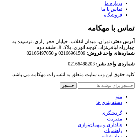
درباره ما
تماس با ما
فروشگاه
تماس با مهکامه
آدرس دفتر:
تهران، میدان انقلاب، خیابان فخر رازی، نرسیده به
چهارراه لبافی‌نژاد، کوچه انوری، پلاک 8، طبقه دوم
شماره‌های واحد فروش:
02166961509 و 02166497050
شماره‌‌ی واحد نشر:
02166488203
کلیه حقوق این وب سایت متعلق به انتشارات مهکامه می باشد.
جستجو
منو
دسته بندی ها
گردشگری
مدیریت
هتلداری و مهمان‌نوازی
راهنمایان
روان‌شناسی