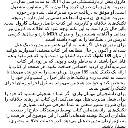
کارول پیش از بازنشستگی در سال 2014، به مدت سی سال در
مدیریت هتل زمان صرف کرده و اکنون به کار مشاوره مشغول
است. او موفق به دریافت جایزه مدیرعاملی شده و در حوزه
مدیریت هتل‌های آن سوی آب‌ها هم دستی بر آتش دارد. درنتیجه،
تکنیک‌های خلاقانه و کاربردی این کتاب حاصل زحمات
کارول
است.
بااین‌حال لازم است به این نکته توجه شود که اطلاعات کارول نیز
میدانی و آگاهانه هستند زیرا او مدرک
MBA
دارد و سال‌ها کرسی
تدریس در دانشگاه‌ها را به عهده داشته است.
برای مدیران هتل: اگر شما به‌تازگی عضو تیم مدیریت یک هتل
شده‌اید و اکنون در حال مطالعه این کتاب هستید، امیدواریم بتوانید
از میان
189 تکنیک
کتاب به کشفیاتی دست یابید که هم مفید و هم
قابل‌اجرا باشند، تا به‌خاطر وقت و پولی که بر روی این کتاب
سرمایه‌گذاری کردید احساس حماقت نکنید. هر صفحه از کتاب با
ارائه یک تکنیک (همه 189 مورد) این فرصت را به خواننده می‌دهد تا
دست به انتخاب زده و تکنیک‌های قابل‌اجرا در کسب‌وکار خود را
مشخص کند و خواننده همچنین می‌تواند مسئول اجرا و زمان اجرای
تکنیک را تعیین نماید.
برای دانشجویان مهمان‌نوازی: اگر شما دانشجوئی هستید که خود را
برای شغل مدیریت هتل مهیا می‌کنید، این کتاب ابزارهای خلاقانه را
برای شروع مسیر شغلی به شما معرفی می‌کند. بسیاری از
تکنیک‌های ارائه‌شده این کتاب توسط نویسندگان خارج از صنعت
هتلداری آمریکا نوشته شده‌اند، آگاهی از این موضوع این فرصت را
به تازه‌واردان مدیریت هتل می‌دهد تا در خدمات خلاقانه مشتری،
پیشتاز باشند.