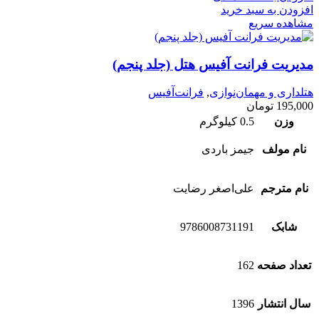
افزودن به سبد خرید
مشاهده سریع
مدیریت فرانت آفیس هتل (جلد پنجم)
هتلداری و مهمان‌نوازی
,
فرانت‌آفیس
195,000
تومان
وزن
0.5 کیلوگرم
نام مولف
جیمز باردی
نام مترجم
علی‌اصغر رضایت
شابک
9786008731191
تعداد صفحه
162
سال انتشار
1396