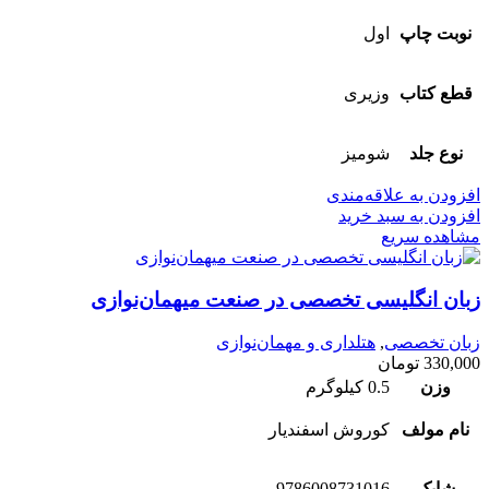
نوبت چاپ
اول
قطع کتاب
وزیری
نوع جلد
شومیز
افزودن به علاقه‌مندی
افزودن به سبد خرید
مشاهده سریع
زبان انگلیسی تخصصی در صنعت میهمان‌نوازی
زبان تخصصی
,
هتلداری و مهمان‌نوازی
330,000
تومان
وزن
0.5 کیلوگرم
نام مولف
کوروش اسفندیار
شابک
9786008731016