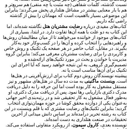
نسبت گذشته، کلمات شفاهی (چه مثبت یا چه منفی) هم سریع‌تر و
هم با بار معنایی بیشتر در مشاغل هتلداری پخش می‌گردند؛ بنابراین
این موضوعی بسیار بااهمیت است که مهمانان را بیش از گذشته
راضی نگه داریم.
کتاب‌های مفیدی درباره
رضایت مشتریان هتل
نگاشته شده‌اند، اما
این کتاب به دو علت با همه آن‌ها تفاوت دارد. در ابتدا، بسیاری از
کتاب‌های موجود از خواننده می‌خواهند تا از میان مطالبشان روش‌ها
و راهبردهایی را انتخاب کرده و آن‌ها را در کسب‌وکار خود به‌کار
بگیرند. در مقابل، کتاب حاضر در هر صفحه یک تکنیک و روش خاص
و کاربردی را برای رضایت مشتریان معرفی می‌کند؛ بنابراین گروه
مدیریت با خواندن و بحث در مورد تکنیک‌های ارائه‌شده و
تصمیم‌گیری گروهی، به این نتیجه خواهید رسید که آیا اجرای این
تکنیک برای آن‌ها مناسب است یا نه.
پیشینه نویسندگان روش دوم کتاب برای ارزش‌آفرینی در هتل‌ها
است.
وینسنت ماگنینی
به مدت ده سال در هتل‌های مشهور و نیز
مستقل مشغول به کار بوده است اما این حرفه را به دلیل دریافت
مدرک دکتری بازاریابی رها نمود. پس از دریافت مدرک دکتری، او
به‌طور فعال مشغول به کار تحقیقی شد و در رتبه‌بندی اخیر جهانی
به‌عنوان یکی از دوازده محقق کوشا در حوزه مهمان‌نوازی انتخاب
گردید؛ بنابراین تکنیک‌های رضایت مشتری که با قلم وینسنت در این
کتاب به رشته تحریر درآمده‌اند بر اساس دانش میدانی از آخرین
تحقیقات در صنعت هتلداری به دست آمده‌اند.
نویسنده بعدی،
کارول سیمون
، از رویکرد متفاوتی استفاده می‌کند.