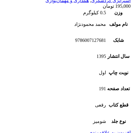
استراتژی گردشگری
,
هتلداری و مهمان‌نوازی
195,000
تومان
وزن
0.5 کیلوگرم
نام مولف
محمد محمودنژاد
شابک
9786007127681
سال انتشار
1395
نوبت چاپ
اول
تعداد صفحه
191
قطع کتاب
رقعی
نوع جلد
شومیز
افزودن به علاقه‌مندی