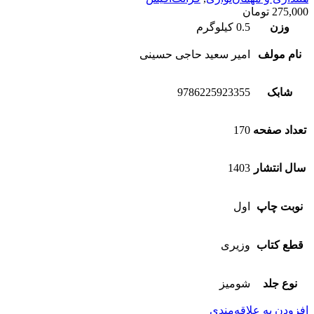
275,000
تومان
وزن
0.5 کیلوگرم
نام مولف
امیر سعید حاجی حسینی
شابک
9786225923355
تعداد صفحه
170
سال انتشار
1403
نوبت چاپ
اول
قطع کتاب
وزیری
نوع جلد
شومیز
افزودن به علاقه‌مندی