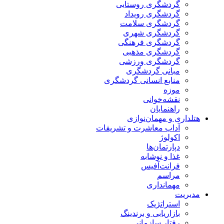
گردشگری روستایی
گردشگری رویداد
گردشگری سلامت
گردشگری شهری
گردشگری فرهنگی
گردشگری مذهبی
گردشگری ورزشی
مبانی گردشگری
منابع انسانی گردشگری
موزه
نقشه‌خوانی
راهنمایان
هتلداری و مهمان‌نوازی
آداب معاشرت و تشریفات
اکولوژ
دپارتمان‌ها
غذا و نوشابه
فرانت‌آفیس
مراسم
مهمانداری
مدیریت
استراتژیک
بازاریابی و برندینگ
رفتار سازمانی