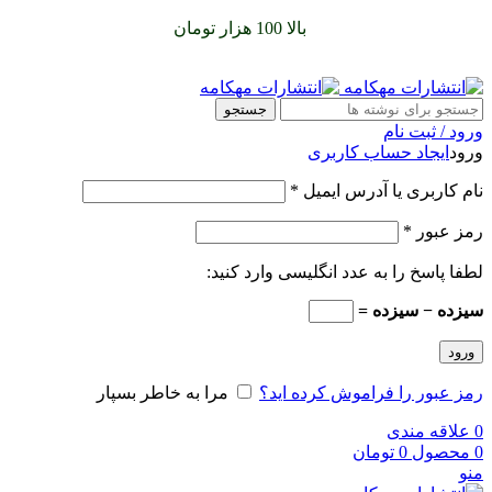
سفارشات خود را برای
بالا 100 هزار تومان
را با پیک رایگان تجربه
کنید
جستجو
ورود / ثبت نام
ورود
ایجاد حساب کاربری
نام کاربری یا آدرس ایمیل
*
رمز عبور
*
لطفا پاسخ را به عدد انگلیسی وارد کنید:
سیزده − سیزده =
ورود
رمز عبور را فراموش کرده اید؟
مرا به خاطر بسپار
0
علاقه مندی
0
محصول
0
تومان
منو