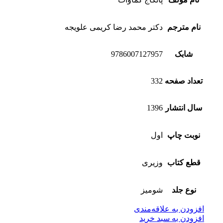
نام مترجم
دکتر محمد رضا کریمی علویجه
شابک
9786007127957
تعداد صفحه
332
سال انتشار
1396
نوبت چاپ
اول
قطع کتاب
وزیری
نوع جلد
شومیز
افزودن به علاقه‌مندی
افزودن به سبد خرید