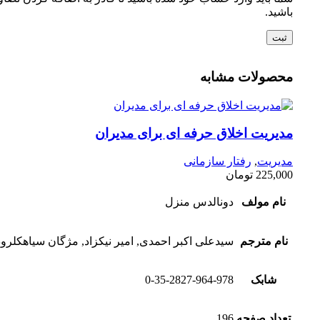
باشید.
محصولات مشابه
مدیریت اخلاق حرفه ای برای مدیران
مدیریت
,
رفتار سازمانی
225,000
تومان
نام مولف
دونالدس منزل
نام مترجم
سیدعلی اکبر احمدی, امیر نیکزاد, مژگان سیاهکلرو
شابک
0-35-2827-964-978
تعداد صفحه
196