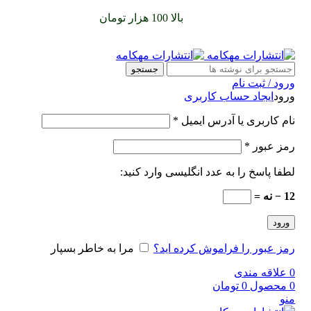
سفارشات خود را برای
بالا 100 هزار تومان
را با پیک رایگان تجربه
کنید
جستجو
ورود / ثبت نام
ورود
ایجاد حساب کاربری
نام کاربری یا آدرس ایمیل
*
رمز عبور
*
لطفا پاسخ را به عدد انگلیسی وارد کنید:
12 − نه =
ورود
رمز عبور را فراموش کرده اید؟
مرا به خاطر بسپار
0
علاقه مندی
0
محصول
0
تومان
منو