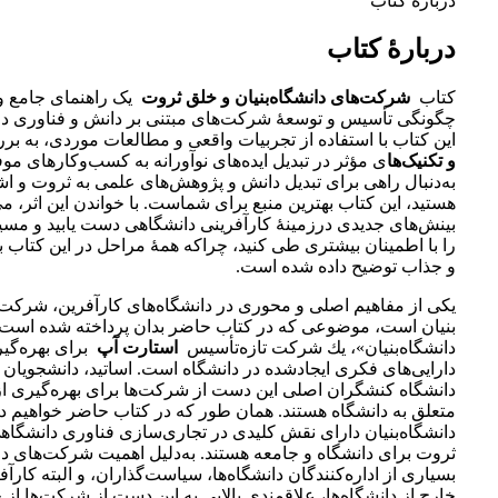
دربارهٔ کتاب
دربارهٔ کتاب
کتاب
شرکت‌های دانشگاه‌بنیان و خلق ثروت
یک راهنمای جامع و
چگونگی تأسیس و توسعۀ شرکت‌های مبتنی بر دانش و فناوری در
این کتاب با استفاده از تجربیات واقعی و مطالعات موردی، به ب
و تکنیک‌ها
ی مؤثر در تبدیل ایده‌های نوآورانه به کسب‌وکارهای موف
به‌دنبال راهی برای تبدیل دانش و پژوهش‌های علمی به ثروت و اش
هستید، این کتاب بهترین منبع برای شماست. با خواندن این اثر، می‌
بینش‌های جدیدی درزمینۀ کارآفرینی دانشگاهی دست یابید و مس
را با اطمینان بیشتری طی کنید، چراکه همۀ مراحل در این کتاب 
و جذاب توضیح داده شده است.
یكی از مفاهیم اصلی و محوری در دانشگاه‌های كارآفرین، شركت‌
بنیان است، موضوعی كه در كتاب حاضر بدان پرداخته شده اس
دانشگاه‌بنیان»، یك شركت تازه‌تأسیس
استارت آپ
برای بهره‌گی
دارایی‌های فكری ایجادشده در دانشگاه است. اساتید، دانشجویان 
دانشگاه كنشگران اصلی این دست از شركت‌ها برای بهره‌گیری از
متعلق به دانشگاه هستند. همان طور كه در كتاب حاضر خواهیم د
دانشگاه‌بنیان دارای نقش كلیدی در تجاری‌سازی فناوری دانشگاهی 
ثروت برای دانشگاه و جامعه هستند. به‌دلیل اهمیت شركت‌های دان
بسیاری از اداره‌كنندگان دانشگاه‌ها، سیاست‌گذاران، و البته كارآف
خارج از دانشگاه‌ها، علاقمندی بالایی به این دست از شركت‌ها از خو