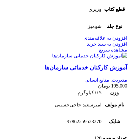
قطع کتاب
وزیری
نوع جلد
شومیز
افزودن به علاقه‌مندی
افزودن به سبد خرید
مشاهده سریع
آموزش کارکنان خدماتی سازمان‌‌ها
مدیریت
,
منابع انسانی
195,000
تومان
وزن
0.5 کیلوگرم
نام مولف
امیرسعید حاجی‌حسینی
شابک
97862259523270
تعداد صفحه
120