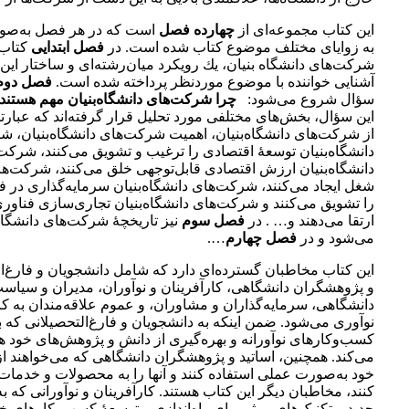
این کتاب مجموعه‌ای از
چهارده فصل
است که در هر فصل به‌صور
به زوایای مختلف موضوع کتاب شده است. در
فصل ابتدایی
کتاب 
شركت‌های دانشگاه بنیان، یك رویكرد میان‌رشته‌ای و ساختار ای
آشنایی خواننده با موضوع موردنظر پرداخته شده است.
فصل دوم
سؤال شروع می‌شود:
چرا شركت‌های دانشگاه‌بنیان مهم هستند
این سؤال، بخش‌های مختلفی مورد تحلیل قرار گرفته‌اند که عبارتند 
از شركت‌های دانشگاه‌بنیان، اهمیت شركت‌های دانشگاه‌بنیان، 
دانشگاه‌بنیان توسعۀ اقتصادی را ترغیب و تشویق می‌كنند، شركت
دانشگاه‌بنیان ارزش اقتصادی قابل‌توجهی خلق می‌كنند، شركت‌های
شغل ایجاد می‌كنند، شركت‌های دانشگاه‌بنیان سرمایه‌گذاری در 
را تشویق می‌كنند و شركت‌های دانشگاه‌بنیان تجاری‌سازی فناور
ارتقا می‌دهند و… . در
فصل سوم
نیز تاریخچۀ شركت‌های دانشگاه
می‌شود و در
فصل چهارم
….
این کتاب مخاطبان گسترده‌ای دارد که شامل دانشجویان و فارغ‌ال
و پژوهشگران دانشگاهی، کارآفرینان و نوآوران، مدیران و سیاست
دانشگاهی، سرمایه‌گذاران و مشاوران، و عموم علاقه‌مندان به کا
نوآوری می‌شود. ضمن اینکه به دانشجویان و فارغ‌التحصیلانی که به‌
کسب‌وکارهای نوآورانه و بهره‌گیری از دانش و پژوهش‌های خود 
می‌کند. همچنین، اساتید و پژوهشگران دانشگاهی که می‌خواهند از 
خود به‌صورت عملی استفاده کنند و آنها را به محصولات و خدمات 
کنند، مخاطبان دیگر این کتاب هستند. کارآفرینان و نوآورانی که به‌
جدید و تکنیک‌های موثر برای راه‌اندازی و توسعۀ کسب‌وکارهای خ