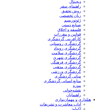
دیجیتال
راهنمای سفر
روش تحقیق
زبان تخصصی
ژئوتوریسم
صنایع دستی
فلسفه و اخلاق
قوانین و مقررات
کارآفرینی گردشگری
گردشگری روستایی
گردشگری رویداد
گردشگری سلامت
گردشگری شهری
گردشگری فرهنگی
گردشگری مذهبی
گردشگری ورزشی
مبانی گردشگری
منابع انسانی گردشگری
موزه
نقشه‌خوانی
راهنمایان
هتلداری و مهمان‌نوازی
آداب معاشرت و تشریفات
اکولوژ