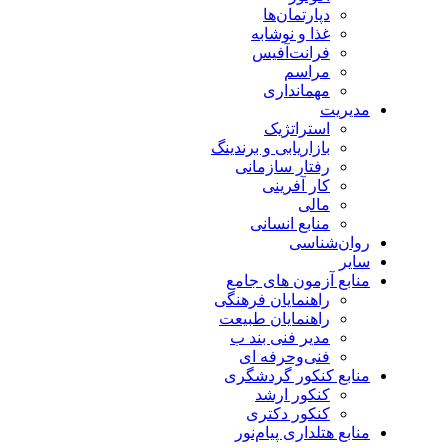
دپارتمان‌ها
غذا و نوشابه
فرانت‌آفیس
مراسم
مهمانداری
مدیریت
استراتژیک
بازاریابی و برندینگ
رفتار سازمانی
کار آفرینی
مالی
منابع انسانی
روان‌شناسی
سایر
منابع آزمون های جامع
راهنمایان فرهنگی
راهنمایان طبیعت
مدیر فنی بند ب
فنی‌وحرفه‌ ای
منابع کنکور گردشگری
کنکور ارشد
کنکور دکتری
منابع هتلداری پیام‌نور