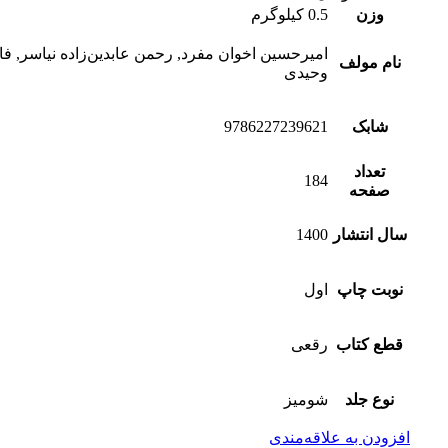
وزن
0.5 کیلوگرم
امیرحسین اخوان مفرد, رحمن عابدین‌زاده نیاسر, ف
نام مولف
وحیدی
شابک
9786227239621
تعداد
184
صفحه
سال انتشار
1400
نوبت چاپ
اول
قطع کتاب
رقعی
نوع جلد
شومیز
افزودن به علاقه‌مندی