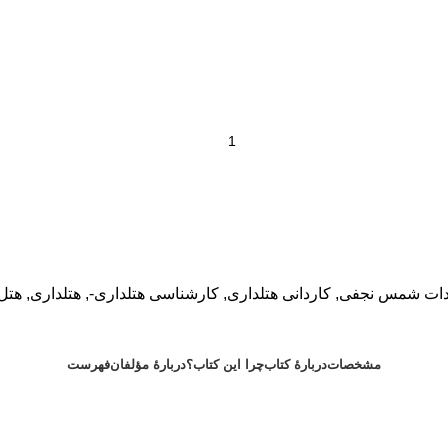
ادات شمس نجفی
,
کاردانی هتلداری
,
کارشناسی هتلداری-
,
هتلداری
,
هتل‌
مشخصات
دربارهٔ کتاب
چرا این کتاب؟
دربارۀ مؤلفان
فهرست