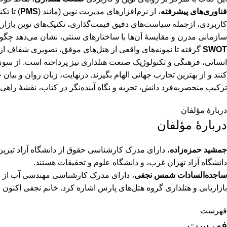
فناوری‌های پیشرفته
، از نرم‌افزارهای مدیریت نوین (مانند (
PMS
) تا ت
کاربردی، ازجمله سیاست‌های دقیق قیمت‌گذاری، تکنیک‌های نوین بازاری
سازمانی مدرن و مقایسۀ آن‌ها با ساختارهای سنتی، نشان می‌دهد چگونه 
SWOT
گرفته تا نمونه‌های واقعی از هتل‌های موفق، تصویری شفاف از اج
انسانی، فرهنگی و تکنولوژیک صنعت هتلداری نیز پرداخته است. از سوی د
کنند و از بهترین تجارب جهانی الهام بگیرند. درنهایت، زبان روان و بیا
ترکیب منحصربه‌فرد دانش، تجربه و نگاه آینده‌نگر در کتاب، نقشۀ را
دربارۀ مؤلفان
دربارۀ مؤلفان
جمشید حمزه‌زاده
، دارای مدرک کارشناسی حقوق از دانشگاه آزاد تبری
دانشگاه آزاد تهران غرب، و دانشگاه علوم و تحقیقات هستند.
ساجده‌السادات شمس نجفی
بازاریابی و هتلداری گروه هتل‌های پارس اشاره کرد. خانم نجفی اکنون 
فهرست
فهرست