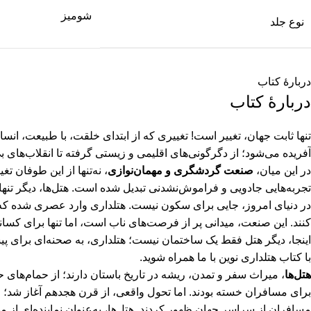
شومیز
نوع جلد
دربارهٔ کتاب
دربارهٔ کتاب
تنها ثابت جهان، تغییر است! تغییری که از ابتدای خلقت، با طبیعت، انسا
آفریده می‌شود؛ از دگرگونی‌های اقلیمی و زیستی گرفته تا انقلاب‌های ب
در این میان،
صنعت گردشگری و مهمان‌نوازی
، نه‌تنها از این طوفان 
تجربه‌هایی جادویی و فراموش‌نشدنی تبدیل شده است. هتل‌ها، دیگر تنها
در دنیای امروز، جایی برای سکون نیست. هتلداری وارد عصری شده که در
کنند. این صنعت، میدانی پر از فرصت‌های ناب است، اما تنها برای کسان
اینجا، دیگر هتل فقط یک ساختمان نیست؛ هتلداری، به صحنه‌ای برای پیشر
با کتاب هتلداری نوین با ما همراه شوید.
هتل‌ها
، میراث سفر و تمدن، ریشه در تاریخ باستان دارند؛ از حمام‌ها
برای مسافران خسته بودند. اما تحول واقعی، از قرن هجدهم آغاز شد؛ 
مسافران از سراسر جهان ظهور کردند. هتل‌ها، به‌عنوان نماینده‌ای از مهم