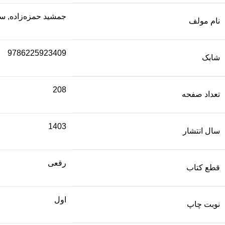
جمشید حمزه‌زاده, 
نام مولف
9786225923409
شابک
208
تعداد صفحه
1403
سال انتشار
رقعی
قطع کتاب
اول
نوبت چاپ