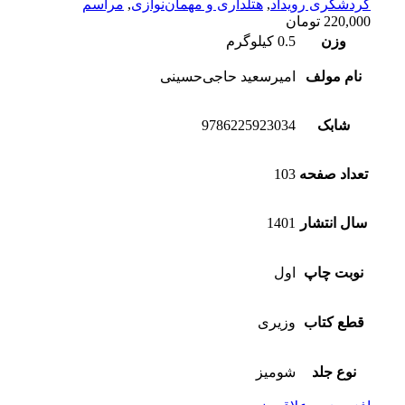
گردشگری رویداد
,
هتلداری و مهمان‌نوازی
,
مراسم
220,000
تومان
وزن
0.5 کیلوگرم
نام مولف
امیرسعید حاجی‌حسینی
شابک
9786225923034
تعداد صفحه
103
سال انتشار
1401
نوبت چاپ
اول
قطع کتاب
وزیری
نوع جلد
شومیز