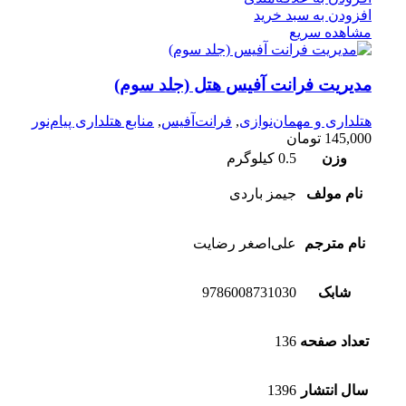
افزودن به سبد خرید
مشاهده سریع
مدیریت فرانت آفیس هتل (جلد سوم)
هتلداری و مهمان‌نوازی
,
فرانت‌آفیس
,
منابع هتلداری پیام‌نور
145,000
تومان
وزن
0.5 کیلوگرم
نام مولف
جیمز باردی
نام مترجم
علی‌اصغر رضایت
شابک
9786008731030
تعداد صفحه
136
سال انتشار
1396