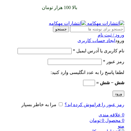
سفارشات خود را برای
بالا 100 هزار تومان
را با پیک رایگان تجربه
کنید
جستجو
ورود / ثبت نام
ورود
ایجاد حساب کاربری
نام کاربری یا آدرس ایمیل
*
رمز عبور
*
لطفا پاسخ را به عدد انگلیسی وارد کنید:
شش − شش =
ورود
رمز عبور را فراموش کرده اید؟
مرا به خاطر بسپار
0
علاقه مندی
0
محصول
0
تومان
منو