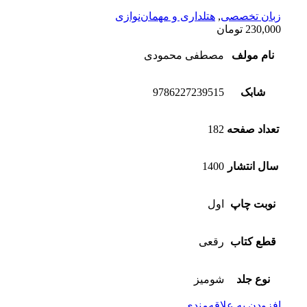
زبان تخصصی
,
هتلداری و مهمان‌نوازی
230,000
تومان
نام مولف
مصطفی محمودی
شابک
9786227239515
تعداد صفحه
182
سال انتشار
1400
نوبت چاپ
اول
قطع کتاب
رقعی
نوع جلد
شومیز
افزودن به علاقه‌مندی