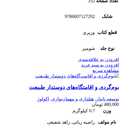
تعداد صفحه
352
شابک
9786007127292
قطع کتاب
وزیری
نوع جلد
شومیز
افزودن به علاقه‌مندی
افزودن به سبد خرید
مشاهده سریع
بوم‌گردی و اقامتگاه‌های دوستدار طبیعت
توسعه پایدار
,
هتلداری و مهمان‌نوازی
,
اکولوژ
480,000
تومان
وزن
0.7 کیلوگرم
نام مولف
راضیه ربانی, زاهد شفیعی