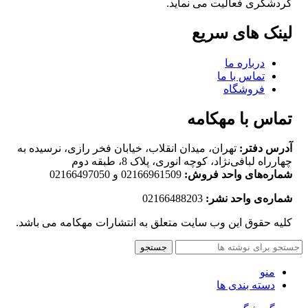
گردشگری فعالیت می نماید.
لینک های سریع
درباره ما
تماس با ما
فروشگاه
تماس با مهکامه
آدرس دفتر:
تهران، میدان انقلاب، خیابان فخر رازی، نرسیده به
چهارراه لبافی‌نژاد، کوچه انوری، پلاک 8، طبقه دوم
شماره‌های واحد فروش:
02166961509 و 02166497050
شماره‌‌ی واحد نشر:
02166488203
کلیه حقوق این وب سایت متعلق به انتشارات مهکامه می باشد.
جستجو
منو
دسته بندی ها