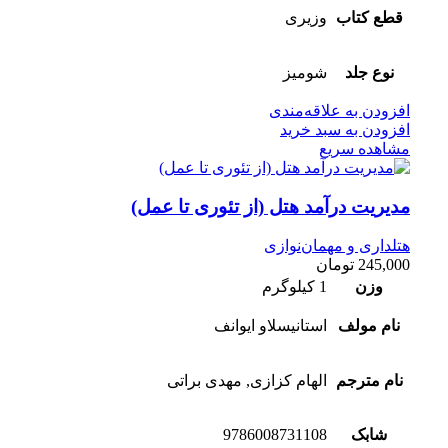
قطع کتاب
وزیری
نوع جلد
شومیز
افزودن به علاقه‌مندی
افزودن به سبد خرید
مشاهده سریع
مدیریت درآمد هتل (از تئوری تا عمل)
هتلداری و مهمان‌نوازی
245,000
تومان
وزن
1 کیلوگرم
نام مولف
استانیسلاو ایوانف
نام مترجم
الهام کزازی, مهدی براتی
شابک
9786008731108