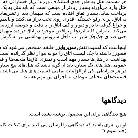
هر قسمت هتل به طور جدی استنکاف ورزند؛ زیار خساراتی که افر
هتل وارد می‌آورند بسیار زیادتر از مبلغی است که باید هتل به یک 
پرداخت نماید. بسیار اتفاق افتاده است که میهمان بعد از تشریفات
به اتاق، برای رفع خستگی قدری روی تخت دراز می‌کشد و بالطبع
و چراغ گرفته تا در و دیوار و کف اتاق را با دقت و حوصله ارزیاب
می‌کند. بنابراین کلیه ایردها و نواقص موجود در اتاق در دید میهما
حتی صدای چک‌چک شیر آب داخل سرویس بهداشتی نیز به گوش 
اینجاست که اهمیت نقش
سوپروایزر
طبقه مشخص می‌شود که در 
قصورر داشته یا چک لیست اتاق را مو به مو از نظر گذرانده است
بهداشت در هتل‌ها بسیار مهم است و تمیزی اتاق‌ها ملحفه‌ها و 
عمومی هتل‌های یک ستاره باید آن‌گونه باشد که هتل‌های پنج ستا
در هر شرایطی یکی از الزامات تمامی قسمت‌های هتل می‌باشد و
قسمت‌های مختلف موظف به اجرای این مهم هستند.
دیدگاهها
هیچ دیدگاهی برای این محصول نوشته نشده است.
اولین نفری باشید که دیدگاهی را ارسال می کنید برای “نکات کلید
(جلد سوم )”