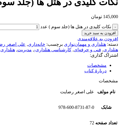
نکات کلیدی در هتل ها (جلد سوم
145,000
تومان
نکات کلیدی در هتل ها (جلد سوم ) عدد
افزودن به سبد خرید
افزودن به علاقه‌مندی
دسته:
هتلداری و مهمان‌نوازی
برچسب:
خانه‌داری
,
علی اصغر رض
هتلداری
,
فنی و حرفه‌ای
,
کارشناسی هتلداری-
,
مدیریت
,
هتلداری
اشتراک گذاری:
مشخصات
دربارهٔ کتاب
مشخصات
نام مولف
علی اصغر رضایت
شابک
978-600-8731-87-0
تعداد صفحه
72