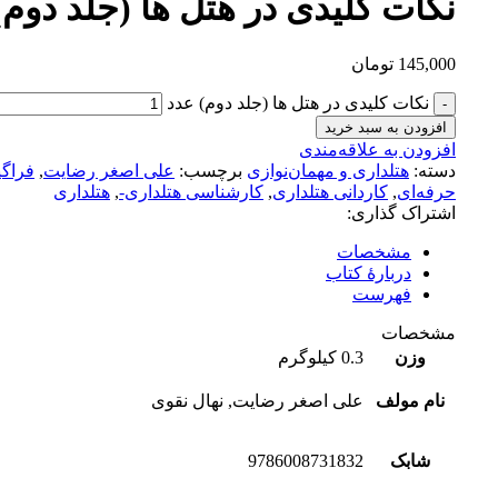
نکات کلیدی در هتل ها (جلد دوم)
145,000
تومان
نکات کلیدی در هتل ها (جلد دوم) عدد
افزودن به سبد خرید
افزودن به علاقه‌مندی
دسته:
هتلداری و مهمان‌نوازی
برچسب:
علی اصغر رضایت
,
فراگی
حرفه‌ای
,
کاردانی هتلداری
,
کارشناسی هتلداری-
,
هتلداری
اشتراک گذاری:
مشخصات
دربارهٔ کتاب
فهرست
مشخصات
وزن
0.3 کیلوگرم
نام مولف
علی اصغر رضایت, نهال نقوی
شابک
9786008731832