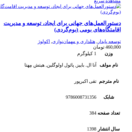
مشاهده سریع
دستور‌العمل‌‌های جهانی برای ایجاد، توسعه و مدیریت
اقامتگاه‌های بومی (بوم‌گردی)
توسعه پایدار
,
هتلداری و مهمان‌نوازی
,
اکولوژ
460,000
تومان
وزن
1 کیلوگرم
نام مولف
آنا ال. باییز, پائول اولوگلین, هیتش مِهتا
نام مترجم
تقی اکبرپور
شابک
9786008731356
تعداد صفحه
384
سال انتشار
1398