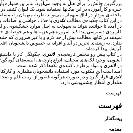
بزرگترین چالش را برای هتل به وجود می‌آورد. بنابراین همواره بای
خبره و کارآموزده در این مکانها استفاده شود. یک لیوان کثیف در 
ملحفه‌ی مودار در اتاق میهمان، می‌تواند نظریه میهمان را نامساعد
در این کتاب چکیده‌ی مطالب
لاندری
با حذف حواشی و اضافات به
در آمده تا خواننده بتواند به سهولت به اصل موارد خشکشویی و 
کاربردی دسترسی پیدا کند. امروزه هم هزینه‌ها و هم حوصله‌ی خوا
نمیدهد در کتابها مطالب بیش از حد لازم و یا غیر ضروری که جنبه
ندارد، به رشته‌ی تحریر در آید و افراد، به خصوص دانشجویان اغلب
گرایش پیدا کرده‌اند.
در کتاب پیش رو مخلص تاریخچه‌ی
لاندری
، چگونگی کار با ماشی
آبشویی، وجود لکه‌های مختلف، انواع پارچه‌ها، البسه‌های گوناگون
در
لاندری
و مواد برطرف کننده‌ی لکه‌ها ذکر شده است.
امید است این مکتوب مورد استفاده دانشجویان هتلداری و کارک
لاندری
قرار گیرد و در صورت هرگونه قصور از ارباب قلم و صحا
هتلداری انتظار چشم‌پوشی دارد.
فهرست
فهرست
پیشگفتار
مقدمه