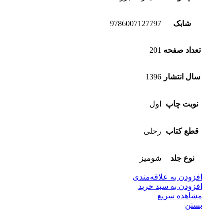
شابک
9786007127797
تعداد صفحه
201
سال انتشار
1396
نوبت چاپ
اول
قطع کتاب
رحلی
نوع جلد
شومیز
افزودن به علاقه‌مندی
افزودن به سبد خرید
مشاهده سریع
بستن