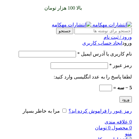
سفارشات خود را برای
بالا 100 هزار تومان
را با پیک رایگان تجربه
کنید
جستجو
ورود / ثبت نام
ورود
ایجاد حساب کاربری
نام کاربری یا آدرس ایمیل
*
رمز عبور
*
لطفا پاسخ را به عدد انگلیسی وارد کنید:
5 − سه =
ورود
رمز عبور را فراموش کرده اید؟
مرا به خاطر بسپار
0
علاقه مندی
0
محصول
0
تومان
منو