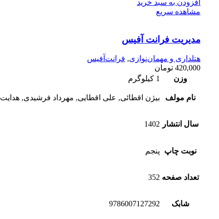
افزودن به سبد خرید
مشاهده سریع
مدیریت فرانت آفیس
هتلداری و مهمان‌نوازی
,
فرانت‌آفیس
420,000
تومان
وزن
1 کیلوگرم
نام مولف
بیژن اقطائی, علی اقطایی, مهرداد فرشیدی, هدایت‌ا
سال انتشار
1402
نوبت چاپ
پنجم
تعداد صفحه
352
شابک
9786007127292