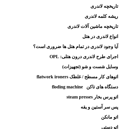
تاریخچه لاندری
ریشه کلمه لاندری
تاریخچه ماشین آلات لاندری
انواع لاندری در هتل
آیا وجود لاندری در تمام هتل ها ضروری است؟
اجرای طرح لاندری درون هتلی:‌ OPL
وسایل شست و شو (تجهیزات)
اتوهای کار مسطح / غلطک flatwork ironers
دستگاه های تاکن floding machine
اتو پرس بخار steam presses
پس سر آستین و یقه
اتو مانکن
اتو دستی