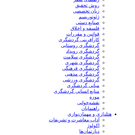
روش تحقیق
زبان تخصصی
ژئوتوریسم
صنایع دستی
فلسفه و اخلاق
قوانین و مقررات
کارآفرینی گردشگری
گردشگری روستایی
گردشگری رویداد
گردشگری سلامت
گردشگری شهری
گردشگری فرهنگی
گردشگری مذهبی
گردشگری ورزشی
مبانی گردشگری
منابع انسانی گردشگری
موزه
نقشه‌خوانی
راهنمایان
هتلداری و مهمان‌نوازی
آداب معاشرت و تشریفات
اکولوژ
دپارتمان‌ها