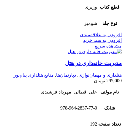
قطع کتاب
وزیری
نوع جلد
شومیز
افزودن به علاقه‌مندی
افزودن به سبد خرید
مشاهده سریع
مدیریت خانه‌داری در هتل
هتلداری و مهمان‌نوازی
,
دپارتمان‌ها
,
منابع هتلداری پیام‌نور
295,000
تومان
نام مولف
علی اقطائی, مهرداد فرشیدی
شابک
978-964-2837-77-0
تعداد صفحه
192