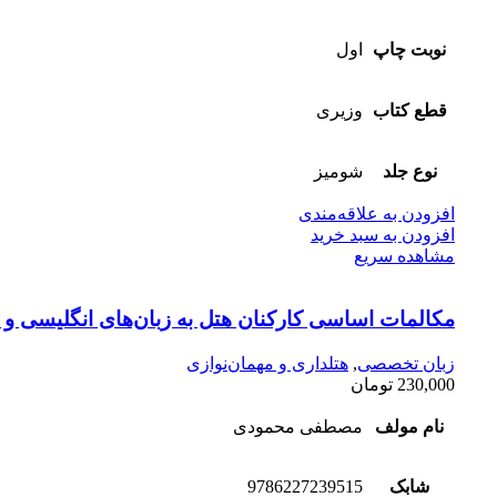
نوبت چاپ
اول
قطع کتاب
وزیری
نوع جلد
شومیز
افزودن به علاقه‌مندی
افزودن به سبد خرید
مشاهده سریع
مکالمات ‌اساسی کارکنان ‌هتل به‌ زبان‌‌های‌ انگلیسی ‌و 
زبان تخصصی
,
هتلداری و مهمان‌نوازی
230,000
تومان
نام مولف
مصطفی محمودی
شابک
9786227239515