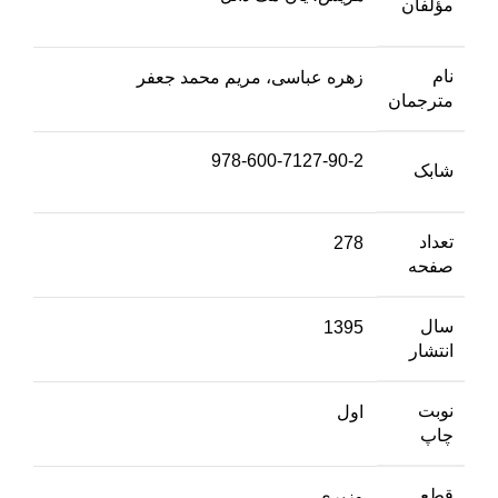
مؤلفان
نام
زهره عباسی، مریم محمد جعفر
مترجمان
978-600-7127-90-2
شابک
تعداد
278
صفحه
سال
1395
انتشار
نوبت
اول
چاپ
قطع
وزیری