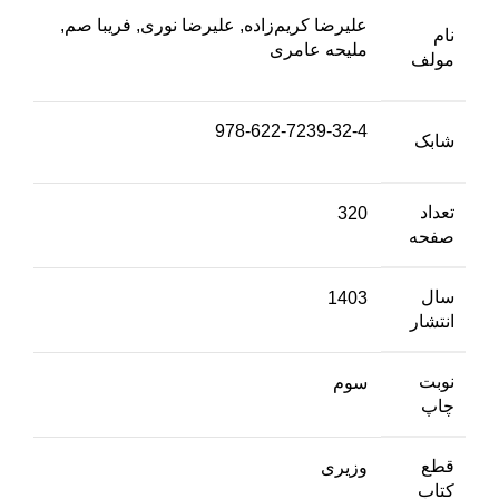
علیرضا کریم‌زاده, علیرضا نوری, فریبا صم,
نام
ملیحه عامری
مولف
978-622-7239-32-4
شابک
تعداد
320
صفحه
سال
1403
انتشار
نوبت
سوم
چاپ
قطع
وزیری
کتاب