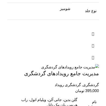
شومیز
نوع جلد
مدیریت جامع رویدادهای گردشگری
گردشگری
,
گردشگری رویداد
395,000
تومان
گلن بدین، جانی آلن، ویلیام اتول، راب
نام
هریس، یان مک دانل