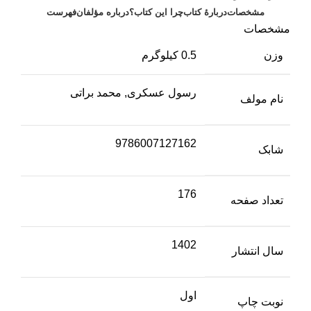
مشخصات
دربارهٔ کتاب
چرا این کتاب؟
درباره مؤلفان
فهرست
مشخصات
وزن
0.5 کیلوگرم
رسول عسکری, محمد براتی
نام مولف
9786007127162
شابک
176
تعداد صفحه
1402
سال انتشار
اول
نوبت چاپ