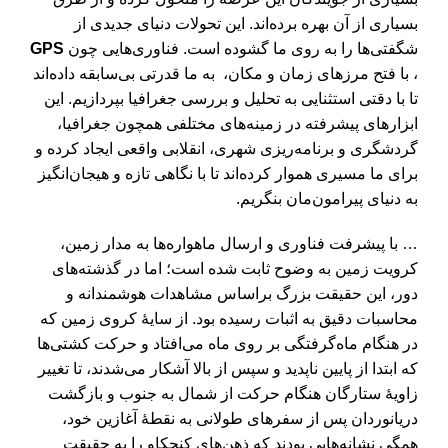
بسیاری از آن بهره برده‌اند. این تحولات دنیای جدیدی از
شگفتی‌ها را به روی ما گشوده است. فناوری‌هایی چون
GPS
، با فتح مرزهای زمان و مکان، به ما قدرتی بی‌سابقه داده‌اند
تا با دقتی استثنایی به تحلیل و بررسی جغرافیا بپردازیم. این
ابزارهای پیشرفته در زمینه‌های مختلفی همچون جغرافیا،
گردشگری و برنامه‌ریزی شهری، انقلابی واقعی ایجاد کرده و
برای ما مسیری هموار کرده‌اند تا با نگاهی تازه و هیجان‌انگیز
به دنیای پیرامون‌مان بنگریم.
… با پیشرفت فناوری و ارسال ماهواره‌ها به مدار زمین،
کرویت زمین به وضوح ثابت شده است؛ اما در گذشته‌های
دور، این حقیقت بزرگ براساس مشاهدات هوشمندانه و
محاسبات دقیق به اثبات رسیده بود. از سایۀ کروی زمین که
در هنگام ماه‌گرفتگی بر روی ماه می‌افتاد و حرکت کشتی‌ها
که ابتدا از پایین ناپدید و سپس از بالا آشکار می‌شدند، تا تغییر
زاویۀ ستارگان هنگام حرکت از شمال به جنوب و بازگشت
دریانوردان پس از سفرهای طولانی به نقطۀ آغازین خود،
همگی نشانه‌هایی بودند که ذهن‌های کنجکاو را به حقیقت