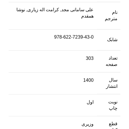
علی سامانی مجد, کرامت اله زیاری, نوشا
نام
همقدم
مترجم
978-622-7239-43-0
شابک
تعداد
303
صفحه
سال
1400
انتشار
نوبت
اول
چاپ
قطع
وزیری