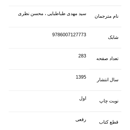
سید مهدی طباطبایی ، محسن نظری
نام مترجمان
9786007127773
شابک
283
تعداد صفحه
1395
سال انتشار
اول
نوبت چاپ
رقعی
قطع کتاب